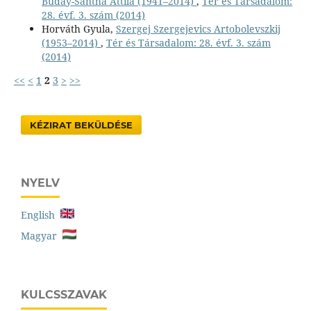
Buday-Sántha Attila (1941–2014)
,
Tér és Társadalom:
28. évf. 3. szám (2014)
Horváth Gyula,
Szergej Szergejevics Artobolevszkij
(1953–2014)
,
Tér és Társadalom: 28. évf. 3. szám
(2014)
<<
<
1
2
3
>
>>
KÉZIRAT BEKÜLDÉSE
NYELV
English
Magyar
KULCSSZAVAK