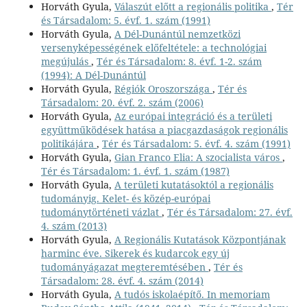
Horváth Gyula,
Válaszút előtt a regionális politika
,
Tér
és Társadalom: 5. évf. 1. szám (1991)
Horváth Gyula,
A Dél-Dunántúl nemzetközi
versenyképességének előfeltétele: a technológiai
megújulás
,
Tér és Társadalom: 8. évf. 1-2. szám
(1994): A Dél-Dunántúl
Horváth Gyula,
Régiók Oroszországa
,
Tér és
Társadalom: 20. évf. 2. szám (2006)
Horváth Gyula,
Az európai integráció és a területi
együttműködések hatása a piacgazdaságok regionális
politikájára
,
Tér és Társadalom: 5. évf. 4. szám (1991)
Horváth Gyula,
Gian Franco Elia: A szocialista város
,
Tér és Társadalom: 1. évf. 1. szám (1987)
Horváth Gyula,
A területi kutatásoktól a regionális
tudományig. Kelet- és közép-európai
tudománytörténeti vázlat
,
Tér és Társadalom: 27. évf.
4. szám (2013)
Horváth Gyula,
A Regionális Kutatások Központjának
harminc éve. Sikerek és kudarcok egy új
tudományágazat megteremtésében
,
Tér és
Társadalom: 28. évf. 4. szám (2014)
Horváth Gyula,
A tudós iskolaépítő. In memoriam