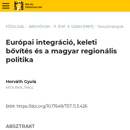
FŐOLDAL
/
ARCHÍVUM
/
11. ÉVF. 3. SZÁM (1997)
/
Tanulmányok
Európai integráció, keleti
bővítés és a magyar regionális
politika
Horváth Gyula
MTA RKK, Pécs
DOI:
https://doi.org/10.17649/TET.11.3.426
ABSZTRAKT