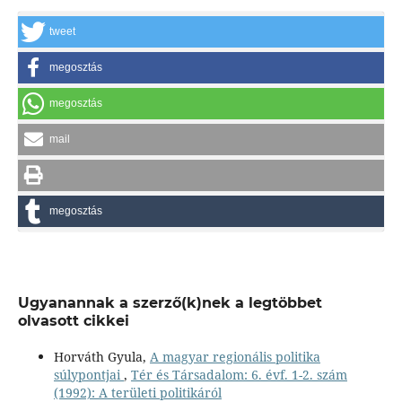
tweet
megosztás
megosztás
mail
megosztás
Ugyanannak a szerző(k)nek a legtöbbet
olvasott cikkei
Horváth Gyula,
A magyar regionális politika
súlypontjai
,
Tér és Társadalom: 6. évf. 1-2. szám
(1992): A területi politikáról