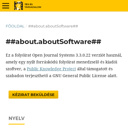
FŐOLDAL
/
##about.aboutSoftware##
##about.aboutSoftware##
Ez a folyóirat Open Journal Systems 3.3.0.22 verziót használ,
amely egy nyílt forráskódú folyóirat menedzselő és kiadói
szoftver, a
Public Knowledge Project
által támogatott és
szabadon terjeszthető a GNU General Public License alatt.
KÉZIRAT BEKÜLDÉSE
NYELV