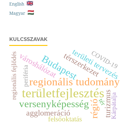
English
Magyar
KULCSSZAVAK
területi tervezés
COVID-19
városhálózat
térszerkezet
regionális fejlődés
Budapest
periféria
regionális tudomány
területfejlesztés
turizmus
Kárpátalja
tér
versenyképesség
régió
agglomeráció
felsőoktatás