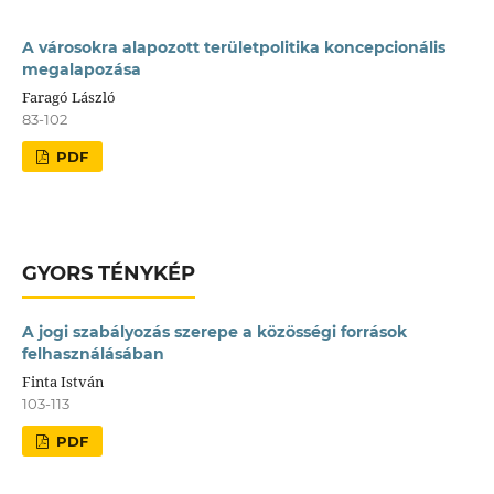
A városokra alapozott területpolitika koncepcionális
megalapozása
Faragó László
83-102
PDF
GYORS TÉNYKÉP
A jogi szabályozás szerepe a közösségi források
felhasználásában
Finta István
103-113
PDF