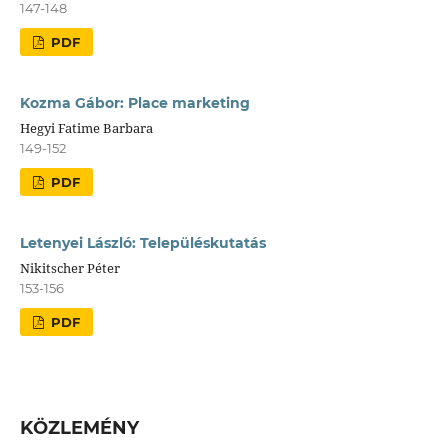
147-148
PDF
Kozma Gábor: Place marketing
Hegyi Fatime Barbara
149-152
PDF
Letenyei László: Településkutatás
Nikitscher Péter
153-156
PDF
KÖZLEMÉNY