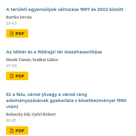
A területi egyensúlyok változása 1997 és 2002 között
Bartke István
23-45
PDF
Az időtér és a földrajzi tér összehasonlítása
Dusek Tamás, Szalkai Gábor
47-63
PDF
Ez a falu, város! (Avagy a városi rang
adományozásának gyakorlata s következményei 1990
után)
Beluszky Pál, Győri Róbert
65-81
PDF