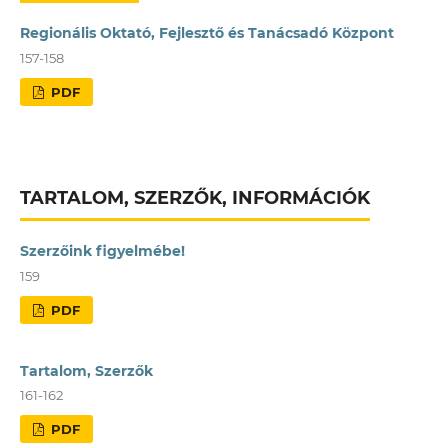
Regionális Oktató, Fejlesztő és Tanácsadó Központ
157-158
PDF
TARTALOM, SZERZŐK, INFORMÁCIÓK
Szerzőink figyelmébe!
159
PDF
Tartalom, Szerzők
161-162
PDF