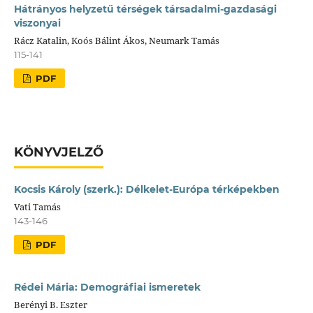
Hátrányos helyzetű térségek társadalmi-gazdasági
viszonyai
Rácz Katalin, Koós Bálint Ákos, Neumark Tamás
115-141
PDF
KÖNYVJELZŐ
Kocsis Károly (szerk.): Délkelet-Európa térképekben
Vati Tamás
143-146
PDF
Rédei Mária: Demográfiai ismeretek
Berényi B. Eszter