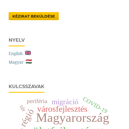
KÉZIRAT BEKÜLDÉSE
NYELV
English
Magyar
KULCSSZAVAK
COVID-19
migráció
periféria
városfejlesztés
tér
régió
Magyarország