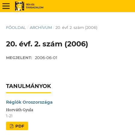
FŐOLDAL
/
ARCHÍVUM
/
20. évf. 2. szám (2006)
20. évf. 2. szám (2006)
MEGJELENT:
2006-06-01
TANULMÁNYOK
Régiók Oroszországa
Horváth Gyula
1-21
PDF