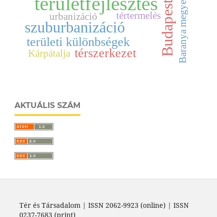
területfejlesztés
Budapest
Baranya megye
tértermelés
urbanizáció
szuburbanizáció
területi különbségek
térszerkezet
Kárpátalja
AKTUÁLIS SZÁM
Tér és Társadalom | ISSN 2062-9923 (online) | ISSN
0237-7683 (print)