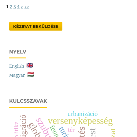
1
2
3
4
>
>>
KÉZIRAT BEKÜLDÉSE
NYELV
English
Magyar
KULCSSZAVAK
urbanizáció
migráció
versenyképesség
tér