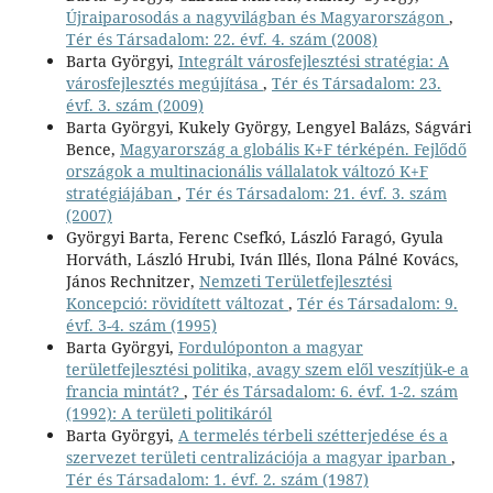
Újraiparosodás a nagyvilágban és Magyarországon
,
Tér és Társadalom: 22. évf. 4. szám (2008)
Barta Györgyi,
Integrált városfejlesztési stratégia: A
városfejlesztés megújítása
,
Tér és Társadalom: 23.
évf. 3. szám (2009)
Barta Györgyi, Kukely György, Lengyel Balázs, Ságvári
Bence,
Magyarország a globális K+F térképén. Fejlődő
országok a multinacionális vállalatok változó K+F
stratégiájában
,
Tér és Társadalom: 21. évf. 3. szám
(2007)
Györgyi Barta, Ferenc Csefkó, László Faragó, Gyula
Horváth, László Hrubi, Iván Illés, Ilona Pálné Kovács,
János Rechnitzer,
Nemzeti Területfejlesztési
Koncepció: rövidített változat
,
Tér és Társadalom: 9.
évf. 3-4. szám (1995)
Barta Györgyi,
Fordulóponton a magyar
területfejlesztési politika, avagy szem elől veszítjük-e a
francia mintát?
,
Tér és Társadalom: 6. évf. 1-2. szám
(1992): A területi politikáról
Barta Györgyi,
A termelés térbeli szétterjedése és a
szervezet területi centralizációja a magyar iparban
,
Tér és Társadalom: 1. évf. 2. szám (1987)