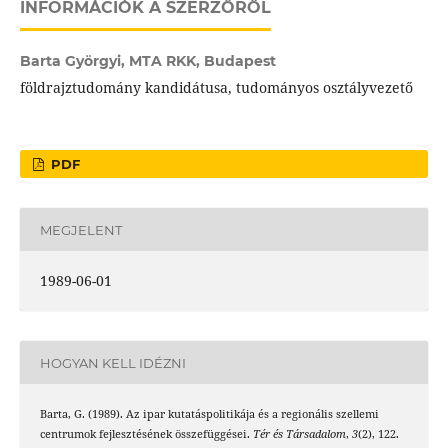
INFORMÁCIÓK A SZERZŐRŐL
Barta Györgyi,
MTA RKK, Budapest
földrajztudomány kandidátusa, tudományos osztályvezető
PDF
MEGJELENT
1989-06-01
HOGYAN KELL IDÉZNI
Barta, G. (1989). Az ipar kutatáspolitikája és a regionális szellemi
centrumok fejlesztésének összefüggései.
Tér és Társadalom
,
3
(2), 122.