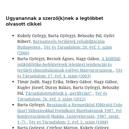
Ugyanannak a szerző(k)nek a legtöbbet
olvasott cikkei
Kukely György, Barta Györgyi, Beluszky Pál, Győri
Róbert,
Barnamezős területek rehabilitációja
Budapesten
,
Tér és Társadalom: 20. évf. 1. szám
(2006)
Barta Györgyi, Bernek Ágnes, Nagy Gábor,
A külföldi
működőtőke-befektetések jelenlegi tendenciái és
területi elmozdulásának esélyei Magyarországon
,
Tér
és Társadalom: 17. évf. 4. szám (2003)
Timár Judit, Nagy Erika, Velkey Gábor, Nagy Gábor,
Kugler József, Duray Balázs, Barta Györgyi, Beluszky
Pál,
Társadalomtudósok a „periférián”
,
Tér és
Társadalom: 26. évf. 3. szám (2012)
Barta Györgyi,
Beszámoló a Nemzetközi Földrajzi Unio
Ipari Változásokkal Foglalkozó Bizottságának 1987. évi
konferenciájáról (Rabka, Lengyelország, 1987. szept.
1–7)
,
Tér és Társadalom: 2. évf. 2. szám (1988)
Barta Györgyi, Czirfusz Márton, Kukely György,