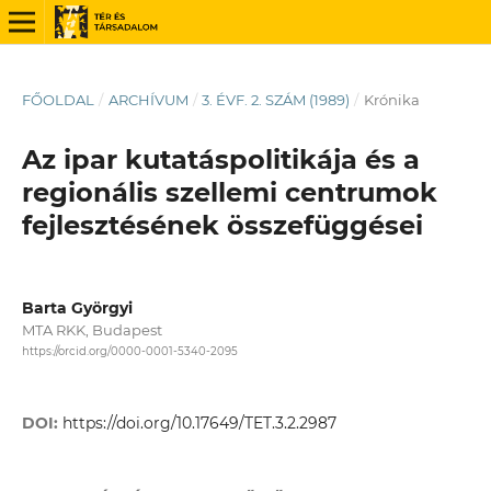
FŐOLDAL
/
ARCHÍVUM
/
3. ÉVF. 2. SZÁM (1989)
/
Krónika
Az ipar kutatáspolitikája és a
regionális szellemi centrumok
fejlesztésének összefüggései
Barta Györgyi
MTA RKK, Budapest
https://orcid.org/0000-0001-5340-2095
DOI:
https://doi.org/10.17649/TET.3.2.2987