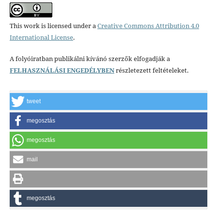
This work is licensed under a
Creative Commons Attribution 4.0
International License
.
A folyóiratban publikálni kívánó szerzők elfogadják a
FELHASZNÁLÁSI ENGEDÉLYBEN
részletezett feltételeket.
tweet
megosztás
megosztás
mail
megosztás