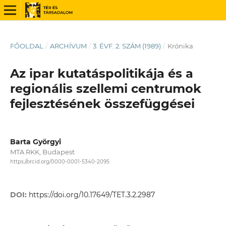
FŐOLDAL
/
ARCHÍVUM
/
3. ÉVF. 2. SZÁM (1989)
/
Krónika
Az ipar kutatáspolitikája és a
regionális szellemi centrumok
fejlesztésének összefüggései
Barta Györgyi
MTA RKK, Budapest
https://orcid.org/0000-0001-5340-2095
DOI:
https://doi.org/10.17649/TET.3.2.2987