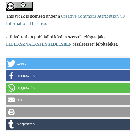
This work is licensed under a
Creative Commons Attribution 4.0
International License
.
A folyóiratban publikálni kívánó szerzők elfogadják a
FELHASZNÁLÁSI ENGEDÉLYBEN
részletezett feltételeket.
tweet
megosztás
megosztás
mail
megosztás