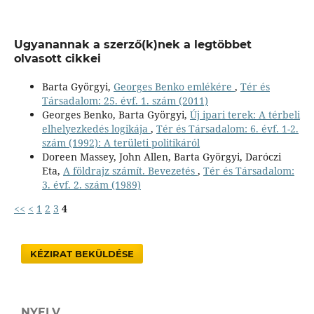
Ugyanannak a szerző(k)nek a legtöbbet
olvasott cikkei
Barta Györgyi,
Georges Benko emlékére
,
Tér és
Társadalom: 25. évf. 1. szám (2011)
Georges Benko, Barta Györgyi,
Új ipari terek: A térbeli
elhelyezkedés logikája
,
Tér és Társadalom: 6. évf. 1-2.
szám (1992): A területi politikáról
Doreen Massey, John Allen, Barta Györgyi, Daróczi
Eta,
A földrajz számít. Bevezetés
,
Tér és Társadalom:
3. évf. 2. szám (1989)
<<
<
1
2
3
4
KÉZIRAT BEKÜLDÉSE
NYELV