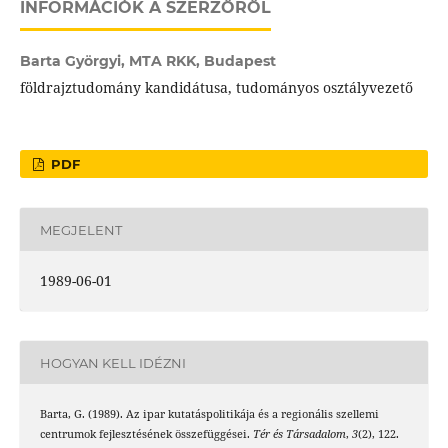
INFORMÁCIÓK A SZERZŐRŐL
Barta Györgyi,
MTA RKK, Budapest
földrajztudomány kandidátusa, tudományos osztályvezető
PDF
MEGJELENT
1989-06-01
HOGYAN KELL IDÉZNI
Barta, G. (1989). Az ipar kutatáspolitikája és a regionális szellemi
centrumok fejlesztésének összefüggései.
Tér és Társadalom
,
3
(2), 122.