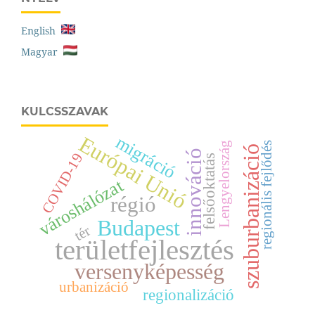
English
Magyar
KULCSSZAVAK
Európai Unió
migráció
Lengyelország
regionális fejlődés
szuburbanizáció
innováció
COVID-19
felsőoktatás
városhálózat
régió
Budapest
tér
területfejlesztés
versenyképesség
urbanizáció
regionalizáció