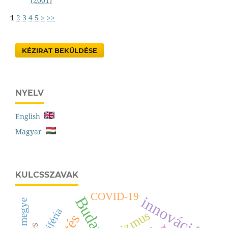
(2001)
1
2
3
4
5
>
>>
KÉZIRAT BEKÜLDÉSE
NYELV
English
Magyar
KULCSSZAVAK
COVID-19
innováció
Budapest
periféria
turizmus