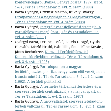
konferenciájáról (Rabka, Lengyelország, 1987. szept.
1–7)
,
Tér és Társadalom: 2. évf. 2. szám (1988)
Barta Györgyi, Czirfusz Márton, Kukely György,
Újraiparosodás a nagyvilágban és Magyarországon
,
Tér és Társadalom: 22. évf. 4. szám (2008)
Barta Györgyi,
Integrált városfejlesztési stratégia: A
városfejlesztés megújítása
,
Tér és Társadalom: 23.
évf. 3. szám (2009)
Györgyi Barta, Ferenc Csefkó, László Faragó, Gyula
Horváth, László Hrubi, Iván Illés, Ilona Pálné Kovács,
János Rechnitzer,
Nemzeti Területfejlesztési
Koncepció: rövidített változat
,
Tér és Társadalom: 9.
évf. 3-4. szám (1995)
Barta Györgyi,
Fordulóponton a magyar
területfejlesztési politika, avagy szem elől veszítjük-e a
francia mintát?
,
Tér és Társadalom: 6. évf. 1-2. szám
(1992): A területi politikáról
Barta Györgyi,
A termelés térbeli szétterjedése és a
szervezet területi centralizációja a magyar iparban
,
Tér és Társadalom: 1. évf. 2. szám (1987)
Barta Györgyi,
A nagyvállalatok szervezeti-tulajdoni-
térbeli változásai
,
Tér és Társadalom: 15. évf. 1. szám