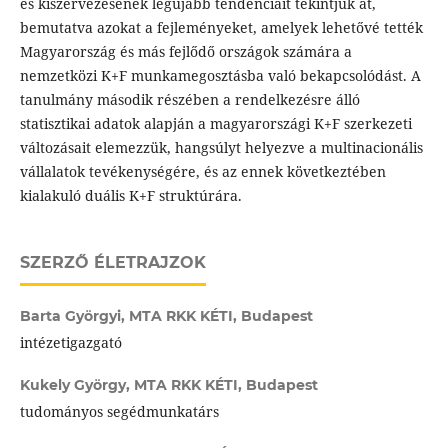
és kiszervezésének legújabb tendenciáit tekintjük át,
bemutatva azokat a fejleményeket, amelyek lehetővé tették
Magyarország és más fejlődő országok számára a
nemzetközi K+F munkamegosztásba való bekapcsolódást. A
tanulmány második részében a rendelkezésre álló
statisztikai adatok alapján a magyarországi K+F szerkezeti
változásait elemezzük, hangsúlyt helyezve a multinacionális
vállalatok tevékenységére, és az ennek következtében
kialakuló duális K+F struktúrára.
SZERZŐ ÉLETRAJZOK
Barta Györgyi,
MTA RKK KÉTI, Budapest
intézetigazgató
Kukely György,
MTA RKK KÉTI, Budapest
tudományos segédmunkatárs