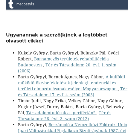
megosztás
Ugyanannak a szerző(k)nek a legtöbbet
olvasott cikkei
Kukely György, Barta Györgyi, Beluszky Pál, Győri
Róbert,
Barnamezős területek rehabilitációja
Budapesten
,
Tér és Társadalom: 20. évf. 1. szám
(2006)
Barta Györgyi, Bernek Ágnes, Nagy Gábor,
A külföldi
működőtőke-befektetések jelenlegi tendenciái és
területi elmozdulásának esélyei Magyarországon
,
Tér
és Társadalom: 17. évf. 4. szám (2003)
Timár Judit, Nagy Erika, Velkey Gábor, Nagy Gábor,
Kugler József, Duray Balázs, Barta Györgyi, Beluszky
Pál,
Társadalomtudósok a „periférián”
,
Tér és
Társadalom: 26. évf. 3. szám (2012)
Barta Györgyi,
Beszámoló a Nemzetközi Földrajzi Unio
Ipari Változásokkal Foglalkozó Bizottságának 1987. évi