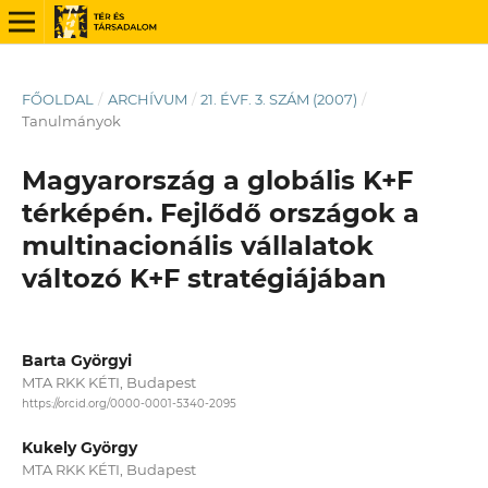
FŐOLDAL
/
ARCHÍVUM
/
21. ÉVF. 3. SZÁM (2007)
/
Tanulmányok
Magyarország a globális K+F
térképén. Fejlődő országok a
multinacionális vállalatok
változó K+F stratégiájában
Barta Györgyi
MTA RKK KÉTI, Budapest
https://orcid.org/0000-0001-5340-2095
Kukely György
MTA RKK KÉTI, Budapest