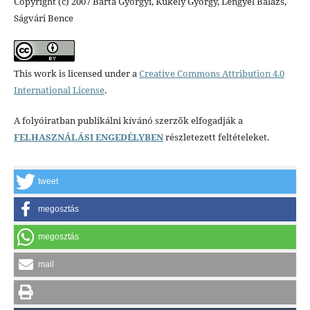
Copyright (c) 2007 Barta Györgyi, Kukely György, Lengyel Balázs,
Ságvári Bence
This work is licensed under a
Creative Commons Attribution 4.0
International License
.
A folyóiratban publikálni kívánó szerzők elfogadják a
FELHASZNÁLÁSI ENGEDÉLYBEN
részletezett feltételeket.
tweet
megosztás
megosztás
mail