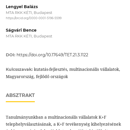
Lengyel Balázs
MTA RKK KÉTI, Budapest
https://orcid.org/0000-0001-5196-5599
Ságvári Bence
MTA RKK KÉTI, Budapest
DOI:
https://doi.org/10.17649/TET.21.3.1122
kutatás-fejlesztés, multinacionális vállalatok,
Kulcsszavak:
Magyarország, fejlődő országok
ABSZTRAKT
Tanulmányunkban a multinacionális vállalatok K+F
telephelyválasztásának, a K+F tevékenység kihelyezésének