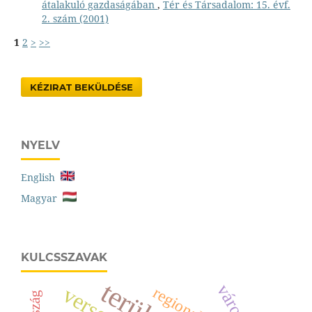
átalakuló gazdaságában
,
Tér és Társadalom: 15. évf.
2. szám (2001)
1
2
>
>>
KÉZIRAT BEKÜLDÉSE
NYELV
English
Magyar
KULCSSZAVAK