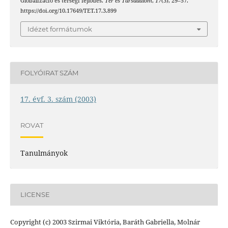
Globalizáció és térségi fejlődés.
Tér és Társadalom
,
17
(3), 29–57.
https://doi.org/10.17649/TET.17.3.899
Idézet formátumok
FOLYÓIRAT SZÁM
17. évf. 3. szám (2003)
ROVAT
Tanulmányok
LICENSE
Copyright (c) 2003 Szirmai Viktória, Baráth Gabriella, Molnár