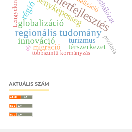
területfejlesztés
városhálózat
versenyképesség
regionalizáció
Lengyelország
régió
globalizáció
regionális tudomány
periféria
innováció
turizmus
térszerkezet
migráció
tér
többszintű kormányzás
AKTUÁLIS SZÁM