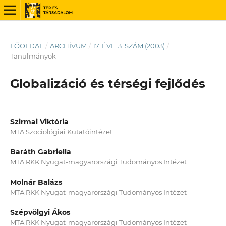
FŐOLDAL
/
ARCHÍVUM
/
17. ÉVF. 3. SZÁM (2003)
/
Tanulmányok
Globalizáció és térségi fejlődés
Szirmai Viktória
MTA Szociológiai Kutatóintézet
Baráth Gabriella
MTA RKK Nyugat-magyarországi Tudományos Intézet
Molnár Balázs
MTA RKK Nyugat-magyarországi Tudományos Intézet
Szépvölgyi Ákos
MTA RKK Nyugat-magyarországi Tudományos Intézet