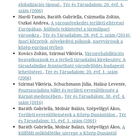
globalizációs típusai
,
Tér és Társadalom: 20. évf. 4.
szám (2006)
Hardi Tamás, Baráth Gabriella, Csizmadia Zoltán,
Uszkai Andrea,
A városnövekedés területi eltérései
Európában, különös tekintettel a járműipari
városokra
,
Tér és Társadalom: 28. évf. 2. szám (2014):
Ipari körzetek, növekedési pólusok, nagyvárosok a
közép-európai térben
Kovács Zoltán, Szirmai Viktória,
Városrehabilitációs
beavatkozások és a térbeli társadalmi kirekesztés: A
társadalmilag fenntartható városfejlődés budapesti
lehetőségei
,
Tér és Társadalom: 20. évf. 1. szám
(2006)
Szirmai Viktória, Schuchmann Júlia, Halász Levente,
Posztszocialista jóllét és területi egyenlőtlenség a
Kárpát-medencében
,
Tér és Társadalom: 30. évf. 4.
szám (2016)
Baráth Gabriella, Molnár Balázs, Szépvölgyi Ákos,
Területi egyenlőtlenségek a Közép-Dunántúlon
,
Tér
és Társadalom: 15. évf. 1. szám (2001)
Baráth Gabriella, Molnár Balázs, Szépvölgyi Ákos,
A
külföldi működőtőke szerepe a Közép-Dunántúl