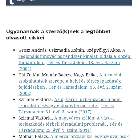
Ugyanannak a szerző(k)nek a legtöbbet
olvasott cikkei
Grosz András, Csizmadia Zoltán, Szépvölgyi Ákos,
A
regionális innovációs rendszer kínálati oldala a Közép-
Dunántúlon
,
Tér és Társadalom: 18. évf. 3. szám
(2004)
Gál Zoltán, Molnár Balázs, Nagy Erika,
A termelői
szolgáltatások szerepe a helyi és térségi gazdaság
fejlődésében
,
Tér és Társadalom: 16. évf. 2. szám
(2002)
Szirmai Viktória,
Az új városi urbanizációs modell
szocialista és/vagy globális természete
,
Tér és
Társadalom: 31. évf. 3. szám (2017)
Szirmai Viktória,
A nagyváros szélén: A városi
terjeszkedés térbeli társadalmi problémái
,
Tér és
Társadalom: 25. évf. 1. szám (2011)
Molnár Balázs,
A magyarországi kis- és középvárosok