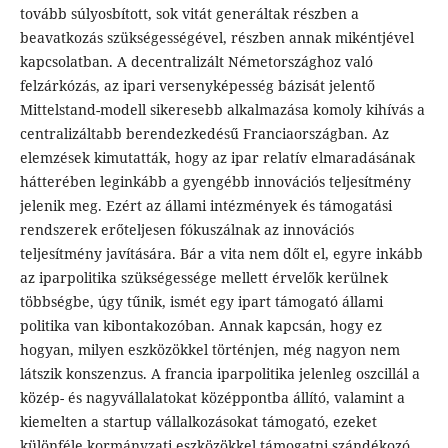
tovább súlyosbított, sok vitát generáltak részben a
beavatkozás szükségességével, részben annak mikéntjével
kapcsolatban. A decentralizált Németországhoz való
felzárkózás, az ipari versenyképesség bázisát jelentő
Mittelstand-modell sikeresebb alkalmazása komoly kihívás a
centralizáltabb berendezkedésű Franciaországban. Az
elemzések kimutatták, hogy az ipar relatív elmaradásának
hátterében leginkább a gyengébb innovációs teljesítmény
jelenik meg. Ezért az állami intézmények és támogatási
rendszerek erőteljesen fókuszálnak az innovációs
teljesítmény javítására. Bár a vita nem dőlt el, egyre inkább
az iparpolitika szükségessége mellett érvelők kerülnek
többségbe, úgy tűnik, ismét egy ipart támogató állami
politika van kibontakozóban. Annak kapcsán, hogy ez
hogyan, milyen eszközökkel történjen, még nagyon nem
látszik konszenzus. A francia iparpolitika jelenleg oszcillál a
közép- és nagyvállalatokat középpontba állító, valamint a
kiemelten a startup vállalkozásokat támogató, ezeket
különféle kormányzati eszközökkel támogatni szándékozó