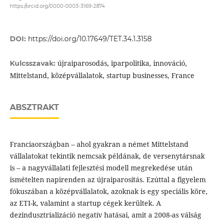
https://orcid.org/0000-0003-3169-2874
DOI:
https://doi.org/10.17649/TET.34.1.3158
újraiparosodás, iparpolitika, innováció,
Kulcsszavak:
Mittelstand, középvállalatok, startup businesses, France
ABSZTRAKT
Franciaországban – ahol gyakran a német Mittelstand
vállalatokat tekintik nemcsak példának, de versenytársnak
is – a nagyvállalati fejlesztési modell megrekedése után
ismételten napirenden az újraiparosítás. Ezúttal a figyelem
fókuszában a középvállalatok, azoknak is egy speciális köre,
az ETI-k, valamint a startup cégek kerültek. A
dezindusztrializáció negatív hatásai, amit a 2008-as válság