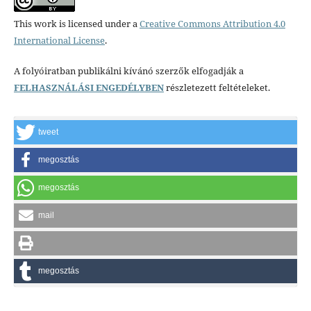
This work is licensed under a
Creative Commons Attribution 4.0
International License
.
A folyóiratban publikálni kívánó szerzők elfogadják a
FELHASZNÁLÁSI ENGEDÉLYBEN
részletezett feltételeket.
tweet
megosztás
megosztás
mail
megosztás