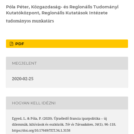
Póla Péter,
Közgazdaság- és Regionális Tudományi
Kutatóközpont, Regionális Kutatások Intézete
tudományos munkatárs
PDF
MEGJELENT
2020-02-25
HOGYAN KELL IDÉZNI
Egyed, I., & Póla, P. (2020). Újraéledő francia iparpolitika – új
dilemmák, kihívások és eszközök.
Tér és Társadalom
,
34
(1), 96–118.
https://doi.org/10.17649/TET.34.1.3158