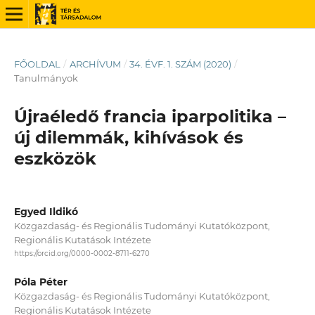
FŐOLDAL
/
ARCHÍVUM
/
34. ÉVF. 1. SZÁM (2020)
/
Tanulmányok
Újraéledő francia iparpolitika –
új dilemmák, kihívások és
eszközök
Egyed Ildikó
Közgazdaság- és Regionális Tudományi Kutatóközpont,
Regionális Kutatások Intézete
https://orcid.org/0000-0002-8711-6270
Póla Péter
Közgazdaság- és Regionális Tudományi Kutatóközpont,
Regionális Kutatások Intézete