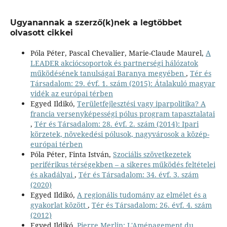
Ugyanannak a szerző(k)nek a legtöbbet
olvasott cikkei
Póla Péter, Pascal Chevalier, Marie-Claude Maurel,
A
LEADER akciócsoportok és partnerségi hálózatok
működésének tanulságai Baranya megyében
,
Tér és
Társadalom: 29. évf. 1. szám (2015): Átalakuló magyar
vidék az európai térben
Egyed Ildikó,
Területfejlesztési vagy iparpolitika? A
francia versenyképességi pólus program tapasztalatai
,
Tér és Társadalom: 28. évf. 2. szám (2014): Ipari
körzetek, növekedési pólusok, nagyvárosok a közép-
európai térben
Póla Péter, Finta István,
Szociális szövetkezetek
periférikus térségekben – a sikeres működés feltételei
és akadályai
,
Tér és Társadalom: 34. évf. 3. szám
(2020)
Egyed Ildikó,
A regionális tudomány az elmélet és a
gyakorlat között
,
Tér és Társadalom: 26. évf. 4. szám
(2012)
Egyed Ildikó,
Pierre Merlin: L'Aménagement du