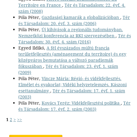
Territoire en France
,
Tér és Társadalom: 22. évf. 4.
szám (2008)
Póla Péter,
Gazdasági kamarák a globalizációban
,
Tér
és Társadalom: 20. évf. 3. szám (2006)
Póla Péter,
Új kihívások a regionális tudományban.
Nemzetközi konferencia az RKI szervezésében
,
Tér és
Társadalom: 30. évf. 4. szám (2016)
Egyed Ildikó,
A fél évszázados múltú francia
területfejlesztés (aménagement du territoire) és egy
középváros bemutatása a változó paradigmák
fókuszában
,
Tér és Társadalom: 23. évf. 1. szám
(2009)
Póla Péter,
Vincze Mária: Régió- és vidékfejlesztés.
Elmélet és gyakorlat; Vidéki helyzetelemzés. Kászoni
esettanulmány
,
Tér és Társadalom: 17. évf. 1. szám
(2003)
Póla Péter,
Kovács Teréz: Vidékfejlesztési politika
,
Tér
és Társadalom: 17. évf. 2. szám (2003)
1
2
>
>>