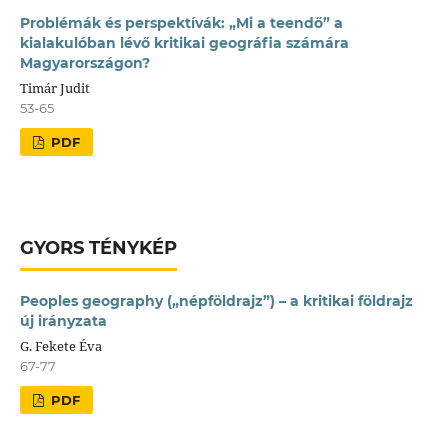
Problémák és perspektívák: „Mi a teendő” a
kialakulóban lévő kritikai geográfia számára
Magyarországon?
Timár Judit
53-65
PDF
GYORS TÉNYKÉP
Peoples geography („népföldrajz”) – a kritikai földrajz
új irányzata
G. Fekete Éva
67-77
PDF