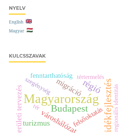
NYELV
English
Magyar
KULCSSZAVAK
fenntarthatóság
tértermelés
szegénység
migráció
régió
vidékfejlesztés
regionális identitás
területi tervezés
Magyarország
tér
Budapest
felsőoktatás
városhálózat
turizmus