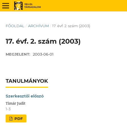
FŐOLDAL
/
ARCHÍVUM
/
17. évf. 2. szám (2003)
17. évf. 2. szám (2003)
MEGJELENT:
2003-06-01
TANULMÁNYOK
Szerkesztői előszó
Timár Judit
1-3
PDF