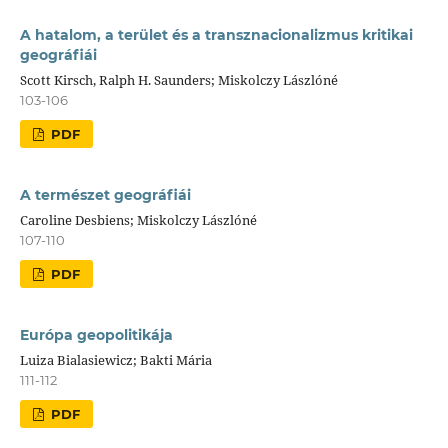
A hatalom, a terület és a transznacionalizmus kritikai
geográfiái
Scott Kirsch, Ralph H. Saunders; Miskolczy Lászlóné
103-106
PDF
A természet geográfiái
Caroline Desbiens; Miskolczy Lászlóné
107-110
PDF
Európa geopolitikája
Luiza Bialasiewicz; Bakti Mária
111-112
PDF