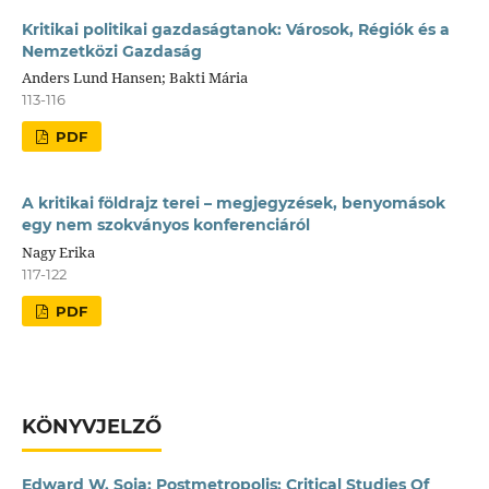
Kritikai politikai gazdaságtanok: Városok, Régiók és a
Nemzetközi Gazdaság
Anders Lund Hansen; Bakti Mária
113-116
PDF
A kritikai földrajz terei – megjegyzések, benyomások
egy nem szokványos konferenciáról
Nagy Erika
117-122
PDF
KÖNYVJELZŐ
Edward W. Soja: Postmetropolis: Critical Studies Of