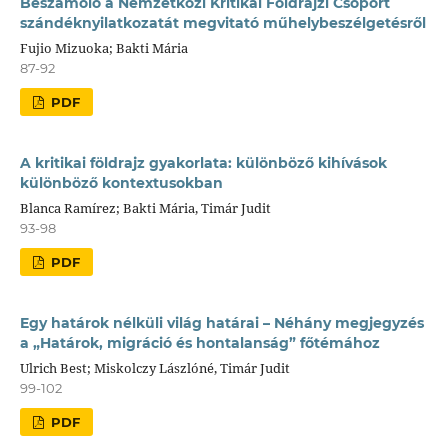
Beszámoló a Nemzetközi Kritikai Földrajzi Csoport
szándéknyilatkozatát megvitató műhelybeszélgetésről
Fujio Mizuoka; Bakti Mária
87-92
PDF
A kritikai földrajz gyakorlata: különböző kihívások
különböző kontextusokban
Blanca Ramírez; Bakti Mária, Timár Judit
93-98
PDF
Egy határok nélküli világ határai – Néhány megjegyzés
a „Határok, migráció és hontalanság” főtémához
Ulrich Best; Miskolczy Lászlóné, Timár Judit
99-102
PDF