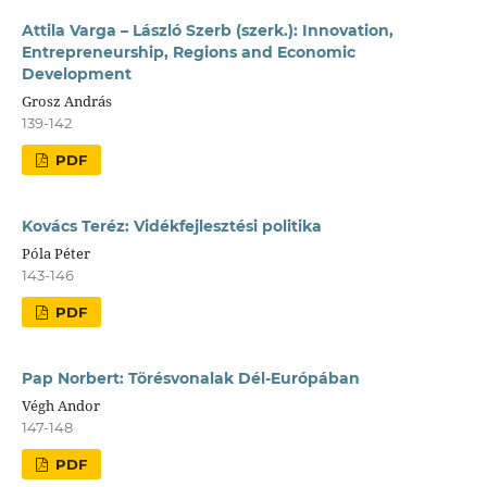
Attila Varga – László Szerb (szerk.): Innovation,
Entrepreneurship, Regions and Economic
Development
Grosz András
139-142
PDF
Kovács Teréz: Vidékfejlesztési politika
Póla Péter
143-146
PDF
Pap Norbert: Törésvonalak Dél-Európában
Végh Andor
147-148
PDF