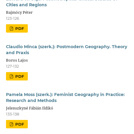
Cities and Regions
Bajmócy Péter
123-126
PDF
Claudio Minca (szerk.): Postmodern Geography. Theory
and Praxis
Boros Lajos
127-132
PDF
Pamela Moss (szerk.): Feminist Geography in Practice:
Research and Methods
Jelenszkyné Fábián Ildikó
133-138
PDF