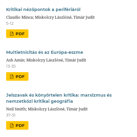
Kritikai nézőpontok a perifériáról
Claudio Minca; Miskolczy Lászlóné, Timár Judit
5-12
PDF
Multietnicitás és az Európa-eszme
Ash Amin; Miskolczy Lászlóné, Timár Judit
13-35
PDF
Jelszavak és könyörtelen kritika: marxizmus és
nemzetközi kritikai geográfia
Neil Smith; Miskolczy Lászlóné, Timár Judit
37-51
PDF