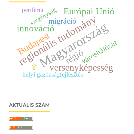
Európai Unió
szegénység
periféria
regionális tudomány
migráció
Magyarország
innováció
Budapest
városhálózat
régió
versenyképesség
tér
helyi gazdaságfejlesztés
AKTUÁLIS SZÁM