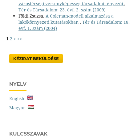
várostérségi versenyképesség társadalmi tényezői
,
Tér és Társadalom: 23. évf. 2. szám (2009)
Földi Zsuzsa,
A Coleman-modell alkalmazása a
lakókörnyezeti kutatásokban
,
Tér és Társadalom: 18.
évf. 1. szám (2004)
1
2
>
>>
KÉZIRAT BEKÜLDÉSE
NYELV
English
Magyar
KULCSSZAVAK