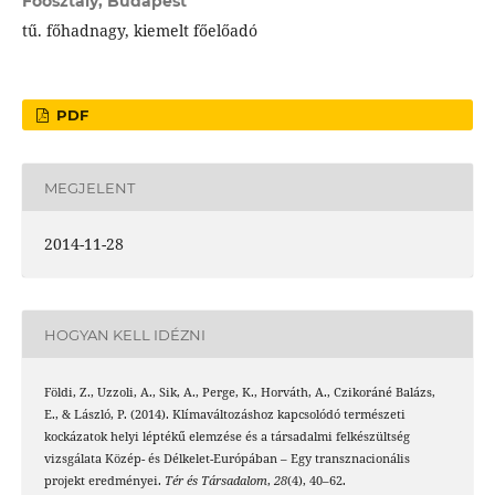
Főosztály, Budapest
tű. főhadnagy, kiemelt főelőadó
PDF
MEGJELENT
2014-11-28
HOGYAN KELL IDÉZNI
Földi, Z., Uzzoli, A., Sik, A., Perge, K., Horváth, A., Czikoráné Balázs,
E., & László, P. (2014). Klímaváltozáshoz kapcsolódó természeti
kockázatok helyi léptékű elemzése és a társadalmi felkészültség
vizsgálata Közép- és Délkelet-Európában – Egy transznacionális
projekt eredményei.
Tér és Társadalom
,
28
(4), 40–62.