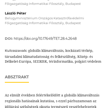
Főigazgatóság Informatikai Főosztály, Budapest
László Péter
Belügyminisztérium Országos Katasztrófavédelmi
Főigazgatóság Informatikai Főosztály, Budapest
DOI:
https://doi.org/10.17649/TET.28.4.2648
globális klímaváltozás, kockázati térkép,
Kulcsszavak:
társadalmi klímatudatosság és felkészültség, Közép- és
Délkelet-Európa, SEERISK, térinformatika, polgári védelem
ABSZTRAKT
Az elmúlt években felértékelődött a globális klímaváltozás
regionális hatásainak kutatása, s ezzel párhuzamosan az
időjárási szélsőségek okozta természeti veszélyhelyzetek