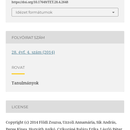
https://doi.org/10.17649/TET.28.4.2648
Idézet formátumok
FOLYÓIRAT SZÁM
28. évf. 4. szám (2014)
ROVAT
Tanulmányok
LICENSE
Copyright (c) 2014 Földi Zsuzsa, Uzzoli Annamária, Sik András,
Perge Kinga, Horváth Anikó, Czikoráné Balázs Erika, László Péter