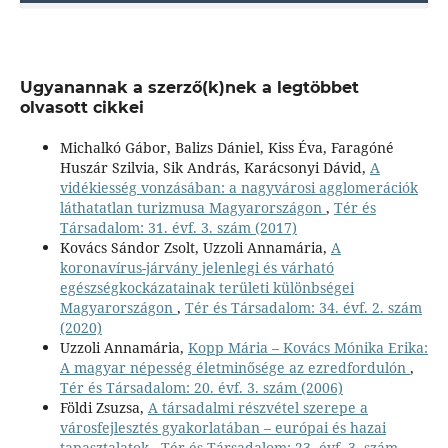
Ugyanannak a szerző(k)nek a legtöbbet
olvasott cikkei
Michalkó Gábor, Balizs Dániel, Kiss Éva, Faragóné
Huszár Szilvia, Sik András, Karácsonyi Dávid,
A
vidékiesség vonzásában: a nagyvárosi agglomerációk
láthatatlan turizmusa Magyarországon
,
Tér és
Társadalom: 31. évf. 3. szám (2017)
Kovács Sándor Zsolt, Uzzoli Annamária,
A
koronavírus-járvány jelenlegi és várható
egészségkockázatainak területi különbségei
Magyarországon
,
Tér és Társadalom: 34. évf. 2. szám
(2020)
Uzzoli Annamária,
Kopp Mária – Kovács Mónika Erika:
A magyar népesség életminősége az ezredfordulón
,
Tér és Társadalom: 20. évf. 3. szám (2006)
Földi Zsuzsa,
A társadalmi részvétel szerepe a
városfejlesztés gyakorlatában – európai és hazai
tapasztalatok
,
Tér és Társadalom: 23. évf. 3. szám