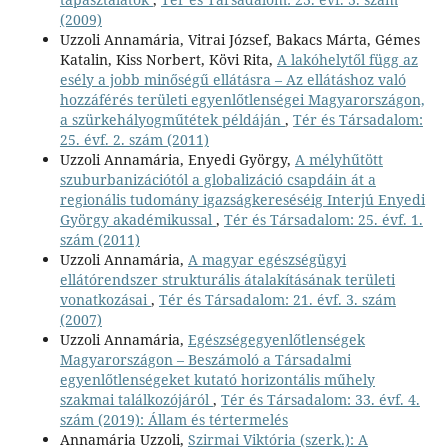
(2009)
Uzzoli Annamária, Vitrai József, Bakacs Márta, Gémes
Katalin, Kiss Norbert, Kövi Rita,
A lakóhelytől függ az
esély a jobb minőségű ellátásra – Az ellátáshoz való
hozzáférés területi egyenlőtlenségei Magyarországon,
a szürkehályogműtétek példáján
,
Tér és Társadalom:
25. évf. 2. szám (2011)
Uzzoli Annamária, Enyedi György,
A mélyhűtött
szuburbanizációtól a globalizáció csapdáin át a
regionális tudomány igazságkereséséig Interjú Enyedi
György akadémikussal
,
Tér és Társadalom: 25. évf. 1.
szám (2011)
Uzzoli Annamária,
A magyar egészségügyi
ellátórendszer strukturális átalakításának területi
vonatkozásai
,
Tér és Társadalom: 21. évf. 3. szám
(2007)
Uzzoli Annamária,
Egészségegyenlőtlenségek
Magyarországon – Beszámoló a Társadalmi
egyenlőtlenségeket kutató horizontális műhely
szakmai találkozójáról
,
Tér és Társadalom: 33. évf. 4.
szám (2019): Állam és tértermelés
Annamária Uzzoli,
Szirmai Viktória (szerk.): A