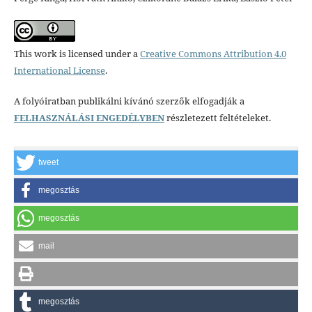
This work is licensed under a
Creative Commons Attribution 4.0
International License
.
A folyóiratban publikálni kívánó szerzők elfogadják a
FELHASZNÁLÁSI ENGEDÉLYBEN
részletezett feltételeket.
tweet
megosztás
megosztás
mail
megosztás