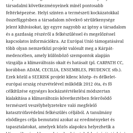
társadalmi következményeinek minél pontosabb
feltérképezése. Helyi szinten a természeti kockázatokkal
összefüggésben a társadalom növekvő sérülékenysége
jelent kihívásokat, így egyre nagyobb az igény a társadalom
és a gazdaság részéről a felkészüléssel és megelőzéssel
kapcsolatos információkra. Az Európai Unió támogatásával
több olyan nemzetközi projekt valósult meg a Kárpát-
medencében, amely különböző szempontok alapján
vizsgálja a klímaváltozás okait és hatásait (pl. CARPATH CC,
korábban ADAM, CECILIA, ENSEMBLES, PRUDENCE stb.).
Ezek közül a SEERISK projekt kilenc közép- és délkelet-
európai ország részvételével működik 2012 óta, és fő
célkitűzése egységes kockázatértékelési módszertan
kialakítása a klímaváltozás következtében felerősödő
természeti veszélyhelyzetekre való megfelelő
katasztrófavédelmi felkészülés céljából. A tanulmány
elsődleges célja bemutatni azokat az eredményeket és
tapasztalatokat, amelyek közös alapokra helyezhetik a