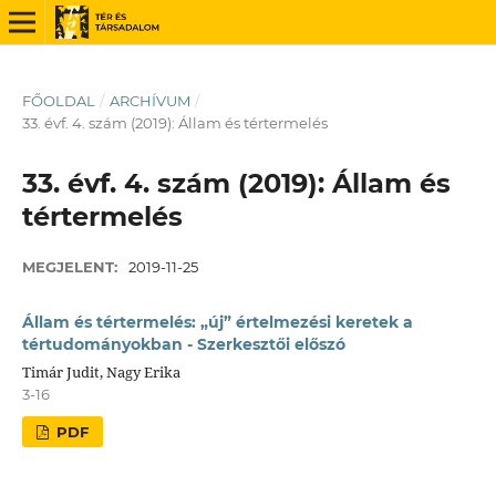
FŐOLDAL
/
ARCHÍVUM
/
33. évf. 4. szám (2019): Állam és tértermelés
33. évf. 4. szám (2019): Állam és
tértermelés
MEGJELENT:
2019-11-25
Állam és tértermelés: „új” értelmezési keretek a
tértudományokban - Szerkesztői előszó
Timár Judit, Nagy Erika
3-16
PDF