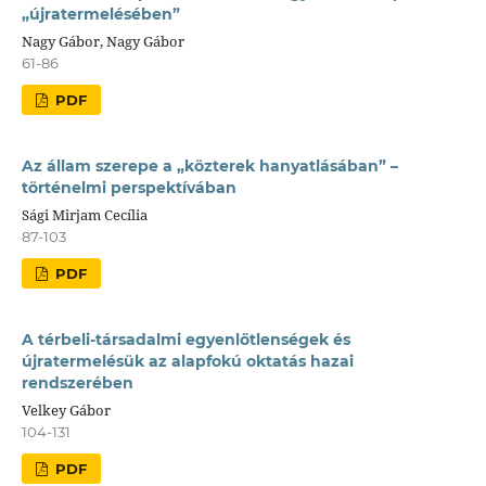
„újratermelésében”
Nagy Gábor, Nagy Gábor
61-86
PDF
Az állam szerepe a „közterek hanyatlásában” –
történelmi perspektívában
Sági Mirjam Cecília
87-103
PDF
A térbeli-társadalmi egyenlőtlenségek és
újratermelésük az alapfokú oktatás hazai
rendszerében
Velkey Gábor
104-131
PDF