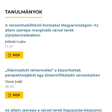
TANULMÁNYOK
A városrehabilitáció korszakai Magyarországon: Az
állam szerepe marginális városi terek
(újra)termelésében
Jelinek Csaba
17-37
PDF
„Államosított tértermelés” a kiszorítottak
perspektívájából egy dzsentrifikálódó városrészben
Timár Judit
38-60
PDF
Az állam szerepe a városi terek fogyasztás-központú