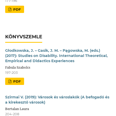
177-196
PDF
KÖNYVSZEMLE
Głodkowska, J. – Gasik, J. M. – Pągowska, M. (eds.)
(2017): Studies on Disability. International Theoretical,
Empirical and Didactics Experiences
Fabula Szabolcs
197-203
PDF
Szirmai V. (2019): Városok és városlakók (A befogadó és
a kirekesztő városok)
Bertalan Laura
204-208