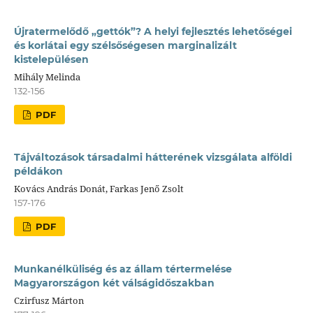
Újratermelődő „gettók”? A helyi fejlesztés lehetőségei
és korlátai egy szélsőségesen marginalizált
kistelepülésen
Mihály Melinda
132-156
PDF
Tájváltozások társadalmi hátterének vizsgálata alföldi
példákon
Kovács András Donát, Farkas Jenő Zsolt
157-176
PDF
Munkanélküliség és az állam tértermelése
Magyarországon két válságidőszakban
Czirfusz Márton