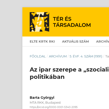
ELTE KRTK RKI
AKTUÁLIS SZÁM
ARCHÍ
FŐOLDAL
/
ARCHÍVUM
/
5. ÉVF. 4. SZÁM (1991)
/
T
Az ipar szerepe a „szocial
politikában
Barta Györgyi
MTA RKK, Budapest
https://orcid.org/0000-0001-5340-2095