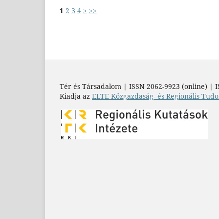
1
2
3
4
>
>>
Tér és Társadalom | ISSN 2062-9923 (online) | I
Kiadja az
ELTE Közgazdaság- és Regionális Tudo