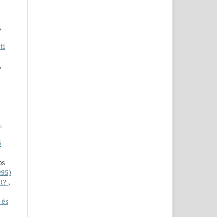
,
ti
,
.
ő
os
995)
át?
,
 és