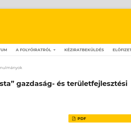
VUM
A FOLYÓIRATRÓL
KÉZIRATBEKÜLDÉS
ELŐFIZE
anulmányok
ista” gazdaság- és területfejlesztési
PDF