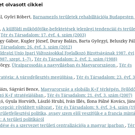
t olvasott cikkei
l, Győri Róbert,
Barnamezős területek rehabilitációja Budapesten
,
A külföldi működőtőke-befektetések jelenlegi tendenciái és terüle
,
Tér és Társadalom: 17. évf. 4. szám (2003)
gy Gábor, Kugler József, Duray Balázs, Barta Györgyi, Beluszky Pál
 Társadalom: 26. évf. 3. szám (2012)
drajzi Unio Ipari Változásokkal Foglalkozó Bizottságának 1987. évi
987. szept. 1–7)
,
Tér és Társadalom: 2. évf. 2. szám (1988)
yörgy,
Újraiparosodás a nagyvilágban és Magyarországon
,
Tér és
tratégia: A városfejlesztés megújítása
,
Tér és Társadalom: 23. évf. 3
lázs, Ságvári Bence,
Magyarország a globális K+F térképén. Fejlőd
ozó K+F stratégiájában
,
Tér és Társadalom: 21. évf. 3. szám (2007)
ó, Gyula Horváth, László Hrubi, Iván Illés, Ilona Pálné Kovács, Ján
cepció: rövidített változat
,
Tér és Társadalom: 9. évf. 3-4. szám (1
letfejlesztési politika, avagy szem elől veszítjük-e a francia mint
 A területi politikáról
edése és a szervezet területi centralizációja a magyar iparban
,
Tér