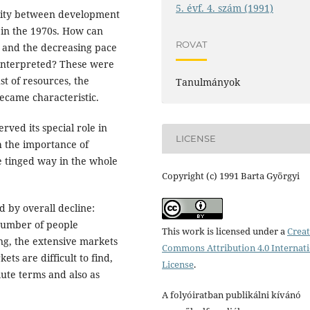
5. évf. 4. szám (1991)
ality between development
 in the 1970s. How can
ROVAT
 and the decreasing pace
 interpreted? These were
ust of resources, the
Tanulmányok
became characteristic.
ved its special role in
LICENSE
h the importance of
 tinged way in the whole
Copyright (c) 1991 Barta Györgyi
d by overall decline:
 number of people
This work is licensed under a
Creat
ng, the extensive markets
Commons Attribution 4.0 Internat
ts are difficult to find,
License
.
lute terms and also as
A folyóiratban publikálni kívánó