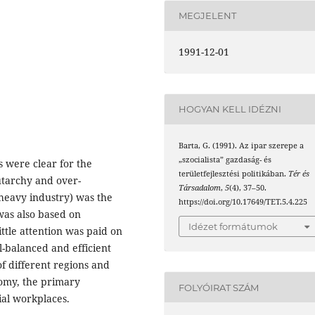
MEGJELENT
1991-12-01
HOGYAN KELL IDÉZNI
Barta, G. (1991). Az ipar szerepe a
„szocialista” gazdaság- és
s were clear for the
területfejlesztési politikában.
Tér és
autarchy and over-
Társadalom
,
5
(4), 37–50.
 heavy industry) was the
https://doi.org/10.17649/TET.5.4.225
was also based on
Idézet formátumok
ittle attention was paid on
ll-balanced and efficient
of different regions and
nomy, the primary
FOLYÓIRAT SZÁM
ial workplaces.