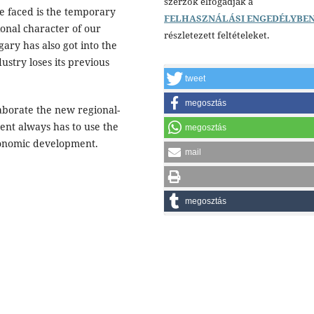
szerzők elfogadják a
e faced is the temporary
FELHASZNÁLÁSI ENGEDÉLYBE
tional character of our
részletezett feltételeket.
ry has also got into the
stry loses its previous
tweet
megosztás
laborate the new regional-
nt always has to use the
megosztás
onomic development.
mail
megosztás