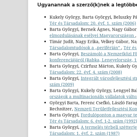
Ugyanannak a szerző(k)nek a legtöbbe
Kukely György, Barta Györgyi, Beluszky Pá
Tér és Társadalom: 20. évf. 1. szám (2006)
Barta Györgyi, Bernek Ágnes, Nagy Gábor
elmozdulásának esélyei Magyarországon
Timár Judit, Nagy Erika, Velkey Gábor, Na
Társadalomtudósok a „periférián”
,
Tér és
Barta Györgyi,
Beszámoló a Nemzetközi Föl
konferenciájáról (Rabka, Lengyelország, 1
Barta Györgyi, Czirfusz Márton, Kukely G
Társadalom: 22. évf. 4. szám (2008)
Barta Györgyi,
Integrált városfejlesztési s
szám (2009)
Barta Györgyi, Kukely György, Lengyel Ba
országok a multinacionális vállalatok vált
Györgyi Barta, Ferenc Csefkó, László Farag
Rechnitzer,
Nemzeti Területfejlesztési Kon
Barta Györgyi,
Fordulóponton a magyar terü
Tér és Társadalom: 6. évf. 1-2. szám (1992):
Barta Györgyi,
A termelés térbeli szétterj
Társadalom: 1. évf. 2. szám (1987)