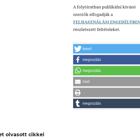
A folyóiratban publikálni kívánó
szerzők elfogadják a
FELHASZNÁLÁSI ENGEDÉLYBE
részletezett feltételeket.
tweet
megosztás
megosztás
mail
megosztás
t olvasott cikkei