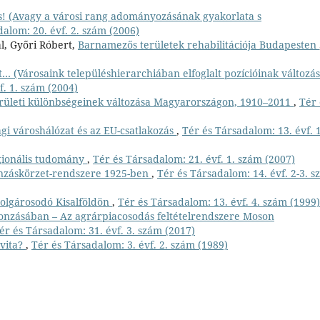
os! (Avagy a városi rang adományozásának gyakorlata s
alom: 20. évf. 2. szám (2006)
l, Győri Róbert,
Barnamezős területek rehabilitációja Budapesten
s út… (Városaink településhierarchiában elfoglalt pozícióinak változás
f. 1. szám (2004)
területi különbségeinek változása Magyarországon, 1910–2011
,
Tér 
i városhálózat és az EU-csatlakozás
,
Tér és Társadalom: 13. évf. 1
gionális tudomány
,
Tér és Társadalom: 21. évf. 1. szám (2007)
onzáskörzet-rendszere 1925-ben
,
Tér és Társadalom: 14. évf. 2-3. 
polgárosodó Kisalföldön
,
Tér és Társadalom: 13. évf. 4. szám (1999)
vonzásában – Az agrárpiacosodás feltételrendszere Moson
ér és Társadalom: 31. évf. 3. szám (2017)
vita?
,
Tér és Társadalom: 3. évf. 2. szám (1989)