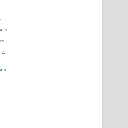
,
ai a
és
-2.
szám