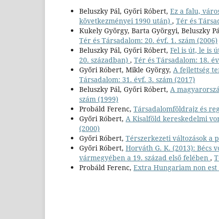
Beluszky Pál, Győri Róbert,
Ez a falu, vár
következményei 1990 után)
,
Tér és Társad
Kukely György, Barta Györgyi, Beluszky Pá
Tér és Társadalom: 20. évf. 1. szám (2006)
Beluszky Pál, Győri Róbert,
Fel is út, le i
20. században)
,
Tér és Társadalom: 18. év
Győri Róbert, Mikle György,
A fejlettség 
Társadalom: 31. évf. 3. szám (2017)
Beluszky Pál, Győri Róbert,
A magyarország
szám (1999)
Probáld Ferenc,
Társadalomföldrajz és re
Győri Róbert,
A Kisalföld kereskedelmi v
(2000)
Győri Róbert,
Térszerkezeti változások a 
Győri Róbert,
Horváth G. K. (2013): Bécs 
vármegyében a 19. század első felében
,
T
Probáld Ferenc,
Extra Hungariam non est 