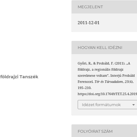
MEGJELENT
2011-12-01
HOGYAN KELL IDÉZNI
Győri, R., & Probáld, F. (2011). „A
földrajz, a regionális földrajz
szerelmese voltam”. Interjú Probáld
földrajzi Tanszék
Ferenccel.
Tér és Társadalom
,
25
(4),
195–210.
https://doi.org/10.17649/TET.25.4.201
Idézet formátumok
FOLYÓIRAT SZÁM