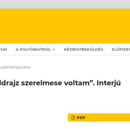
VUM
A FOLYÓIRATRÓL
KÉZIRATBEKÜLDÉS
ELŐFIZE
udományos élet
öldrajz szerelmese voltam”. Interjú
PDF