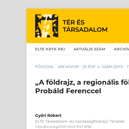
ELTE KRTK RKI
AKTUÁLIS SZÁM
ARCHÍ
FŐOLDAL
/
ARCHÍVUM
/
25. ÉVF. 4. SZÁM (2011)
/
T
„A földrajz, a regionális f
Probáld Ferenccel
Győri Róbert
ELTE Társadalom- és Gazdaságföldrajzi Tanszék
https://orcid.org/0000-0002-9147-8784