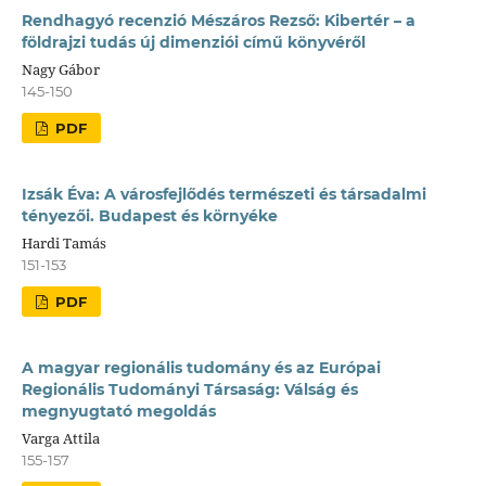
Rendhagyó recenzió Mészáros Rezső: Kibertér – a
földrajzi tudás új dimenziói című könyvéről
Nagy Gábor
145-150
PDF
Izsák Éva: A városfejlődés természeti és társadalmi
tényezői. Budapest és környéke
Hardi Tamás
151-153
PDF
A magyar regionális tudomány és az Európai
Regionális Tudományi Társaság: Válság és
megnyugtató megoldás
Varga Attila
155-157