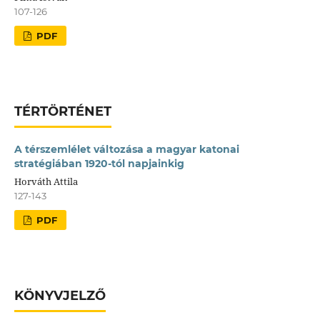
107-126
PDF
TÉRTÖRTÉNET
A térszemlélet változása a magyar katonai
stratégiában 1920-tól napjainkig
Horváth Attila
127-143
PDF
KÖNYVJELZŐ