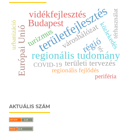
területfejlesztés
térhasználat
vidékfejlesztés
Budapest
urbanizáció
közlekedés
városhálózat
Európai Unió
turizmus
régió
tér
regionális tudomány
területi tervezés
COVID-19
regionális fejlődés
periféria
AKTUÁLIS SZÁM