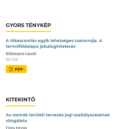
GYORS TÉNYKÉP
A tőkeáramlás egyik lehetséges csatornája. A
termőföldalapú jelzáloghitelezés
Kökényesi László
93-106
PDF
KITEKINTŐ
Az osztrák területi tervezés jogi szabályozásának
vizsgálata
Finta István