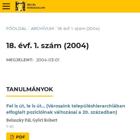
FŐOLDAL
/
ARCHÍVUM
/
18. évf. 1. szám (2004)
18. évf. 1. szám (2004)
MEGJELENT:
2004-03-01
TANULMÁNYOK
Fel is út, le is út… (Városaink településhierarchiában
elfoglalt pozícióinak változásai a 20. században)
Beluszky Pál, Győri Róbert
1-41
PDF