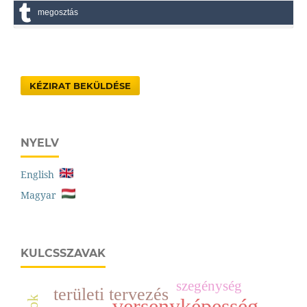
megosztás
KÉZIRAT BEKÜLDÉSE
NYELV
English
Magyar
KULCSSZAVAK
szegénység
területi tervezés
versenyképesség