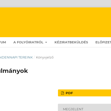
VUM
A FOLYÓIRATRÓL
KÉZIRATBEKÜLDÉS
ELŐFIZE
 MINDENNAPI TEREINK
/
Könyvjelző
ulmányok
PDF
MEGJELENT