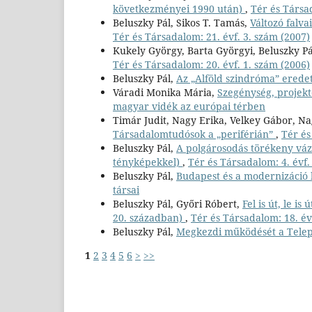
következményei 1990 után)
,
Tér és Társad
Beluszky Pál, Sikos T. Tamás,
Változó falv
Tér és Társadalom: 21. évf. 3. szám (2007)
Kukely György, Barta Györgyi, Beluszky Pá
Tér és Társadalom: 20. évf. 1. szám (2006)
Beluszky Pál,
Az „Alföld szindróma” eredet
Váradi Monika Mária,
Szegénység, projekt
magyar vidék az európai térben
Timár Judit, Nagy Erika, Velkey Gábor, Na
Társadalomtudósok a „periférián”
,
Tér és
Beluszky Pál,
A polgárosodás törékeny váza
tényképekkel)
,
Tér és Társadalom: 4. évf.
Beluszky Pál,
Budapest és a modernizáció 
társai
Beluszky Pál, Győri Róbert,
Fel is út, le i
20. században)
,
Tér és Társadalom: 18. év
Beluszky Pál,
Megkezdi működését a Telep
1
2
3
4
5
6
>
>>