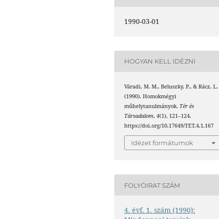
1990-03-01
HOGYAN KELL IDÉZNI
Váradi, M. M., Beluszky, P., & Rácz, L.
(1990). Homokmégyi
műhelytanulmányok.
Tér és
Társadalom
,
4
(1), 121–124.
https://doi.org/10.17649/TET.4.1.167
Idézet formátumok
FOLYÓIRAT SZÁM
4. évf. 1. szám (1990):