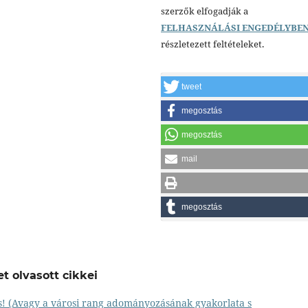
szerzők elfogadják a
FELHASZNÁLÁSI ENGEDÉLYBE
részletezett feltételeket.
tweet
megosztás
megosztás
mail
megosztás
t olvasott cikkei
os! (Avagy a városi rang adományozásának gyakorlata s