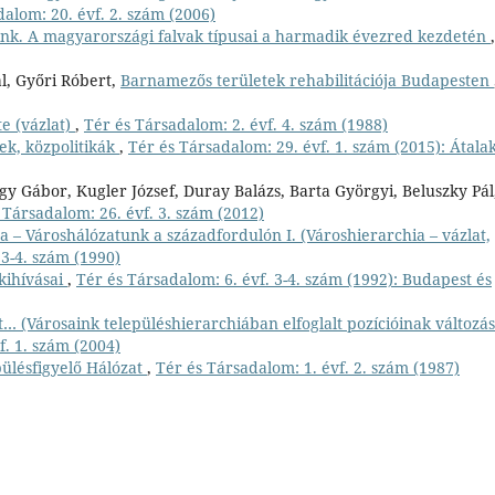
alom: 20. évf. 2. szám (2006)
aink. A magyarországi falvak típusai a harmadik évezred kezdetén
,
l, Győri Róbert,
Barnamezős területek rehabilitációja Budapesten
e (vázlat)
,
Tér és Társadalom: 2. évf. 4. szám (1988)
ek, közpolitikák
,
Tér és Társadalom: 29. évf. 1. szám (2015): Átala
gy Gábor, Kugler József, Duray Balázs, Barta Györgyi, Beluszky Pál
 Társadalom: 26. évf. 3. szám (2012)
 – Városhálózatunk a századfordulón I. (Városhierarchia – vázlat,
 3-4. szám (1990)
kihívásai
,
Tér és Társadalom: 6. évf. 3-4. szám (1992): Budapest és
s út… (Városaink településhierarchiában elfoglalt pozícióinak változás
f. 1. szám (2004)
ülésfigyelő Hálózat
,
Tér és Társadalom: 1. évf. 2. szám (1987)