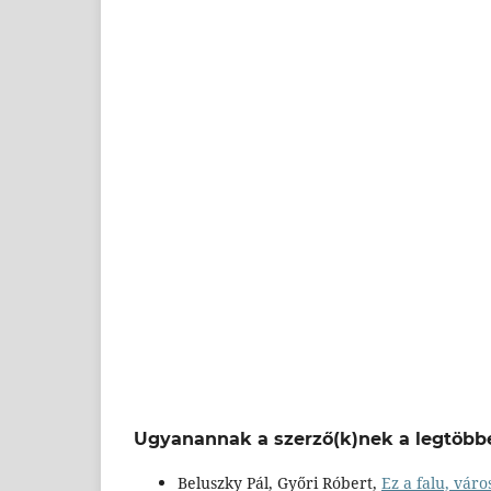
Ugyanannak a szerző(k)nek a legtöbbe
Beluszky Pál, Győri Róbert,
Ez a falu, vár