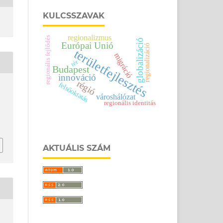
KULCSSZAVAK
regionalizmus
regionális fejlődés
globalizáció
Európai Unió
regionalizáció
területfejlesztés
migráció
tér
Budapest
innováció
régió
felsőoktatás
városhálózat
regionális identitás
AKTUÁLIS SZÁM