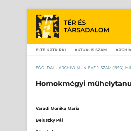
ELTE KRTK RKI
AKTUÁLIS SZÁM
ARCHÍ
FŐOLDAL
/
ARCHÍVUM
/
4. ÉVF. 1. SZÁM (1990):
Homokmégyi műhelytan
Váradi Monika Mária
Beluszky Pál