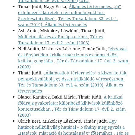
Társadalom: 26. évf. 3. szám (2012)
Timár Judit, Nagy Erika,
Állam és tértermelés: „új”
értelmezési keretek a tértudományokban -
Szerkesztői előszó
,
Tér és Társadalom: 33. évf. 4.
szám (2019): Állam és tértermelés
Ash Amin, Miskolczy Lászlóné, Timár Judit,
Multietnicitás és az Európa-eszme
,
Tér és
Társadalom: 17. évf. 2. szám (2003)
Neil Smith, Miskolczy Lászlóné, Timár Judit,
Jelszavak
és könyörtelen kritika: marxizmus és nemzetközi
kritikai geográfia
,
Tér és Társadalom: 17. évf. 2. szám
(2003)
Timár Judit,
„Államosított tértermelés” a kiszorítottak
perspektívájából egy dzsentrifikálódó városrészben
,
Tér és Társadalom: 33. évf. 4. szám (2019): Állam és
tértermelés
Blanca Ramírez, Bakti Mária, Timár Judit,
A kritikai
földrajz gyakorlata: különböző kihívások különböző
kontextusokban
,
Tér és Társadalom: 17. évf. 2. szám
(2003)
Ulrich Best, Miskolczy Lászlóné, Timár Judit,
Egy
határok nélküli világ határai – Néhány megjegyzés a
„Határok, migráció és hontalanság” főtémához
,
Tér és