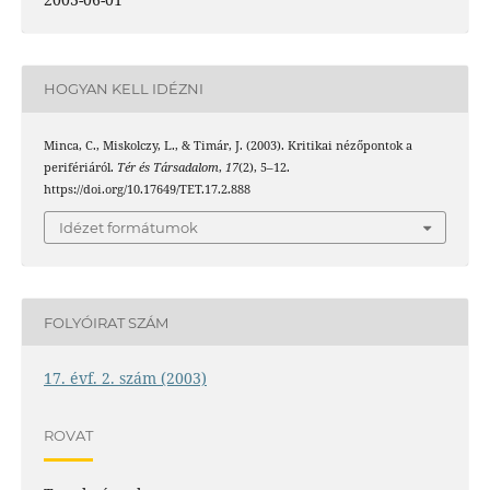
HOGYAN KELL IDÉZNI
Minca, C., Miskolczy, L., & Timár, J. (2003). Kritikai nézőpontok a
perifériáról.
Tér és Társadalom
,
17
(2), 5–12.
https://doi.org/10.17649/TET.17.2.888
Idézet formátumok
FOLYÓIRAT SZÁM
17. évf. 2. szám (2003)
ROVAT