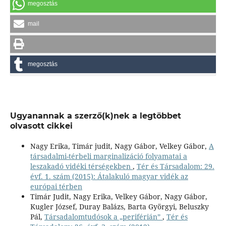
megosztás
mail
megosztás
Ugyanannak a szerző(k)nek a legtöbbet
olvasott cikkei
Nagy Erika, Timár judit, Nagy Gábor, Velkey Gábor,
A
társadalmi-térbeli marginalizáció folyamatai a
leszakadó vidéki térségekben
,
Tér és Társadalom: 29.
évf. 1. szám (2015): Átalakuló magyar vidék az
európai térben
Timár Judit, Nagy Erika, Velkey Gábor, Nagy Gábor,
Kugler József, Duray Balázs, Barta Györgyi, Beluszky
Pál,
Társadalomtudósok a „periférián”
,
Tér és