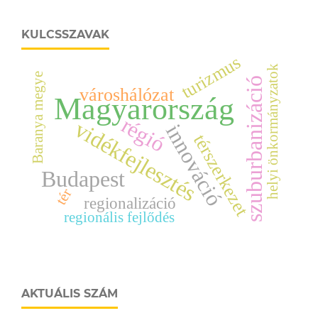
KULCSSZAVAK
turizmus
helyi önkormányzatok
Baranya megye
szuburbanizáció
városhálózat
Magyarország
régió
vidékfejlesztés
innováció
térszerkezet
Budapest
tér
regionalizáció
regionális fejlődés
AKTUÁLIS SZÁM