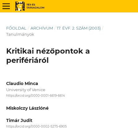
FŐOLDAL
/
ARCHÍVUM
/
17. ÉVF. 2. SZÁM (2003)
/
Tanulmányok
Kritikai nézőpontok a
perifériáról
Claudio Minca
University of Venice
https://orcid.org/0000-0001-6619-6614
Miskolczy Lászlóné
Timár Judit
https://orcid.org/0000-0002-5275-6905