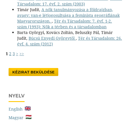
Társadalom: 17. évf. 2. szám (2003)
Timár Judit,
A nők tanulmányozása a földrajzban,
avagy: van-e létjogosultsága a feminista geográfiának
Magyarországon.
,
Tér és Társadalom: 7. évf. 1-2.
szám (1993): Nők a térben és a társadalomban
Barta Györgyi, Kovács Zoltán, Beluszky Pál, Timár
Judit,
Búcsú Enyedi Györgytől
,
Tér és Társadalom: 26.
évf. 4. szám (2012)
1
2
3
>
>>
KÉZIRAT BEKÜLDÉSE
NYELV
English
Magyar