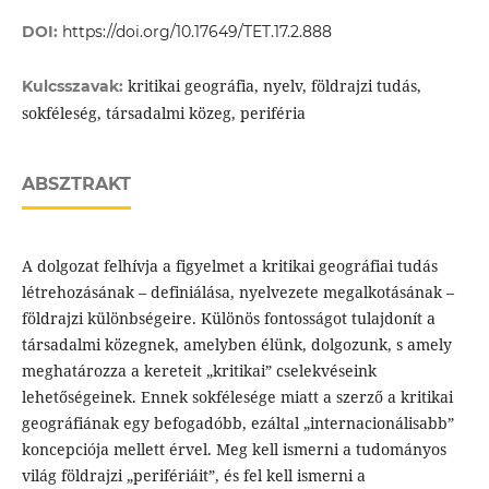
DOI:
https://doi.org/10.17649/TET.17.2.888
kritikai geográfia, nyelv, földrajzi tudás,
Kulcsszavak:
sokféleség, társadalmi közeg, periféria
ABSZTRAKT
A dolgozat felhívja a figyelmet a kritikai geográfiai tudás
létrehozásának – definiálása, nyelvezete megalkotásának –
földrajzi különbségeire. Különös fontosságot tulajdonít a
társadalmi közegnek, amelyben élünk, dolgozunk, s amely
meghatározza a kereteit „kritikai” cselekvéseink
lehetőségeinek. Ennek sokfélesége miatt a szerző a kritikai
geográfiának egy befogadóbb, ezáltal „internacionálisabb”
koncepciója mellett érvel. Meg kell ismerni a tudományos
világ földrajzi „perifériáit”, és fel kell ismerni a