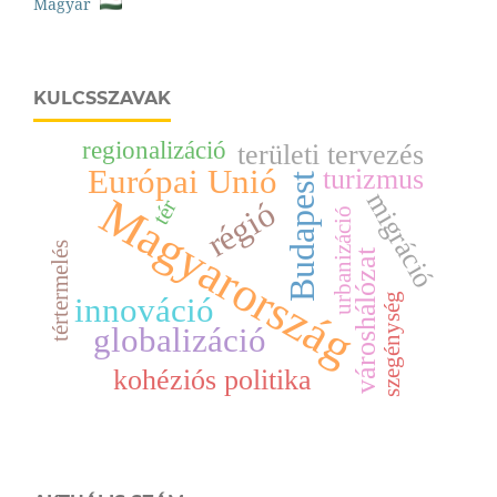
Magyar
KULCSSZAVAK
regionalizáció
területi tervezés
Európai Unió
turizmus
Budapest
migráció
Magyarország
régió
tér
urbanizáció
tértermelés
városhálózat
szegénység
innováció
globalizáció
kohéziós politika