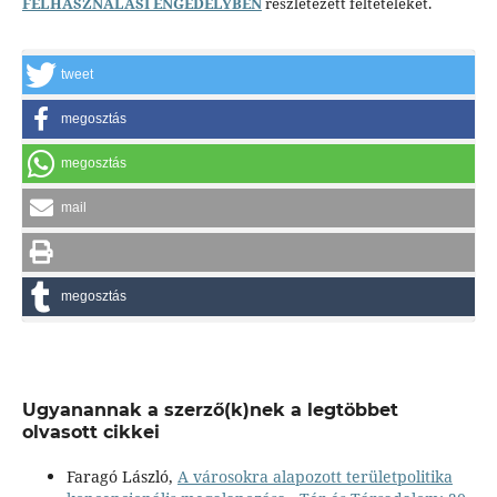
FELHASZNÁLÁSI ENGEDÉLYBEN
részletezett feltételeket.
tweet
megosztás
megosztás
mail
megosztás
Ugyanannak a szerző(k)nek a legtöbbet
olvasott cikkei
Faragó László,
A városokra alapozott területpolitika