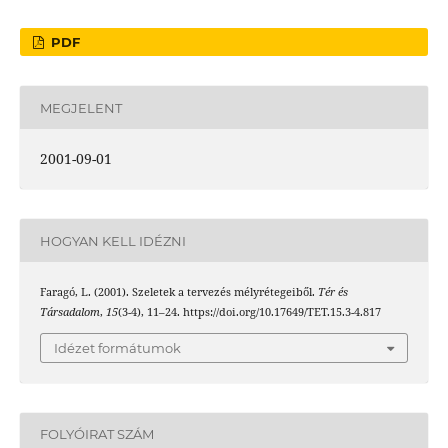
PDF
MEGJELENT
2001-09-01
HOGYAN KELL IDÉZNI
Faragó, L. (2001). Szeletek a tervezés mélyrétegeiből.
Tér és
Társadalom
,
15
(3-4), 11–24. https://doi.org/10.17649/TET.15.3-4.817
Idézet formátumok
FOLYÓIRAT SZÁM