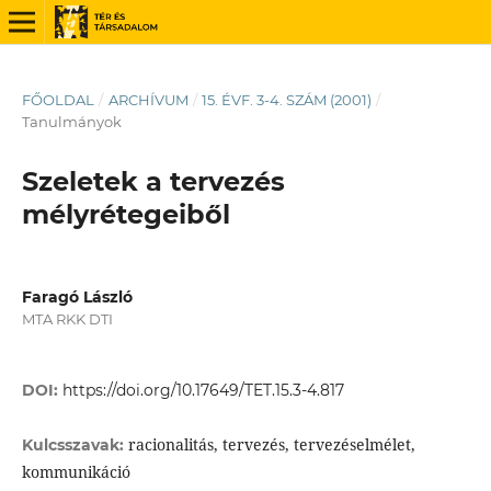
FŐOLDAL
/
ARCHÍVUM
/
15. ÉVF. 3-4. SZÁM (2001)
/
Tanulmányok
Szeletek a tervezés
mélyrétegeiből
Faragó László
MTA RKK DTI
DOI:
https://doi.org/10.17649/TET.15.3-4.817
racionalitás, tervezés, tervezéselmélet,
Kulcsszavak:
kommunikáció