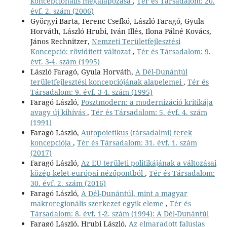
koncepcionális megalapozása
,
Tér és Társadalom: 20.
évf. 2. szám (2006)
Györgyi Barta, Ferenc Csefkó, László Faragó, Gyula
Horváth, László Hrubi, Iván Illés, Ilona Pálné Kovács,
János Rechnitzer,
Nemzeti Területfejlesztési
Koncepció: rövidített változat
,
Tér és Társadalom: 9.
évf. 3-4. szám (1995)
László Faragó, Gyula Horváth,
A Dél-Dunántúl
területfejlesztési koncepciójának alapelemei
,
Tér és
Társadalom: 9. évf. 3-4. szám (1995)
Faragó László,
Posztmodern: a modernizáció kritikája
avagy új kihívás
,
Tér és Társadalom: 5. évf. 4. szám
(1991)
Faragó László,
Autopoietikus (társadalmi) terek
koncepciója
,
Tér és Társadalom: 31. évf. 1. szám
(2017)
Faragó László,
Az EU területi politikájának a változásai
közép-kelet-európai nézőpontból
,
Tér és Társadalom:
30. évf. 2. szám (2016)
Faragó László,
A Dél-Dunántúl, mint a magyar
makroregionális szerkezet egyik eleme
,
Tér és
Társadalom: 8. évf. 1-2. szám (1994): A Dél-Dunántúl
Faragó László, Hrubi László,
Az elmaradott falusias