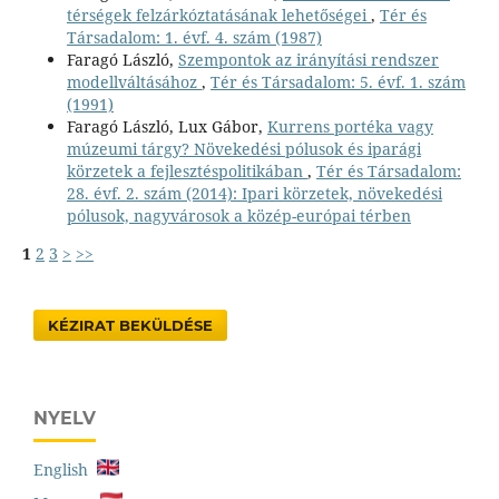
térségek felzárkóztatásának lehetőségei
,
Tér és
Társadalom: 1. évf. 4. szám (1987)
Faragó László,
Szempontok az irányítási rendszer
modellváltásához
,
Tér és Társadalom: 5. évf. 1. szám
(1991)
Faragó László, Lux Gábor,
Kurrens portéka vagy
múzeumi tárgy? Növekedési pólusok és iparági
körzetek a fejlesztéspolitikában
,
Tér és Társadalom:
28. évf. 2. szám (2014): Ipari körzetek, növekedési
pólusok, nagyvárosok a közép-európai térben
1
2
3
>
>>
KÉZIRAT BEKÜLDÉSE
NYELV
English