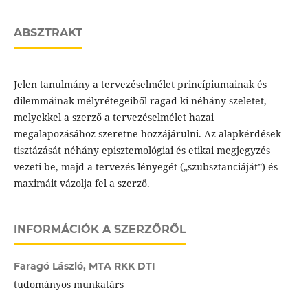
ABSZTRAKT
Jelen tanulmány a tervezéselmélet princípiumainak és
dilemmáinak mélyrétegeiből ragad ki néhány szeletet,
melyekkel a szerző a tervezéselmélet hazai
megalapozásához szeretne hozzájárulni. Az alapkérdések
tisztázását néhány episztemológiai és etikai megjegyzés
vezeti be, majd a tervezés lényegét („szubsztanciáját”) és
maximáit vázolja fel a szerző.
INFORMÁCIÓK A SZERZŐRŐL
Faragó László,
MTA RKK DTI
tudományos munkatárs