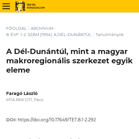
FŐOLDAL
/
ARCHÍVUM
/
8. ÉVF. 1-2. SZÁM (1994): A DÉL-DUNÁNTÚL
/
Tanulmányok
A Dél-Dunántúl, mint a magyar
makroregionális szerkezet egyik
eleme
Faragó László
MTA RKK DTI, Pécs
DOI:
https://doi.org/10.17649/TET.8.1-2.292