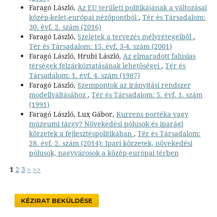
Faragó László,
Az EU területi politikájának a változásai
közép-kelet-európai nézőpontból
,
Tér és Társadalom:
30. évf. 2. szám (2016)
Faragó László,
Szeletek a tervezés mélyrétegeiből
,
Tér és Társadalom: 15. évf. 3-4. szám (2001)
Faragó László, Hrubi László,
Az elmaradott falusias
térségek felzárkóztatásának lehetőségei
,
Tér és
Társadalom: 1. évf. 4. szám (1987)
Faragó László,
Szempontok az irányítási rendszer
modellváltásához
,
Tér és Társadalom: 5. évf. 1. szám
(1991)
Faragó László, Lux Gábor,
Kurrens portéka vagy
múzeumi tárgy? Növekedési pólusok és iparági
körzetek a fejlesztéspolitikában
,
Tér és Társadalom:
28. évf. 2. szám (2014): Ipari körzetek, növekedési
pólusok, nagyvárosok a közép-európai térben
1
2
3
>
>>
KÉZIRAT BEKÜLDÉSE