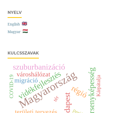
NYELV
English
Magyar
KULCSSZAVAK
szuburbanizáció
versenyképesség
Magyarország
vidékfejlesztés
városhálózat
COVID-19
Kárpátalja
migráció
régió
Budapest
tér
területi tervezés