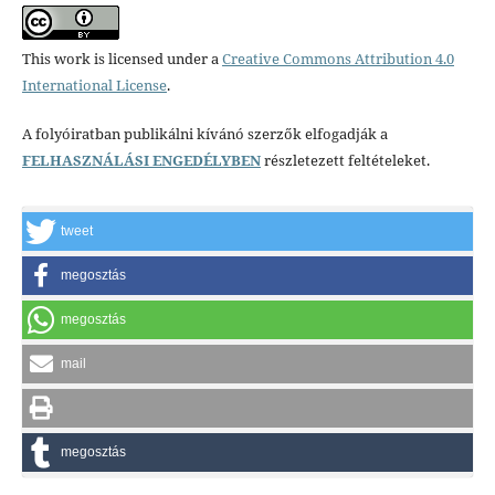
This work is licensed under a
Creative Commons Attribution 4.0
International License
.
A folyóiratban publikálni kívánó szerzők elfogadják a
FELHASZNÁLÁSI ENGEDÉLYBEN
részletezett feltételeket.
tweet
megosztás
megosztás
mail
megosztás