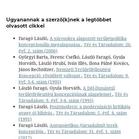
Ugyanannak a szerző(k)nek a legtöbbet
olvasott cikkei
Faragó László,
A városokra alapozott területpolitika
koncepcionális megalapozása
,
Tér és Társadalom: 20.
évf. 2. szám (2006)
Györgyi Barta, Ferenc Csefkó, László Faragó, Gyula
Horváth, László Hrubi, Iván Illés, Ilona Pálné Kovács,
János Rechnitzer,
Nemzeti Területfejlesztési
Koncepció: rövidített változat
,
Tér és Társadalom: 9.
évf. 3-4. szám (1995)
László Faragó, Gyula Horváth,
A Dél-Dunántúl
területfejlesztési koncepciójának alapelemei
,
Tér és
Társadalom: 9. évf. 3-4. szám (1995)
Faragó László,
Posztmodern: a modernizáció kritikája
avagy új kihívás
,
Tér és Társadalom: 5. évf. 4. szám
(1991)
Faragó László,
Autopoietikus (társadalmi) terek
koncepciója
,
Tér és Társadalom: 31. évf. 1. szám
(2017)