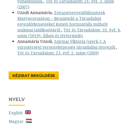
vonatkozásai
,
Tér és Társadalom: 21. évf. 3. szám
(2007)
Uzzoli Annamária,
Egészségegyenlőtlenségek
Magyarországon – Beszámoló a Társadalmi
egyenlőtlenségeket kutató horizontális műhely
szakmai találkozójáról
,
Tér és Társadalom: 33. évf. 4.
szám (2019): Állam és tértermelés
Annamária Uzzoli,
Szirmai Viktória (szerk.): A
várostérségi versenyképesség társadalmi tényezői
,
Tér és Társadalom: 23. évf. 2. szám (2009)
KÉZIRAT BEKÜLDÉSE
NYELV
English
Magyar