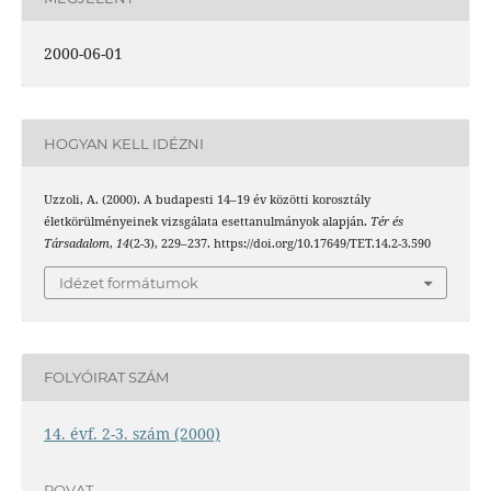
2000-06-01
HOGYAN KELL IDÉZNI
Uzzoli, A. (2000). A budapesti 14–19 év közötti korosztály
életkörülményeinek vizsgálata esettanulmányok alapján.
Tér és
Társadalom
,
14
(2-3), 229–237. https://doi.org/10.17649/TET.14.2-3.590
Idézet formátumok
FOLYÓIRAT SZÁM
14. évf. 2-3. szám (2000)
ROVAT