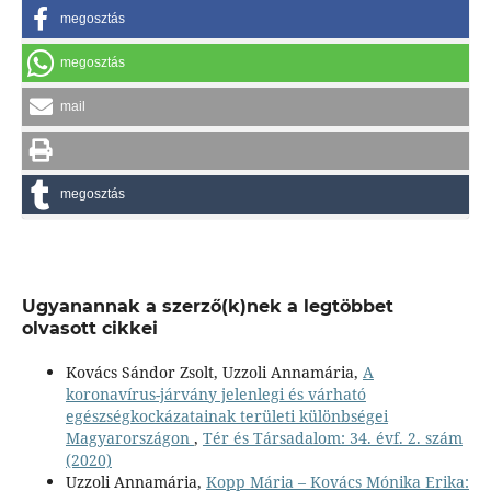
megosztás
megosztás
mail
megosztás
Ugyanannak a szerző(k)nek a legtöbbet
olvasott cikkei
Kovács Sándor Zsolt, Uzzoli Annamária,
A
koronavírus-járvány jelenlegi és várható
egészségkockázatainak területi különbségei
Magyarországon
,
Tér és Társadalom: 34. évf. 2. szám
(2020)
Uzzoli Annamária,
Kopp Mária – Kovács Mónika Erika: