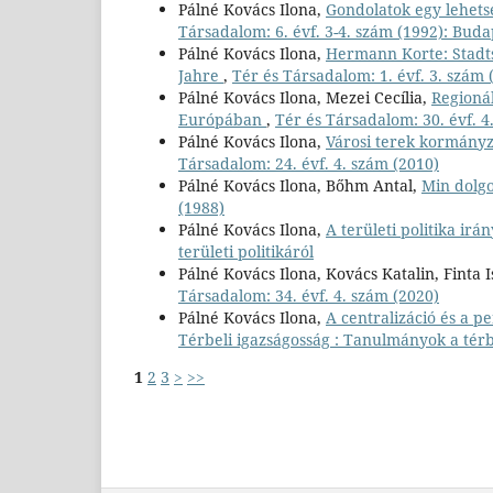
Pálné Kovács Ilona,
Gondolatok egy lehetsé
Társadalom: 6. évf. 3-4. szám (1992): Budap
Pálné Kovács Ilona,
Hermann Korte: Stadt
Jahre
,
Tér és Társadalom: 1. évf. 3. szám 
Pálné Kovács Ilona, Mezei Cecília,
Regionál
Európában
,
Tér és Társadalom: 30. évf. 4
Pálné Kovács Ilona,
Városi terek kormányz
Társadalom: 24. évf. 4. szám (2010)
Pálné Kovács Ilona, Bőhm Antal,
Min dolgo
(1988)
Pálné Kovács Ilona,
A területi politika irá
területi politikáról
Pálné Kovács Ilona, Kovács Katalin, Finta 
Társadalom: 34. évf. 4. szám (2020)
Pálné Kovács Ilona,
A centralizáció és a pe
Térbeli igazságosság : Tanulmányok a térb
1
2
3
>
>>