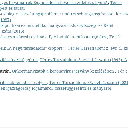
ges folyamatról. Egy periféria főváros születése: Lyon?
,
Tér és
est és társai
soziologie. Forschungsprobleme und Forschungsergebnisse der 70
(1987)
is politikai és területi kormányzási ciklusok Közép- és Kelet-
. szám (2016)
ása és a városi rezsimek. Egy induló kutatás margójára
,
Tér és
zik „A helyi társadalom” csoport?
,
Tér és Társadalom: 2. évf. 1. s
nyítási összefüggései
,
Tér és Társadalom: 6. évf. 1-2. szám (1992): A
István,
Önkormányzatok a koronavírus járvány kezelésében
,
Tér é
rifériák fejlődési esélyei
,
Tér és Társadalom: 35. évf. 4. szám (2021
eli igazságosság fogalmáról, összefüggéseiről és hiányáról