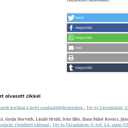
tweet
megosztás
megosztás
mail
megosztás
t olvasott cikkei
ok korlátai a helyi gazdaságfejlesztésben
,
Tér és Társadalom: 3
ó, Gyula Horváth, László Hrubi, Iván Illés, Ilona Pálné Kovács, Ján
cepció: rövidített változat
,
Tér és Társadalom: 9. évf. 3-4. szám (1