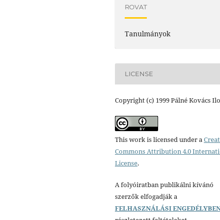
ROVAT
Tanulmányok
LICENSE
Copyright (c) 1999 Pálné Kovács Il
This work is licensed under a
Creat
Commons Attribution 4.0 Internat
License
.
A folyóiratban publikálni kívánó
szerzők elfogadják a
FELHASZNÁLÁSI ENGEDÉLYBE
részletezett feltételeket.