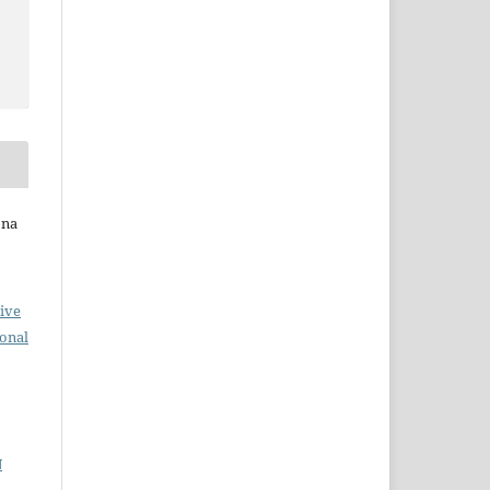
ona
ive
ional
N