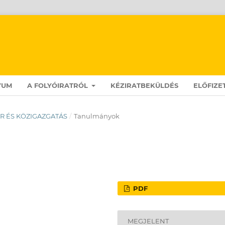
VUM
A FOLYÓIRATRÓL
KÉZIRATBEKÜLDÉS
ELŐFIZE
 TÉR ÉS KÖZIGAZGATÁS
/
Tanulmányok
PDF
MEGJELENT