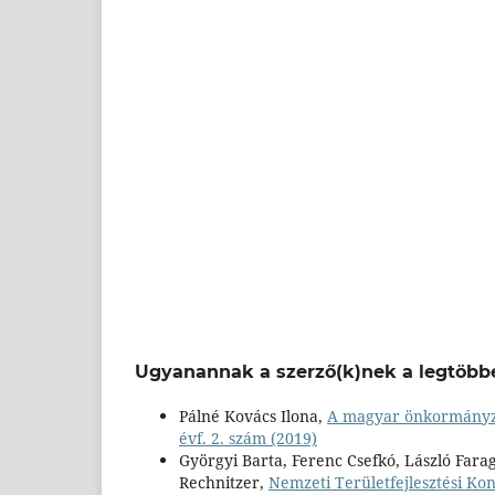
Ugyanannak a szerző(k)nek a legtöbbe
Pálné Kovács Ilona,
A magyar önkormányzat
évf. 2. szám (2019)
Györgyi Barta, Ferenc Csefkó, László Farag
Rechnitzer,
Nemzeti Területfejlesztési Kon