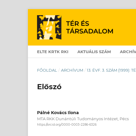
ELTE KRTK RKI
AKTUÁLIS SZÁM
ARCHÍ
FŐOLDAL
/
ARCHÍVUM
/
13. ÉVF. 3. SZÁM (1999):
Előszó
Pálné Kovács Ilona
MTA RKK Dunántúli Tudományos Intézet, Pécs
https://orcid.org/0000-0003-2286-6326