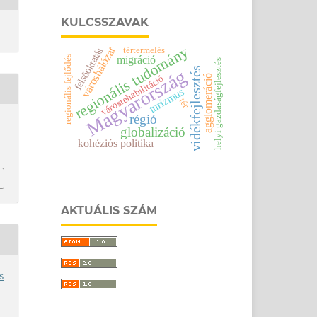
KULCSSZAVAK
regionális tudomány
városhálózat
tértermelés
felsőoktatás
regionális fejlődés
migráció
helyi gazdaságfejlesztés
vidékfejlesztés
Magyarország
városrehabilitáció
agglomeráció
turizmus
tér
régió
globalizáció
kohéziós politika
AKTUÁLIS SZÁM
s