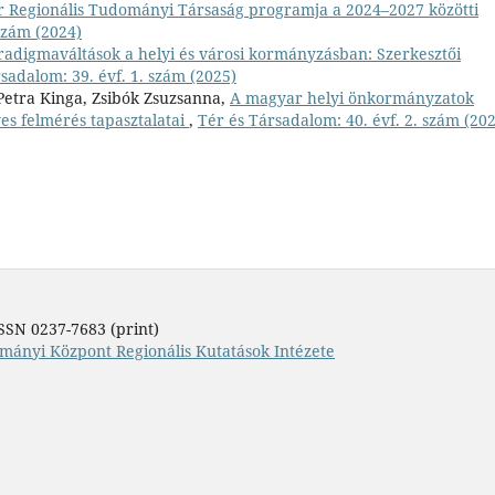
 Regionális Tudományi Társaság programja a 2024–2027 közötti
szám (2024)
radigmaváltások a helyi és városi kormányzásban: Szerkesztői
sadalom: 39. évf. 1. szám (2025)
Petra Kinga, Zsibók Zsuzsanna,
A magyar helyi önkormányzatok
ves felmérés tapasztalatai
,
Tér és Társadalom: 40. évf. 2. szám (20
SSN 0237-7683 (print)
mányi Központ Regionális Kutatások Intézete