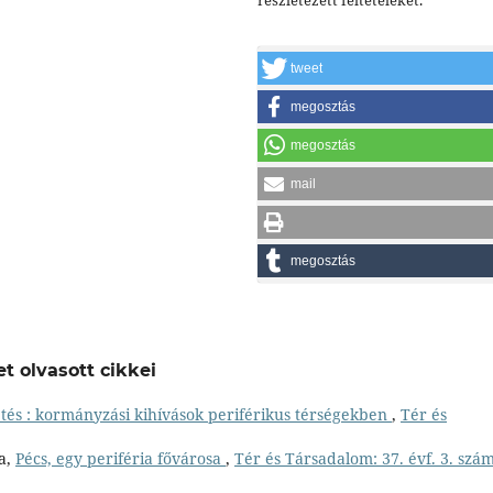
tweet
megosztás
megosztás
mail
megosztás
t olvasott cikkei
tés : kormányzási kihívások periférikus térségekben
,
Tér és
ra,
Pécs, egy periféria fővárosa
,
Tér és Társadalom: 37. évf. 3. szá