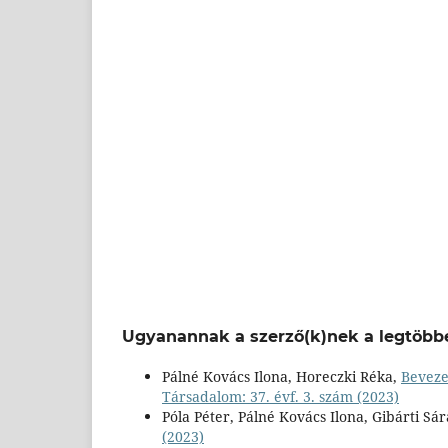
Ugyanannak a szerző(k)nek a legtöbbe
Pálné Kovács Ilona, Horeczki Réka,
Beveze
Társadalom: 37. évf. 3. szám (2023)
Póla Péter, Pálné Kovács Ilona, Gibárti Sá
(2023)