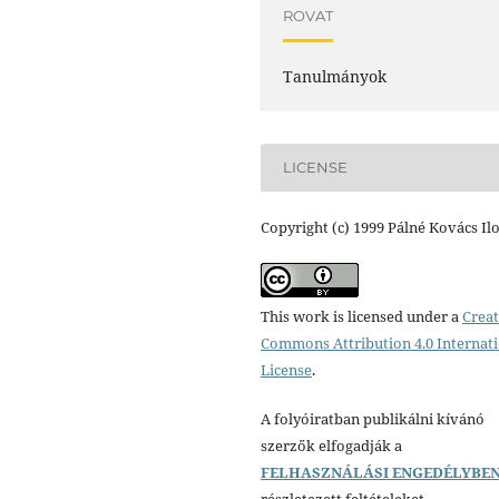
ROVAT
Tanulmányok
LICENSE
Copyright (c) 1999 Pálné Kovács Il
This work is licensed under a
Creat
Commons Attribution 4.0 Internat
License
.
A folyóiratban publikálni kívánó
szerzők elfogadják a
FELHASZNÁLÁSI ENGEDÉLYBE
részletezett feltételeket.