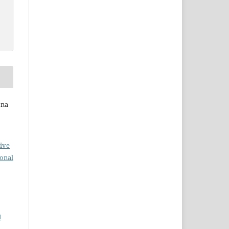
ona
ive
ional
N