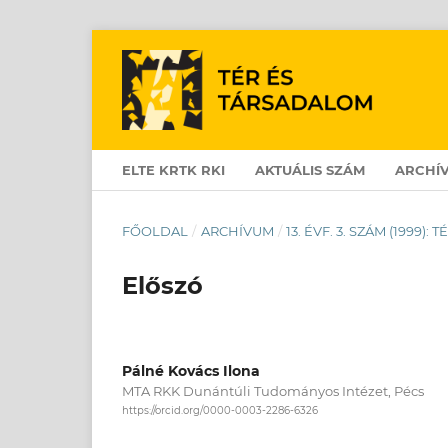
ELTE KRTK RKI
AKTUÁLIS SZÁM
ARCHÍ
FŐOLDAL
/
ARCHÍVUM
/
13. ÉVF. 3. SZÁM (1999):
Előszó
Pálné Kovács Ilona
MTA RKK Dunántúli Tudományos Intézet, Pécs
https://orcid.org/0000-0003-2286-6326