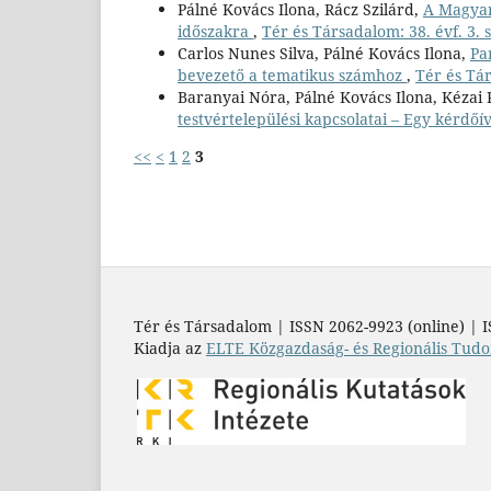
Pálné Kovács Ilona, Rácz Szilárd,
A Magyar
időszakra
,
Tér és Társadalom: 38. évf. 3. 
Carlos Nunes Silva, Pálné Kovács Ilona,
Pa
bevezető a tematikus számhoz
,
Tér és Tár
Baranyai Nóra, Pálné Kovács Ilona, Kézai 
testvértelepülési kapcsolatai – Egy kérdőí
<<
<
1
2
3
Tér és Társadalom | ISSN 2062-9923 (online) | I
Kiadja az
ELTE Közgazdaság- és Regionális Tudo