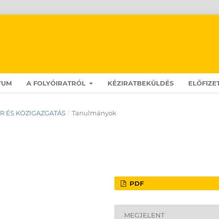
VUM
A FOLYÓIRATRÓL
KÉZIRATBEKÜLDÉS
ELŐFIZE
 TÉR ÉS KÖZIGAZGATÁS
/
Tanulmányok
PDF
MEGJELENT