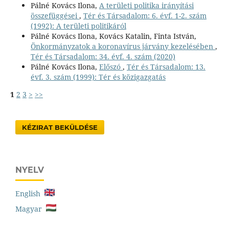
Pálné Kovács Ilona,
A területi politika irányítási
összefüggései
,
Tér és Társadalom: 6. évf. 1-2. szám
(1992): A területi politikáról
Pálné Kovács Ilona, Kovács Katalin, Finta István,
Önkormányzatok a koronavírus járvány kezelésében
,
Tér és Társadalom: 34. évf. 4. szám (2020)
Pálné Kovács Ilona,
Előszó
,
Tér és Társadalom: 13.
évf. 3. szám (1999): Tér és közigazgatás
1
2
3
>
>>
KÉZIRAT BEKÜLDÉSE
NYELV
English
Magyar