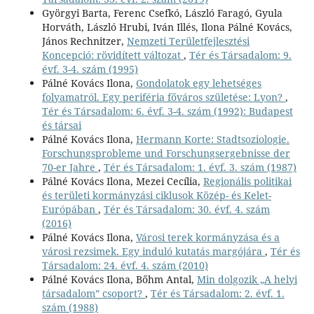
Györgyi Barta, Ferenc Csefkó, László Faragó, Gyula
Horváth, László Hrubi, Iván Illés, Ilona Pálné Kovács,
János Rechnitzer,
Nemzeti Területfejlesztési
Koncepció: rövidített változat
,
Tér és Társadalom: 9.
évf. 3-4. szám (1995)
Pálné Kovács Ilona,
Gondolatok egy lehetséges
folyamatról. Egy periféria főváros születése: Lyon?
,
Tér és Társadalom: 6. évf. 3-4. szám (1992): Budapest
és társai
Pálné Kovács Ilona,
Hermann Korte: Stadtsoziologie.
Forschungsprobleme und Forschungsergebnisse der
70-er Jahre
,
Tér és Társadalom: 1. évf. 3. szám (1987)
Pálné Kovács Ilona, Mezei Cecília,
Regionális politikai
és területi kormányzási ciklusok Közép- és Kelet-
Európában
,
Tér és Társadalom: 30. évf. 4. szám
(2016)
Pálné Kovács Ilona,
Városi terek kormányzása és a
városi rezsimek. Egy induló kutatás margójára
,
Tér és
Társadalom: 24. évf. 4. szám (2010)
Pálné Kovács Ilona, Bőhm Antal,
Min dolgozik „A helyi
társadalom” csoport?
,
Tér és Társadalom: 2. évf. 1.
szám (1988)