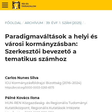
FŐOLDAL
/
ARCHÍVUM
/
39. ÉVF. 1. SZÁM (2025)
/
.
Paradigmaváltások a helyi és
városi kormányzásban:
Szerkesztői bevezető a
tematikus számhoz
Carlos Nunes Silva
IGU Kormányzásföldrajzi Bizottság (2016–2024)
https://orcid.org/0000-0003-0265-6575
Pálné Kovács Ilona
HUN-REN Közgazdaság- és Regionális Tudományi
Kutatóközpont, Regionális Kutatások Intézete