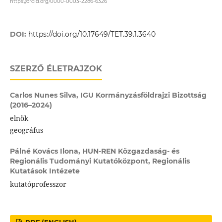
https://orcid.org/0000-0003-2286-6326
DOI:
https://doi.org/10.17649/TET.39.1.3640
SZERZŐ ÉLETRAJZOK
Carlos Nunes Silva,
IGU Kormányzásföldrajzi Bizottság
(2016–2024)
elnök
geográfus
Pálné Kovács Ilona,
HUN-REN Közgazdaság- és
Regionális Tudományi Kutatóközpont, Regionális
Kutatások Intézete
kutatóprofesszor
PDF (ENGLISH)