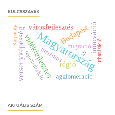
KULCSSZAVAK
innováció
városfejlesztés
Budapest
Kárpátalja
versenyképesség
Magyarország
vidékfejlesztés
urbanizáció
migráció
turizmus
regionalizáció
tér
régió
agglomeráció
AKTUÁLIS SZÁM