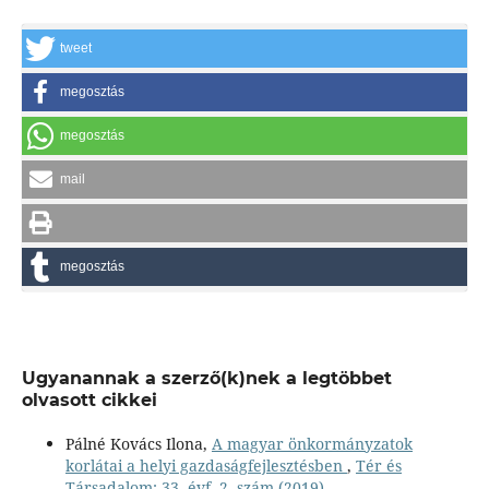
tweet
megosztás
megosztás
mail
megosztás
Ugyanannak a szerző(k)nek a legtöbbet
olvasott cikkei
Pálné Kovács Ilona,
A magyar önkormányzatok
korlátai a helyi gazdaságfejlesztésben
,
Tér és
Társadalom: 33. évf. 2. szám (2019)