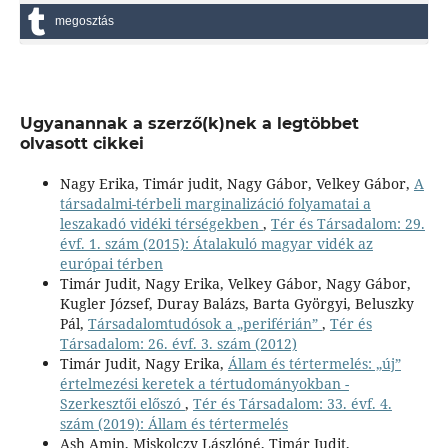
megosztás
Ugyanannak a szerző(k)nek a legtöbbet
olvasott cikkei
Nagy Erika, Timár judit, Nagy Gábor, Velkey Gábor,
A
társadalmi-térbeli marginalizáció folyamatai a
leszakadó vidéki térségekben
,
Tér és Társadalom: 29.
évf. 1. szám (2015): Átalakuló magyar vidék az
európai térben
Timár Judit, Nagy Erika, Velkey Gábor, Nagy Gábor,
Kugler József, Duray Balázs, Barta Györgyi, Beluszky
Pál,
Társadalomtudósok a „periférián”
,
Tér és
Társadalom: 26. évf. 3. szám (2012)
Timár Judit, Nagy Erika,
Állam és tértermelés: „új”
értelmezési keretek a tértudományokban -
Szerkesztői előszó
,
Tér és Társadalom: 33. évf. 4.
szám (2019): Állam és tértermelés
Ash Amin, Miskolczy Lászlóné, Timár Judit,