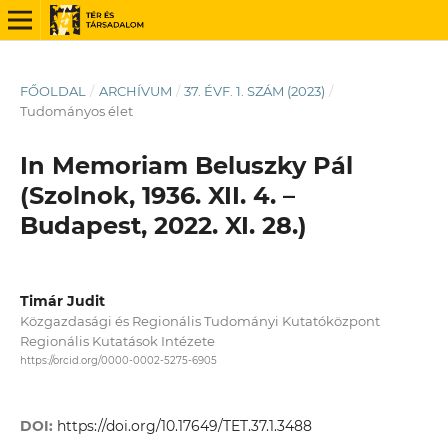
FŐOLDAL
/
ARCHÍVUM
/
37. ÉVF. 1. SZÁM (2023)
/
Tudományos élet
In Memoriam Beluszky Pál
(Szolnok, 1936. XII. 4. –
Budapest, 2022. XI. 28.)
Timár Judit
Közgazdasági és Regionális Tudományi Kutatóközpont
Regionális Kutatások Intézete
https://orcid.org/0000-0002-5275-6905
DOI:
https://doi.org/10.17649/TET.37.1.3488