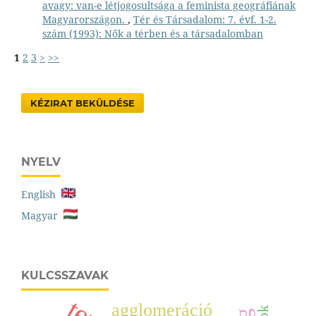
avagy: van-e létjogosultsága a feminista geográfiának
Magyarországon.
,
Tér és Társadalom: 7. évf. 1-2.
szám (1993): Nők a térben és a társadalomban
1
2
3
>
>>
KÉZIRAT BEKÜLDÉSE
NYELV
English
Magyar
KULCSSZAVAK
agglomeráció