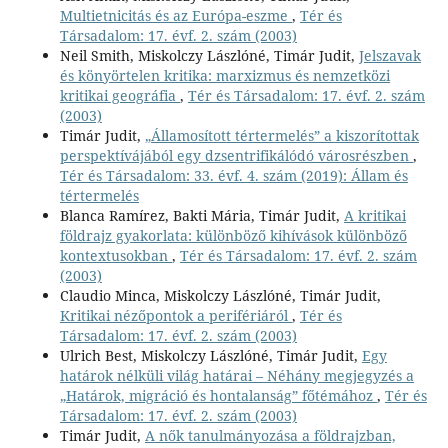
Multietnicitás és az Európa-eszme
,
Tér és
Társadalom: 17. évf. 2. szám (2003)
Neil Smith, Miskolczy Lászlóné, Timár Judit,
Jelszavak
és könyörtelen kritika: marxizmus és nemzetközi
kritikai geográfia
,
Tér és Társadalom: 17. évf. 2. szám
(2003)
Timár Judit,
„Államosított tértermelés” a kiszorítottak
perspektívájából egy dzsentrifikálódó városrészben
,
Tér és Társadalom: 33. évf. 4. szám (2019): Állam és
tértermelés
Blanca Ramírez, Bakti Mária, Timár Judit,
A kritikai
földrajz gyakorlata: különböző kihívások különböző
kontextusokban
,
Tér és Társadalom: 17. évf. 2. szám
(2003)
Claudio Minca, Miskolczy Lászlóné, Timár Judit,
Kritikai nézőpontok a perifériáról
,
Tér és
Társadalom: 17. évf. 2. szám (2003)
Ulrich Best, Miskolczy Lászlóné, Timár Judit,
Egy
határok nélküli világ határai – Néhány megjegyzés a
„Határok, migráció és hontalanság” főtémához
,
Tér és
Társadalom: 17. évf. 2. szám (2003)
Timár Judit,
A nők tanulmányozása a földrajzban,