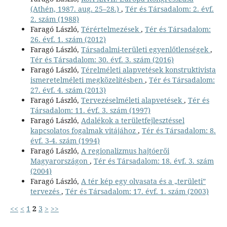
(Athén, 1987. aug. 25–28.)
,
Tér és Társadalom: 2. évf.
2. szám (1988)
Faragó László,
Térértelmezések
,
Tér és Társadalom:
26. évf. 1. szám (2012)
Faragó László,
Társadalmi-területi egyenlőtlenségek
,
Tér és Társadalom: 30. évf. 3. szám (2016)
Faragó László,
Térelméleti alapvetések konstruktivista
ismeretelméleti megközelítésben
,
Tér és Társadalom:
27. évf. 4. szám (2013)
Faragó László,
Tervezéselméleti alapvetések
,
Tér és
Társadalom: 11. évf. 3. szám (1997)
Faragó László,
Adalékok a területfejlesztéssel
kapcsolatos fogalmak vitájához
,
Tér és Társadalom: 8.
évf. 3-4. szám (1994)
Faragó László,
A regionalizmus hajtóerői
Magyarországon
,
Tér és Társadalom: 18. évf. 3. szám
(2004)
Faragó László,
A tér kép egy olvasata és a „területi”
tervezés
,
Tér és Társadalom: 17. évf. 1. szám (2003)
<<
<
1
2
3
>
>>