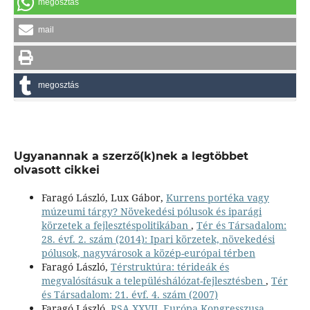
megosztás
mail
megosztás
Ugyanannak a szerző(k)nek a legtöbbet
olvasott cikkei
Faragó László, Lux Gábor,
Kurrens portéka vagy
múzeumi tárgy? Növekedési pólusok és iparági
körzetek a fejlesztéspolitikában
,
Tér és Társadalom:
28. évf. 2. szám (2014): Ipari körzetek, növekedési
pólusok, nagyvárosok a közép-európai térben
Faragó László,
Térstruktúra: térideák és
megvalósításuk a településhálózat-fejlesztésben
,
Tér
és Társadalom: 21. évf. 4. szám (2007)
Faragó László,
RSA XXVII. Európa Kongresszusa