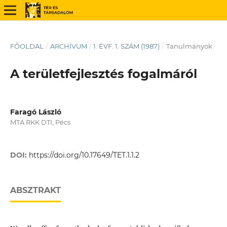
FŐOLDAL
/
ARCHÍVUM
/
1. ÉVF. 1. SZÁM (1987)
/
Tanulmányok
A területfejlesztés fogalmáról
Faragó László
MTA RKK DTI, Pécs
DOI:
https://doi.org/10.17649/TET.1.1.2
ABSZTRAKT