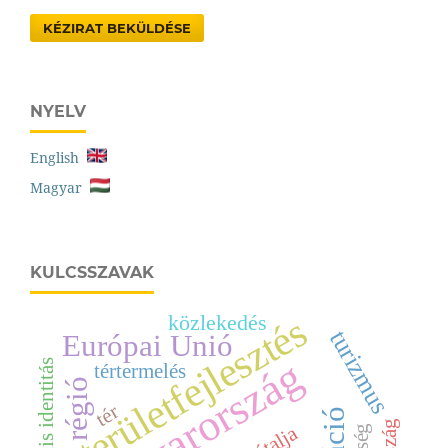
KÉZIRAT BEKÜLDÉSE
NYELV
English
Magyar
KULCSSZAVAK
területfejlesztés
közlekedés
turizmus
Európai Unió
Magyarország
regionális identitás
tértermelés
régió
tér