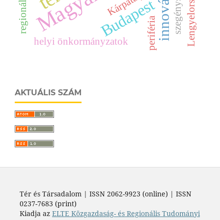
innováció
Lengyelország
Kárpátalja
szegénység
Budapest
periféria
helyi önkormányzatok
AKTUÁLIS SZÁM
Tér és Társadalom | ISSN 2062-9923 (online) | ISSN
0237-7683 (print)
Kiadja az
ELTE Közgazdaság- és Regionális Tudományi