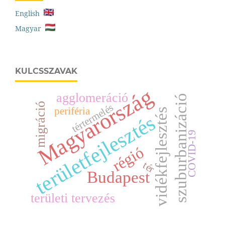
English
Magyar
KULCSSZAVAK
Magyarország
agglomeráció
szuburbanizáció
migráció
tértermelés
periféria
vidékfejlesztés
területfejlesztés
COVID-19
régió
tér
Budapest
területi tervezés