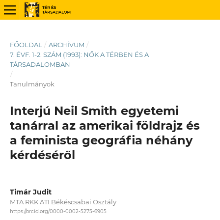
FŐOLDAL
/
ARCHÍVUM
/
7. ÉVF. 1-2. SZÁM (1993): NŐK A TÉRBEN ÉS A
TÁRSADALOMBAN
/
Tanulmányok
Interjú Neil Smith egyetemi
tanárral az amerikai földrajz és
a feminista geográfia néhány
kérdéséről
Timár Judit
MTA RKK ATI Békéscsabai Osztály
https://orcid.org/0000-0002-5275-6905