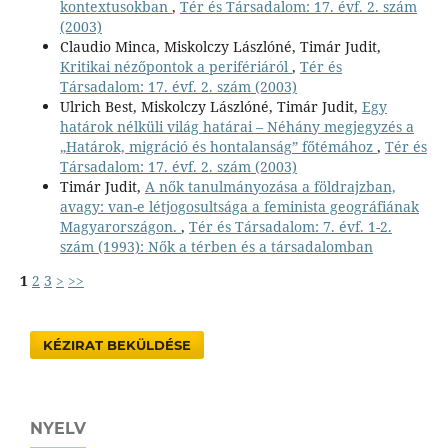
kontextusokban
,
Tér és Társadalom: 17. évf. 2. szám
(2003)
Claudio Minca, Miskolczy Lászlóné, Timár Judit,
Kritikai nézőpontok a perifériáról
,
Tér és
Társadalom: 17. évf. 2. szám (2003)
Ulrich Best, Miskolczy Lászlóné, Timár Judit,
Egy
határok nélküli világ határai – Néhány megjegyzés a
„Határok, migráció és hontalanság” főtémához
,
Tér és
Társadalom: 17. évf. 2. szám (2003)
Timár Judit,
A nők tanulmányozása a földrajzban,
avagy: van-e létjogosultsága a feminista geográfiának
Magyarországon.
,
Tér és Társadalom: 7. évf. 1-2.
szám (1993): Nők a térben és a társadalomban
1
2
3
>
>>
KÉZIRAT BEKÜLDÉSE
NYELV