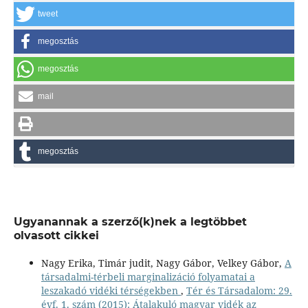
tweet
megosztás
megosztás
mail
megosztás
Ugyanannak a szerző(k)nek a legtöbbet
olvasott cikkei
Nagy Erika, Timár judit, Nagy Gábor, Velkey Gábor,
A
társadalmi-térbeli marginalizáció folyamatai a
leszakadó vidéki térségekben
,
Tér és Társadalom: 29.
évf. 1. szám (2015): Átalakuló magyar vidék az