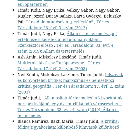
európai térben
Timár Judit, Nagy Erika, Velkey Gábor, Nagy Gábor,
Kugler József, Duray Balázs, Barta Györgyi, Beluszky
Pál,
Társadalomtudósok a „periférián”
,
Tér és
Társadalom: 26. évf. 3. szám (2012)
Timár Judit, Nagy Erika,
Állam és tértermelés: „új”
értelmezési keretek a tértudományokban -
Szerkesztői előszó
,
Tér és Társadalom: 33. évf. 4.
szám (2019): Állam és tértermelés
Ash Amin, Miskolczy Lászlóné, Timár Judit,
Multietnicitás és az Európa-eszme
,
Tér és
Társadalom: 17. évf. 2. szám (2003)
Neil Smith, Miskolczy Lászlóné, Timár Judit,
Jelszavak
és könyörtelen kritika: marxizmus és nemzetközi
kritikai geográfia
,
Tér és Társadalom: 17. évf. 2. szám
(2003)
Timár Judit,
„Államosított tértermelés” a kiszorítottak
perspektívájából egy dzsentrifikálódó városrészben
,
Tér és Társadalom: 33. évf. 4. szám (2019): Állam és
tértermelés
Blanca Ramírez, Bakti Mária, Timár Judit,
A kritikai
földrajz gyakorlata: különböző kihívások különböző