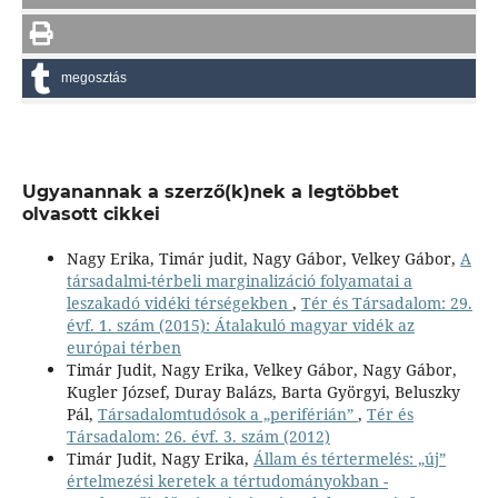
megosztás
Ugyanannak a szerző(k)nek a legtöbbet
olvasott cikkei
Nagy Erika, Timár judit, Nagy Gábor, Velkey Gábor,
A
társadalmi-térbeli marginalizáció folyamatai a
leszakadó vidéki térségekben
,
Tér és Társadalom: 29.
évf. 1. szám (2015): Átalakuló magyar vidék az
európai térben
Timár Judit, Nagy Erika, Velkey Gábor, Nagy Gábor,
Kugler József, Duray Balázs, Barta Györgyi, Beluszky
Pál,
Társadalomtudósok a „periférián”
,
Tér és
Társadalom: 26. évf. 3. szám (2012)
Timár Judit, Nagy Erika,
Állam és tértermelés: „új”
értelmezési keretek a tértudományokban -