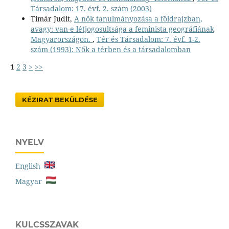
Társadalom: 17. évf. 2. szám (2003)
Timár Judit,
A nők tanulmányozása a földrajzban,
avagy: van-e létjogosultsága a feminista geográfiának
Magyarországon.
,
Tér és Társadalom: 7. évf. 1-2.
szám (1993): Nők a térben és a társadalomban
1
2
3
>
>>
KÉZIRAT BEKÜLDÉSE
NYELV
English
Magyar
KULCSSZAVAK