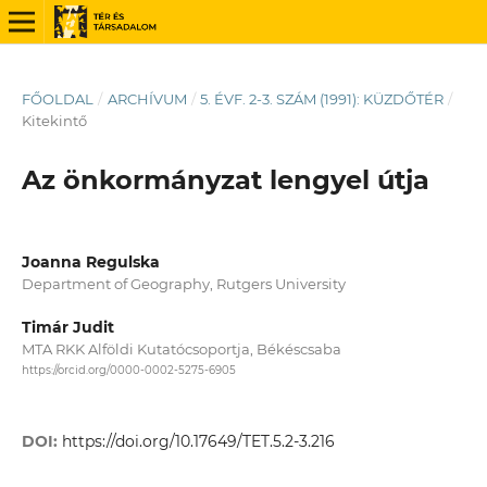
FŐOLDAL
/
ARCHÍVUM
/
5. ÉVF. 2-3. SZÁM (1991): KÜZDŐTÉR
/
Kitekintő
Az önkormányzat lengyel útja
Joanna Regulska
Department of Geography, Rutgers University
Timár Judit
MTA RKK Alföldi Kutatócsoportja, Békéscsaba
https://orcid.org/0000-0002-5275-6905
DOI:
https://doi.org/10.17649/TET.5.2-3.216