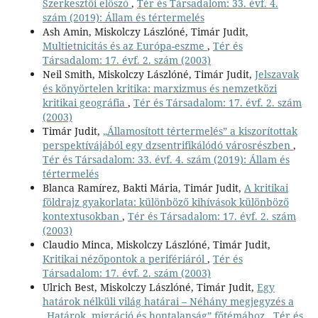
Szerkesztői előszó
,
Tér és Társadalom: 33. évf. 4.
szám (2019): Állam és tértermelés
Ash Amin, Miskolczy Lászlóné, Timár Judit,
Multietnicitás és az Európa-eszme
,
Tér és
Társadalom: 17. évf. 2. szám (2003)
Neil Smith, Miskolczy Lászlóné, Timár Judit,
Jelszavak
és könyörtelen kritika: marxizmus és nemzetközi
kritikai geográfia
,
Tér és Társadalom: 17. évf. 2. szám
(2003)
Timár Judit,
„Államosított tértermelés” a kiszorítottak
perspektívájából egy dzsentrifikálódó városrészben
,
Tér és Társadalom: 33. évf. 4. szám (2019): Állam és
tértermelés
Blanca Ramírez, Bakti Mária, Timár Judit,
A kritikai
földrajz gyakorlata: különböző kihívások különböző
kontextusokban
,
Tér és Társadalom: 17. évf. 2. szám
(2003)
Claudio Minca, Miskolczy Lászlóné, Timár Judit,
Kritikai nézőpontok a perifériáról
,
Tér és
Társadalom: 17. évf. 2. szám (2003)
Ulrich Best, Miskolczy Lászlóné, Timár Judit,
Egy
határok nélküli világ határai – Néhány megjegyzés a
„Határok, migráció és hontalanság” főtémához
,
Tér és