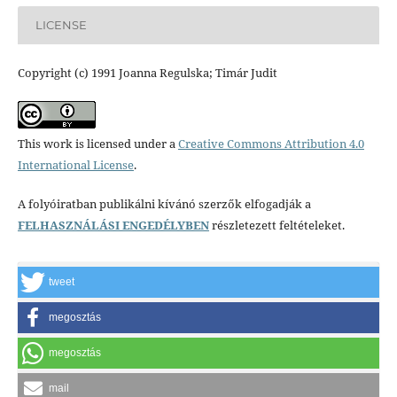
LICENSE
Copyright (c) 1991 Joanna Regulska; Timár Judit
This work is licensed under a
Creative Commons Attribution 4.0
International License
.
A folyóiratban publikálni kívánó szerzők elfogadják a
FELHASZNÁLÁSI ENGEDÉLYBEN
részletezett feltételeket.
tweet
megosztás
megosztás
mail