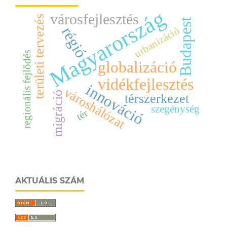
Magyarország
városfejlesztés
területi tervezés
Budapest
régió
urbanizáció
regionális fejlődés
globalizáció
vidékfejlesztés
innováció
városhálózat
migráció
térszerkezet
szegénység
tér
AKTUÁLIS SZÁM