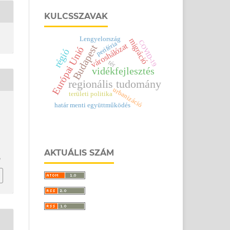
KULCSSZAVAK
Lengyelország
migráció
COVID-19
periféria
városhálózat
Budapest
Európai Unió
régió
tér
vidékfejlesztés
regionális tudomány
urbanizáció
területi politika
határ menti együttműködés
AKTUÁLIS SZÁM
4