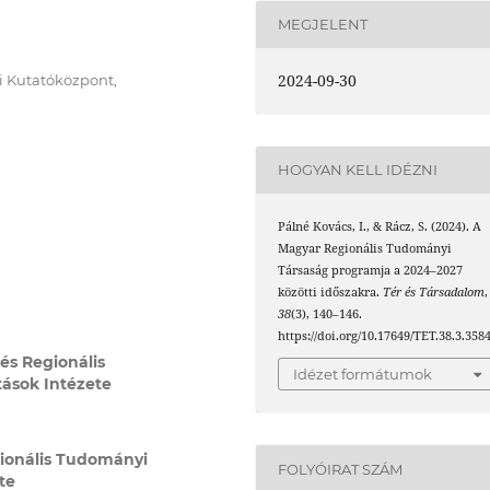
MEGJELENT
2024-09-30
 Kutatóközpont,
HOGYAN KELL IDÉZNI
Pálné Kovács, I., & Rácz, S. (2024). A
Magyar Regionális Tudományi
Társaság programja a 2024–2027
közötti időszakra.
Tér és Társadalom
,
38
(3), 140–146.
https://doi.org/10.17649/TET.38.3.358
s Regionális
Idézet formátumok
ások Intézete
ionális Tudományi
FOLYÓIRAT SZÁM
te