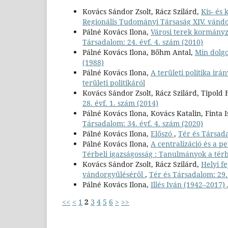
Kovács Sándor Zsolt, Rácz Szilárd,
Kis- és
Regionális Tudományi Társaság XIV. vánd
Pálné Kovács Ilona,
Városi terek kormányz
Társadalom: 24. évf. 4. szám (2010)
Pálné Kovács Ilona, Bőhm Antal,
Min dolgo
(1988)
Pálné Kovács Ilona,
A területi politika irá
területi politikáról
Kovács Sándor Zsolt, Rácz Szilárd, Tipold
28. évf. 1. szám (2014)
Pálné Kovács Ilona, Kovács Katalin, Finta 
Társadalom: 34. évf. 4. szám (2020)
Pálné Kovács Ilona,
Előszó
,
Tér és Társada
Pálné Kovács Ilona,
A centralizáció és a pe
Térbeli igazságosság : Tanulmányok a térb
Kovács Sándor Zsolt, Rácz Szilárd,
Helyi f
vándorgyűléséről
,
Tér és Társadalom: 29. 
Pálné Kovács Ilona,
Illés Iván (1942–2017)
<<
<
1
2
3
4
5
6
>
>>