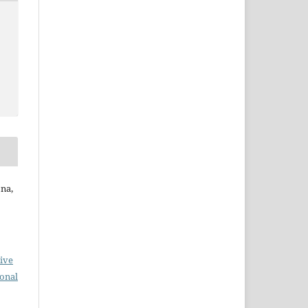
ona,
ive
ional