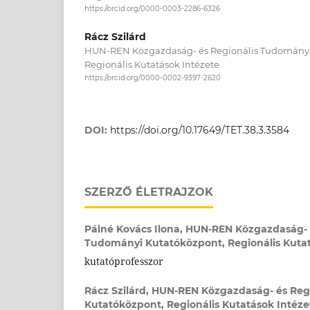
https://orcid.org/0000-0003-2286-6326
Rácz Szilárd
HUN-REN Közgazdaság- és Regionális Tudományi
Regionális Kutatások Intézete
https://orcid.org/0000-0002-9397-2620
DOI:
https://doi.org/10.17649/TET.38.3.3584
SZERZŐ ÉLETRAJZOK
Pálné Kovács Ilona,
HUN-REN Közgazdaság- é
Tudományi Kutatóközpont, Regionális Kutat
kutatóprofesszor
Rácz Szilárd,
HUN-REN Közgazdaság- és Reg
Kutatóközpont, Regionális Kutatások Intéze