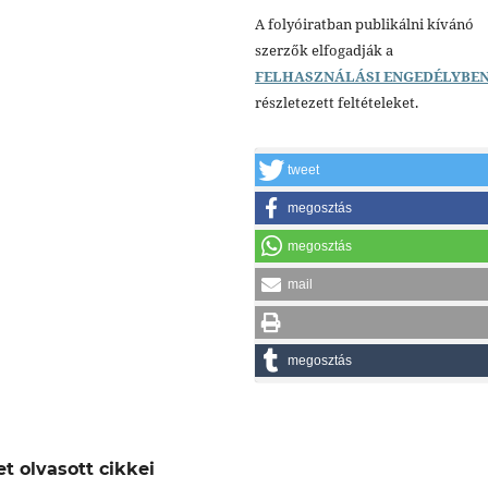
A folyóiratban publikálni kívánó
szerzők elfogadják a
FELHASZNÁLÁSI ENGEDÉLYBE
részletezett feltételeket.
tweet
megosztás
megosztás
mail
megosztás
t olvasott cikkei