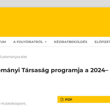
VUM
A FOLYÓIRATRÓL
KÉZIRATBEKÜLDÉS
ELŐFIZE
Tudományos élet
ományi Társaság programja a 2024–
PDF
 Kutatóközpont,