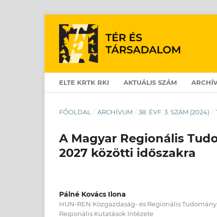
ELTE KRTK RKI
AKTUÁLIS SZÁM
ARCHÍ
FŐOLDAL
/
ARCHÍVUM
/
38. ÉVF. 3. SZÁM (2024)
/
A Magyar Regionális Tud
2027 közötti időszakra
Pálné Kovács Ilona
HUN-REN Közgazdaság- és Regionális Tudományi
Regionális Kutatások Intézete