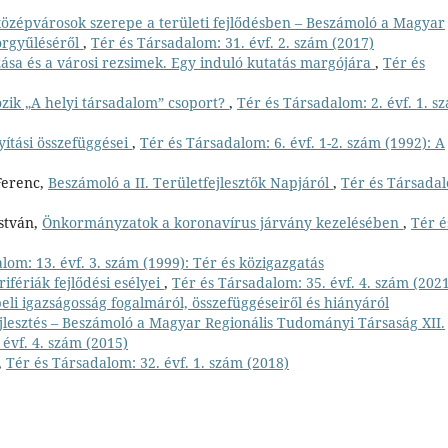
 középvárosok szerepe a területi fejlődésben – Beszámoló a Magyar
orgyűléséről
,
Tér és Társadalom: 31. évf. 2. szám (2017)
ása és a városi rezsimek. Egy induló kutatás margójára
,
Tér és
zik „A helyi társadalom” csoport?
,
Tér és Társadalom: 2. évf. 1. s
nyítási összefüggései
,
Tér és Társadalom: 6. évf. 1-2. szám (1992): A
 Ferenc,
Beszámoló a II. Területfejlesztők Napjáról
,
Tér és Társada
István,
Önkormányzatok a koronavírus járvány kezelésében
,
Tér é
lom: 13. évf. 3. szám (1999): Tér és közigazgatás
rifériák fejlődési esélyei
,
Tér és Társadalom: 35. évf. 4. szám (2021
eli igazságosság fogalmáról, összefüggéseiről és hiányáról
ejlesztés – Beszámoló a Magyar Regionális Tudományi Társaság XII.
évf. 4. szám (2015)
,
Tér és Társadalom: 32. évf. 1. szám (2018)