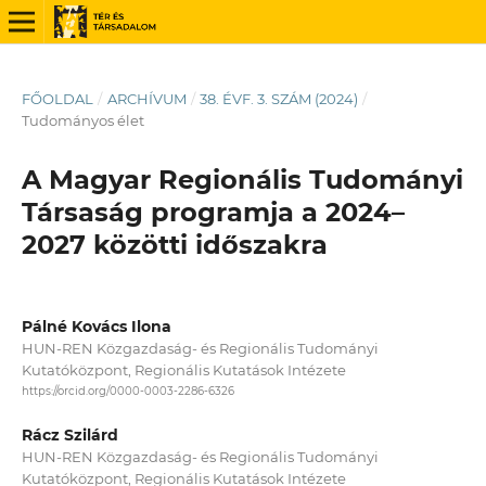
FŐOLDAL
/
ARCHÍVUM
/
38. ÉVF. 3. SZÁM (2024)
/
Tudományos élet
A Magyar Regionális Tudományi
Társaság programja a 2024–
2027 közötti időszakra
Pálné Kovács Ilona
HUN-REN Közgazdaság- és Regionális Tudományi
Kutatóközpont, Regionális Kutatások Intézete
https://orcid.org/0000-0003-2286-6326
Rácz Szilárd
HUN-REN Közgazdaság- és Regionális Tudományi
Kutatóközpont, Regionális Kutatások Intézete