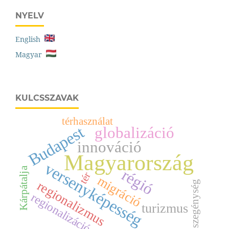
NYELV
English
Magyar
KULCSSZAVAK
térhasználat
Budapest
globalizáció
innováció
Magyarország
versenyképesség
Kárpátalja
régió
tér
migráció
regionalizmus
szegénység
regionalizáció
turizmus