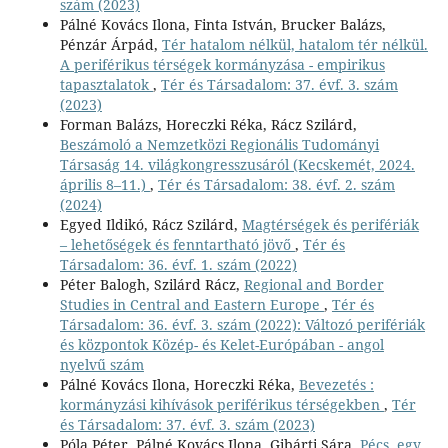
szám (2023)
Pálné Kovács Ilona, Finta István, Brucker Balázs,
Pénzár Árpád,
Tér hatalom nélkül, hatalom tér nélkül.
A periférikus térségek kormányzása - empirikus
tapasztalatok
,
Tér és Társadalom: 37. évf. 3. szám
(2023)
Forman Balázs, Horeczki Réka, Rácz Szilárd,
Beszámoló a Nemzetközi Regionális Tudományi
Társaság 14. világkongresszusáról (Kecskemét, 2024.
április 8–11.)
,
Tér és Társadalom: 38. évf. 2. szám
(2024)
Egyed Ildikó, Rácz Szilárd,
Magtérségek és perifériák
– lehetőségek és fenntartható jövő
,
Tér és
Társadalom: 36. évf. 1. szám (2022)
Péter Balogh, Szilárd Rácz,
Regional and Border
Studies in Central and Eastern Europe
,
Tér és
Társadalom: 36. évf. 3. szám (2022): Változó perifériák
és központok Közép- és Kelet-Európában - angol
nyelvű szám
Pálné Kovács Ilona, Horeczki Réka,
Bevezetés :
kormányzási kihívások periférikus térségekben
,
Tér
és Társadalom: 37. évf. 3. szám (2023)
Póla Péter, Pálné Kovács Ilona, Gibárti Sára,
Pécs, egy