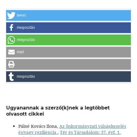
tweet
megosztás
megosztás
mail
megosztás
Ugyanannak a szerző(k)nek a legtöbbet
olvasott cikkei
Pálné Kovács Ilona,
Az önkormányzati válságkezelés
és/vagy reziliencia
,
Tér és Társadalom: 37. évf. 1.