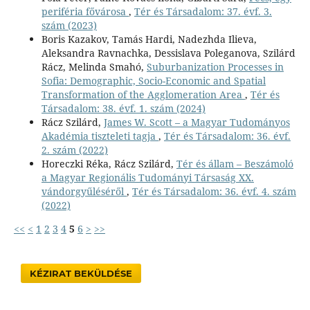
periféria fővárosa
,
Tér és Társadalom: 37. évf. 3.
szám (2023)
Boris Kazakov, Tamás Hardi, Nadezhda Ilieva,
Aleksandra Ravnachka, Dessislava Poleganova, Szilárd
Rácz, Melinda Smahó,
Suburbanization Processes in
Sofia: Demographic, Socio-Economic and Spatial
Transformation of the Agglomeration Area
,
Tér és
Társadalom: 38. évf. 1. szám (2024)
Rácz Szilárd,
James W. Scott – a Magyar Tudományos
Akadémia tiszteleti tagja
,
Tér és Társadalom: 36. évf.
2. szám (2022)
Horeczki Réka, Rácz Szilárd,
Tér és állam – Beszámoló
a Magyar Regionális Tudományi Társaság XX.
vándorgyűléséről
,
Tér és Társadalom: 36. évf. 4. szám
(2022)
<<
<
1
2
3
4
5
6
>
>>
KÉZIRAT BEKÜLDÉSE