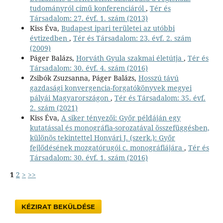
tudományról című konferenciáról
,
Tér és
Társadalom: 27. évf. 1. szám (2013)
Kiss Éva,
Budapest ipari területei az utóbbi
évtizedben
,
Tér és Társadalom: 23. évf. 2. szám
(2009)
Páger Balázs,
Horváth Gyula szakmai életútja
,
Tér és
Társadalom: 30. évf. 4. szám (2016)
Zsibók Zsuzsanna, Páger Balázs,
Hosszú távú
gazdasági konvergencia-forgatókönyvek megyei
pályái Magyarországon
,
Tér és Társadalom: 35. évf.
2. szám (2021)
Kiss Éva,
A siker tényezői: Győr példáján egy
kutatással és monográfia-sorozatával összefüggésben,
különös tekintettel Honvári J. (szerk.): Győr
fejlődésének mozgatórugói c. monográfiájára
,
Tér és
Társadalom: 30. évf. 1. szám (2016)
1
2
>
>>
KÉZIRAT BEKÜLDÉSE