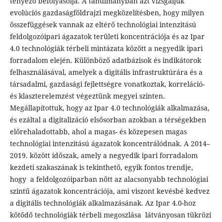
tényező befolyásolja. A tanulmányban azt vizsgáljuk
evolúciós gazdaságföldrajzi megközelítésben, hogy milyen
összefüggések vannak az eltérő technológiai intenzitású
feldolgozóipari ágazatok területi koncentrációja és az Ipar
4.0 technológiák térbeli mintázata között a negyedik ipari
forradalom elején. Különböző adatbázisok és indikátorok
felhasználásával, amelyek a digitális infrastruktúrára és a
társadalmi, gazdasági fejlettségre vonatkoztak, korreláció-
és klaszterelemzést végeztünk megyei szinten.
Megállapítottuk, hogy az Ipar 4.0 technológiák alkalmazása,
és ezáltal a digitalizáció elsősorban azokban a térségekben
előrehaladottabb, ahol a magas- és közepesen magas
technológiai intenzitású ágazatok koncentrálódnak. A 2014–
2019. között időszak, amely a negyedik ipari forradalom
kezdeti szakaszának is tekinthető, egyik fontos trendje,
hogy a feldolgozóiparban nőtt az alacsonyabb technológiai
szintű ágazatok koncentrációja, ami viszont kevésbé kedvez
a digitális technológiák alkalmazásának. Az Ipar 4.0-hoz
kötődő technológiák térbeli megoszlása látványosan tükrözi