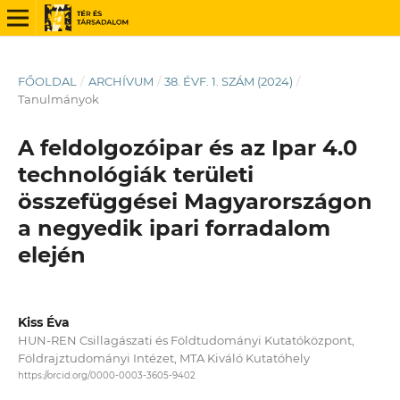
FŐOLDAL
/
ARCHÍVUM
/
38. ÉVF. 1. SZÁM (2024)
/
Tanulmányok
A feldolgozóipar és az Ipar 4.0
technológiák területi
összefüggései Magyarországon
a negyedik ipari forradalom
elején
Kiss Éva
HUN-REN Csillagászati és Földtudományi Kutatóközpont,
Földrajztudományi Intézet, MTA Kiváló Kutatóhely
https://orcid.org/0000-0003-3605-9402