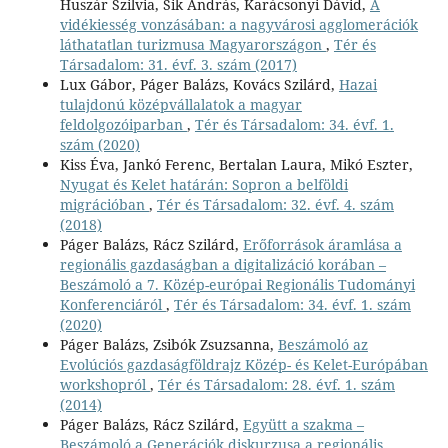
Huszár Szilvia, Sik András, Karácsonyi Dávid,
A
vidékiesség vonzásában: a nagyvárosi agglomerációk
láthatatlan turizmusa Magyarországon
,
Tér és
Társadalom: 31. évf. 3. szám (2017)
Lux Gábor, Páger Balázs, Kovács Szilárd,
Hazai
tulajdonú középvállalatok a magyar
feldolgozóiparban
,
Tér és Társadalom: 34. évf. 1.
szám (2020)
Kiss Éva, Jankó Ferenc, Bertalan Laura, Mikó Eszter,
Nyugat és Kelet határán: Sopron a belföldi
migrációban
,
Tér és Társadalom: 32. évf. 4. szám
(2018)
Páger Balázs, Rácz Szilárd,
Erőforrások áramlása a
regionális gazdaságban a digitalizáció korában –
Beszámoló a 7. Közép-európai Regionális Tudományi
Konferenciáról
,
Tér és Társadalom: 34. évf. 1. szám
(2020)
Páger Balázs, Zsibók Zsuzsanna,
Beszámoló az
Evolúciós gazdaságföldrajz Közép- és Kelet-Európában
workshopról
,
Tér és Társadalom: 28. évf. 1. szám
(2014)
Páger Balázs, Rácz Szilárd,
Együtt a szakma –
Beszámoló a Generációk diskurzusa a regionális