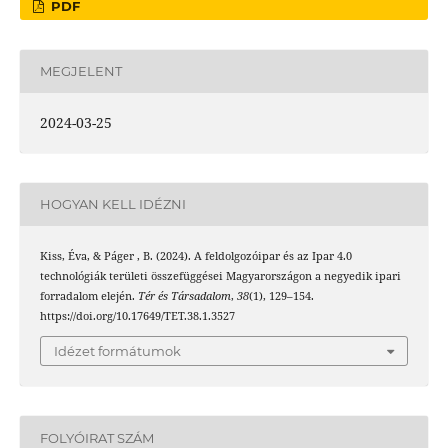
PDF
MEGJELENT
2024-03-25
HOGYAN KELL IDÉZNI
Kiss, Éva, & Páger , B. (2024). A feldolgozóipar és az Ipar 4.0
technológiák területi összefüggései Magyarországon a negyedik ipari
forradalom elején.
Tér és Társadalom
,
38
(1), 129–154.
https://doi.org/10.17649/TET.38.1.3527
Idézet formátumok
FOLYÓIRAT SZÁM