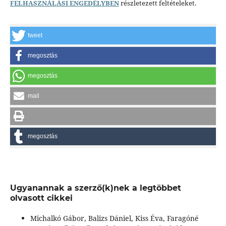
FELHASZNÁLÁSI ENGEDÉLYBEN
részletezett feltételeket.
tweet
megosztás
megosztás
mail
megosztás
Ugyanannak a szerző(k)nek a legtöbbet
olvasott cikkei
Michalkó Gábor, Balizs Dániel, Kiss Éva, Faragóné