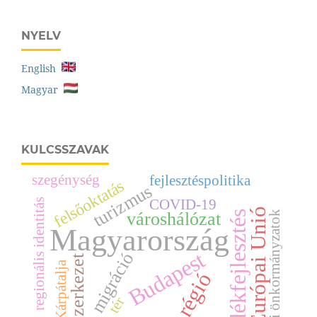
NYELV
English
Magyar
KULCSSZAVAK
szegénység
fejlesztéspolitika
felsőoktatás
turizmus
regionális identitás
COVID-19
Európai Unió
helyi önkormányzatok
vidékfejlesztés
városhálózat
Magyarország
Budapest
migráció
térszerkezet
Kárpátalja
régió
tér