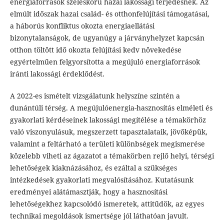
energiaforrások széleskörű hazai lakossági terjedésnek. Az
elmúlt időszak hazai család- és otthonfelújítási támogatásai,
a háborús konfliktus okozta energiaellátási
bizonytalanságok, de ugyanúgy a járványhelyzet kapcsán
otthon töltött idő okozta felújítási kedv növekedése
egyértelműen felgyorsította a megújuló energiaforrások
iránti lakossági érdeklődést.
A 2022-es ismételt vizsgálatunk helyszíne szintén a
dunántúli térség. A megújulóenergia-hasznosítás elméleti és
gyakorlati kérdéseinek lakossági megítélése a témakörhöz
való viszonyulásuk, megszerzett tapasztalataik, jövőképük,
valamint a feltárható a területi különbségek megismerése
közelebb viheti az ágazatot a témakörben rejlő helyi, térségi
lehetőségek kiaknázásához, és ezáltal a szükséges
intézkedések gyakorlati megvalósításához. Kutatásunk
eredményei alátámasztják, hogy a hasznosítási
lehetőségekhez kapcsolódó ismeretek, attitűdök, az egyes
technikai megoldások ismertsége jól láthatóan javult.