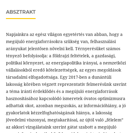
ABSZTRAKT
Napjainkra az egész világon egyetértés van abban, hogy a
megújuló energiaforrásokra szükség van, felhasználási
arányukat jelentősen növelni kell. Térnyerésüket számos
tényező befolyásolja: a földrajzi feltételek, a gazdasági,
politikai környezet, az energiapolitika irányai, a nemzetközi
vállalásokból eredő kötelezettségek, az egyes megoldások
társadalmi elfogadottsága. Egy 2017-ben a dunántúli
lakosság körében végzett reprezentatív felmerésünk szerint
a téma iránti érdeklődés és a megújuló energiaforrások
hasznosításához kapcsolódó ismeretek óvatos optimizmusra
adhattak okot, azonban megszokás, az információhiány, a jó
gyakorlatok kézzelfoghatóságának hiánya, a lakosság
jövedelmi viszonyai, megtakarításai, az újtól való „félelem”
az akkori vizsgálataink szerint gátat szabott a megújuló