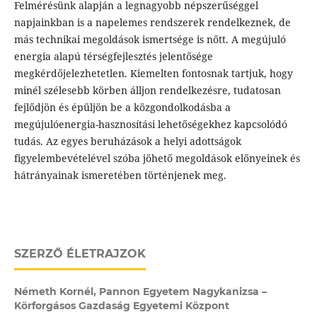
Felmérésünk alapján a legnagyobb népszerűséggel
napjainkban is a napelemes rendszerek rendelkeznek, de
más technikai megoldások ismertsége is nőtt. A megújuló
energia alapú térségfejlesztés jelentősége
megkérdőjelezhetetlen. Kiemelten fontosnak tartjuk, hogy
minél szélesebb körben álljon rendelkezésre, tudatosan
fejlődjön és épüljön be a közgondolkodásba a
megújulóenergia-hasznosítási lehetőségekhez kapcsolódó
tudás. Az egyes beruházások a helyi adottságok
figyelembevételével szóba jöhető megoldások előnyeinek és
hátrányainak ismeretében történjenek meg.
SZERZŐ ÉLETRAJZOK
Németh Kornél,
Pannon Egyetem Nagykanizsa –
Körforgásos Gazdaság Egyetemi Központ