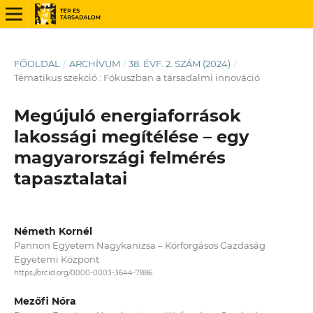
FŐOLDAL
/
ARCHÍVUM
/
38. ÉVF. 2. SZÁM (2024)
/
Tematikus szekció : Fókuszban a társadalmi innováció
Megújuló energiaforrások
lakossági megítélése – egy
magyarországi felmérés
tapasztalatai
Németh Kornél
Pannon Egyetem Nagykanizsa – Körforgásos Gazdaság
Egyetemi Központ
https://orcid.org/0000-0003-3644-7886
Mezőfi Nóra