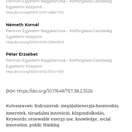
Pannon Egyetem Nagykanizsa – Körforgásos Gazdaság
Egyetemi Központ
https://orcid.org/0000-0003-4966-170X
Németh Kornél
Pannon Egyetem Nagykanizsa – Körforgásos Gazdaság
Egyetemi Központ
https://orcid.org/0000-0003-2958-6503
Péter Erzsébet
Pannon Egyetem Nagykanizsa – Körforgásos Gazdaság
Egyetemi Központ
https://orcid.org/0000-0002-5724-145X
DOI:
https://doi.org/10.17649/TET.38.2.3526
Kulcsszavak: megújulóenergia-hasznosítás,
Kulcsszavak:
ismeretek, társadalmi innováció, közgondolkodás,
Keywords: renewable energy use, knowledge, social
innovation, public thinking