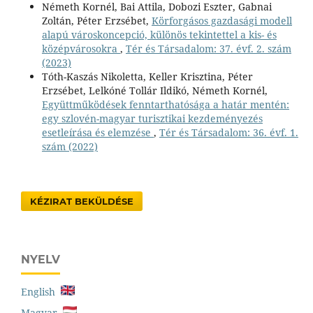
Németh Kornél, Bai Attila, Dobozi Eszter, Gabnai
Zoltán, Péter Erzsébet,
Körforgásos gazdasági modell
alapú városkoncepció, különös tekintettel a kis- és
középvárosokra
,
Tér és Társadalom: 37. évf. 2. szám
(2023)
Tóth-Kaszás Nikoletta, Keller Krisztina, Péter
Erzsébet, Lelkóné Tollár Ildikó, Németh Kornél,
Együttműködések fenntarthatósága a határ mentén:
egy szlovén-magyar turisztikai kezdeményezés
esetleírása és elemzése
,
Tér és Társadalom: 36. évf. 1.
szám (2022)
KÉZIRAT BEKÜLDÉSE
NYELV
English
Magyar