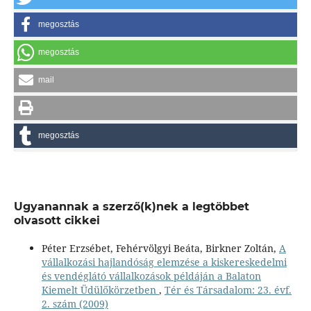
megosztás
megosztás
mail
megosztás
Ugyanannak a szerző(k)nek a legtöbbet
olvasott cikkei
Péter Erzsébet, Fehérvölgyi Beáta, Birkner Zoltán,
A
vállalkozási hajlandóság elemzése a kiskereskedelmi
és vendéglátó vállalkozások példáján a Balaton
Kiemelt Üdülőkörzetben
,
Tér és Társadalom: 23. évf.
2. szám (2009)