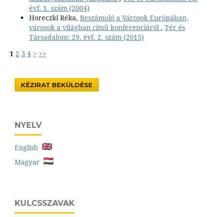
évf. 1. szám (2004)
Horeczki Réka,
Beszámoló a Városok Európában,
városok a világban című konferenciáról
,
Tér és
Társadalom: 29. évf. 2. szám (2015)
1
2
3
4
>
>>
KÉZIRAT BEKÜLDÉSE
NYELV
English
Magyar
KULCSSZAVAK