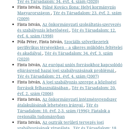
Tér és Társadalom: 34. évf. 4. szám (2020)
Finta István,
Pálné Kovács Ilona: Helyi kormányzás
Magyarországon
,
Tér és Társadalom: 23. évf. 2. szám
(2009)
Finta István,
Az önkormányzati szolgáltatás-szervezés
és szabályozás lehetőségei
,
Tér és Társadalom: 12.
évf. 4. szám (1998)
Póla Péter, Finta István,
Szociális szövetkezetek
periférikus térségekben – a sikeres működés feltételei
és akadályai
,
Tér és Társadalom: 34. évf. 3. szám
(2020)
Finta István,
Az európai uniós forrásokhoz kapcsolódó
eljárásrend hazai jogi szabályozásának problémái
,
Tér és Társadalom: 21. évf. 4. szám (2007)
Finta István,
A jogi szabályozás szerepe a közösségi
források felhasználásában
,
Tér és Társadalom: 20.
évf. 2. szám (2006)
Finta István,
Az önkormányzati intézményrendszer
átalakulásának lehetséges irányai
,
Tér és
Társadalom: 10. évf. 2-3. szám (1996): Fiatalok a
regionális tudományban
Finta István,
Az osztrák területi tervezés jogi
szabályozásának vizsgálata
,
Tér és Társadalom: 18.