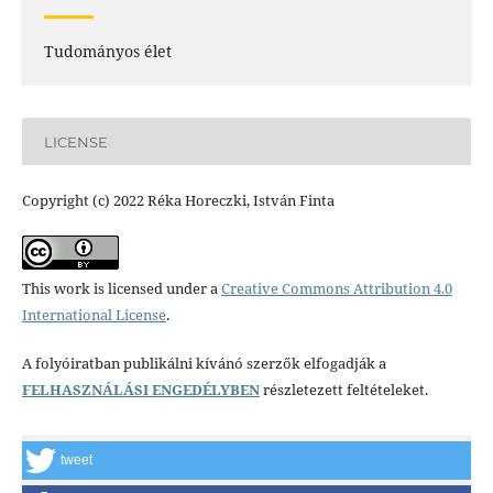
Tudományos élet
LICENSE
Copyright (c) 2022 Réka Horeczki, István Finta
This work is licensed under a
Creative Commons Attribution 4.0
International License
.
A folyóiratban publikálni kívánó szerzők elfogadják a
FELHASZNÁLÁSI ENGEDÉLYBEN
részletezett feltételeket.
tweet