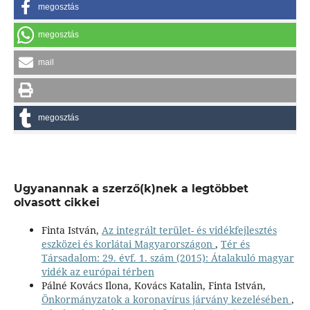
megosztás
megosztás
mail
megosztás
Ugyanannak a szerző(k)nek a legtöbbet
olvasott cikkei
Finta István,
Az integrált terület- és vidékfejlesztés
eszközei és korlátai Magyarországon
,
Tér és
Társadalom: 29. évf. 1. szám (2015): Átalakuló magyar
vidék az európai térben
Pálné Kovács Ilona, Kovács Katalin, Finta István,
Önkormányzatok a koronavírus járvány kezelésében
,