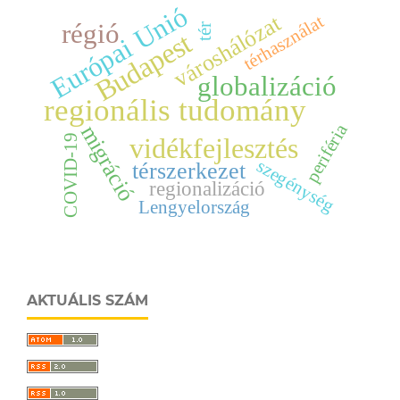
Európai Unió
városhálózat
térhasználat
régió
tér
Budapest
globalizáció
regionális tudomány
periféria
migráció
vidékfejlesztés
COVID-19
szegénység
térszerkezet
regionalizáció
Lengyelország
AKTUÁLIS SZÁM