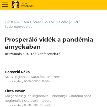
FŐOLDAL
/
ARCHÍVUM
/
36. ÉVF. 1. SZÁM (2022)
/
Tudományos élet
Prosperáló vidék a pandémia
árnyékában
Beszámoló a IX. Falukonferenciáról
Horeczki Réka
KRTK Regionális Kutatások Intézete
https://orcid.org/0000-0003-3131-681X
Finta István
Közgazdaság- és Regionális Tudományi Kutatóközpont,
Regionális Kutatások Intézete
https://orcid.org/0000-0001-6916-7325