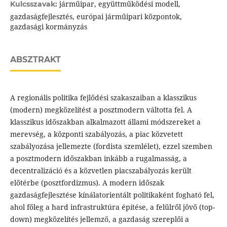
járműipar, együttműködési modell,
Kulcsszavak:
gazdaságfejlesztés, európai járműipari központok,
gazdasági kormányzás
ABSZTRAKT
A regionális politika fejlődési szakaszaiban a klasszikus
(modern) megközelítést a posztmodern váltotta fel. A
klasszikus időszakban alkalmazott állami módszereket a
merevség, a központi szabályozás, a piac közvetett
szabályozása jellemezte (fordista szemlélet), ezzel szemben
a posztmodern időszakban inkább a rugalmasság, a
decentralizáció és a közvetlen piacszabályozás került
előtérbe (posztfordizmus). A modern időszak
gazdaságfejlesztése kínálatorientált politikaként fogható fel,
ahol főleg a hard infrastruktúra építése, a felülről jövő (top-
down) megközelítés jellemző, a gazdaság szereplői a