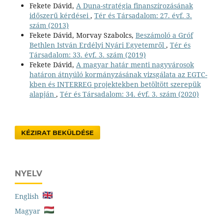
Fekete Dávid,
A Duna-stratégia finanszírozásának
időszerű kérdései
,
Tér és Társadalom: 27. évf. 3.
szám (2013)
Fekete Dávid, Morvay Szabolcs,
Beszámoló a Gróf
Bethlen István Erdélyi Nyári Egyetemről
,
Tér és
Társadalom: 33. évf. 3. szám (2019)
Fekete Dávid,
A magyar határ menti nagyvárosok
határon átnyúló kormányzásának vizsgálata az EGTC-
kben és INTERREG projektekben betöltött szerepük
alapján
,
Tér és Társadalom: 34. évf. 3. szám (2020)
KÉZIRAT BEKÜLDÉSE
NYELV
English
Magyar