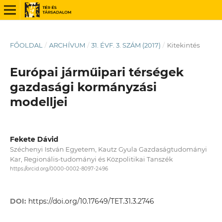
FŐOLDAL
/
ARCHÍVUM
/
31. ÉVF. 3. SZÁM (2017)
/
Kitekintés
Európai járműipari térségek
gazdasági kormányzási
modelljei
Fekete Dávid
Széchenyi István Egyetem, Kautz Gyula Gazdaságtudományi
Kar, Regionális-tudományi és Közpolitikai Tanszék
https://orcid.org/0000-0002-8097-2496
DOI:
https://doi.org/10.17649/TET.31.3.2746