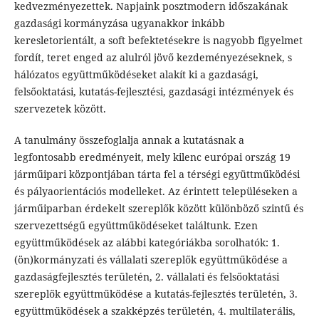
kedvezményezettek. Napjaink posztmodern időszakának
gazdasági kormányzása ugyanakkor inkább
keresletorientált, a soft befektetésekre is nagyobb figyelmet
fordít, teret enged az alulról jövő kezdeményezéseknek, s
hálózatos együttműködéseket alakít ki a gazdasági,
felsőoktatási, kutatás-fejlesztési, gazdasági intézmények és
szervezetek között.
A tanulmány összefoglalja annak a kutatásnak a
legfontosabb eredményeit, mely kilenc európai ország 19
járműipari központjában tárta fel a térségi együttműködési
és pályaorientációs modelleket. Az érintett településeken a
járműiparban érdekelt szereplők között különböző szintű és
szervezettségű együttműködéseket találtunk. Ezen
együttműködések az alábbi kategóriákba sorolhatók: 1.
(ön)kormányzati és vállalati szereplők együttműködése a
gazdaságfejlesztés területén, 2. vállalati és felsőoktatási
szereplők együttműködése a kutatás-fejlesztés területén, 3.
együttműködések a szakképzés területén, 4. multilaterális,