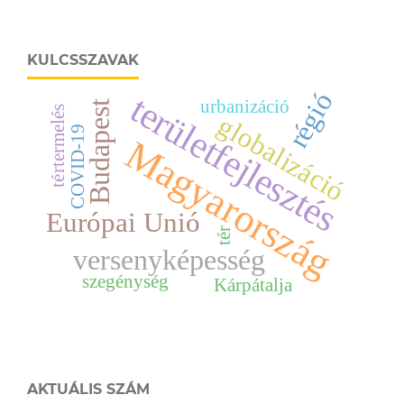
KULCSSZAVAK
régió
területfejlesztés
urbanizáció
Budapest
tértermelés
globalizáció
COVID-19
Magyarország
Európai Unió
tér
versenyképesség
szegénység
Kárpátalja
AKTUÁLIS SZÁM