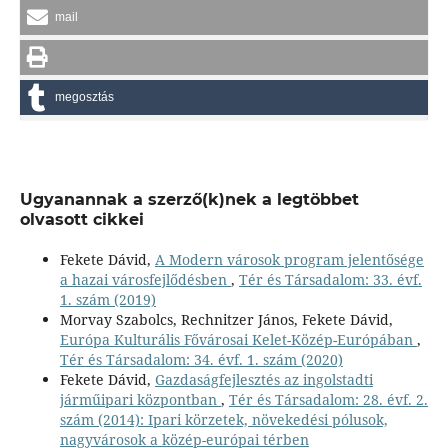
mail
megosztás
Ugyanannak a szerző(k)nek a legtöbbet
olvasott cikkei
Fekete Dávid,
A Modern városok program jelentősége
a hazai városfejlődésben
,
Tér és Társadalom: 33. évf.
1. szám (2019)
Morvay Szabolcs, Rechnitzer János, Fekete Dávid,
Európa Kulturális Fővárosai Kelet-Közép-Európában
,
Tér és Társadalom: 34. évf. 1. szám (2020)
Fekete Dávid,
Gazdaságfejlesztés az ingolstadti
járműipari központban
,
Tér és Társadalom: 28. évf. 2.
szám (2014): Ipari körzetek, növekedési pólusok,
nagyvárosok a közép-európai térben