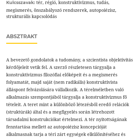
tér, régió, konstruktivizmus, tudás,
Kulcsszavak:
megismerés, önszabályozó rendszerek, autopoiézisz,
strukturális kapcsolódás
ABSZTRAKT
A bevezető gondolatok a tudomány, a szcientista objektivitás
kérdőjeleit vetik fel. A szerző részletesen tárgyalja a
konstruktivizmus filozófiai előképeit és a megismerés
folyamatát, majd saját (nem radikális) konstruktivista
álláspont felvázolására vállalkozik. A térelméletben való
alkalmazás szempontjából tárgyalja a konstruktivizmus fő
tételeit. A teret mint a különböző létezésből eredő relációk
(struktúrák) által és a megfigyelés során létrehozott
társadalmi konstrukciókat értelmezi. A tér nyitottságának
fenntartása mellett az autopoiézisz koncepcióját
alkalmasnak tarja a téri zárt egységek elkülönítéséhez és