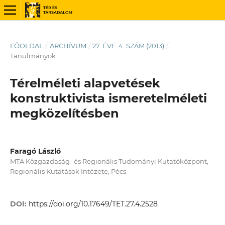
FŐOLDAL
/
ARCHÍVUM
/
27. ÉVF. 4. SZÁM (2013)
/
Tanulmányok
Térelméleti alapvetések
konstruktivista ismeretelméleti
megközelítésben
Faragó László
MTA Közgazdaság- és Regionális Tudományi Kutatóközpont,
Regionális Kutatások Intézete, Pécs
DOI:
https://doi.org/10.17649/TET.27.4.2528