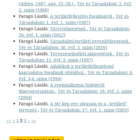
(Athén, 1987. aug. 25–28.)
,
Tér és Társadalom: 2. évf.
2. szám (1988)
Faragó László,
A területfejlesztés fogalmáról
,
Tér és
Társadalom: 1. évf. 1. szám (1987)
Faragó László,
Térértelmezések
,
Tér és Társadalom:
26. évf. 1. szám (2012)
Faragó László,
Társadalmi-területi egyenlőtlenségek
,
Tér és Társadalom: 30. évf. 3. szám (2016)
Faragó László,
Tervezéselméleti alapvetések
,
Tér és
Társadalom: 11. évf. 3. szám (1997)
Faragó László,
Adalékok a területfejlesztéssel
kapcsolatos fogalmak vitájához
,
Tér és Társadalom: 8.
évf. 3-4. szám (1994)
Faragó László,
A regionalizmus hajtóerői
Magyarországon
,
Tér és Társadalom: 18. évf. 3. szám
(2004)
Faragó László,
A tér kép egy olvasata és a „területi”
tervezés
,
Tér és Társadalom: 17. évf. 1. szám (2003)
<<
<
1
2
3
>
>>