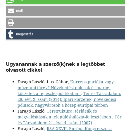
mail
megosztás
Ugyanannak a szerző(k)nek a legtöbbet
olvasott cikkei
Faragó László, Lux Gábor,
Kurrens portéka vagy
múzeumi tárgy? Növekedési pólusok és iparági
körzetek a fejlesztéspolitikában
,
Tér és Társadalom:
28. évf. 2. szám (2014): Ipari körzetek, növekedési
pólusok, nagyvárosok a közép-európai térben
Faragó László,
Térstruktúra: térideák és
megvalósításuk a településhálózat-fejlesztésben
,
Tér
és Társadalom: 21. évf. 4. szám (2007)
Faragó László,
RSA XXVII. Európa Kongresszusa