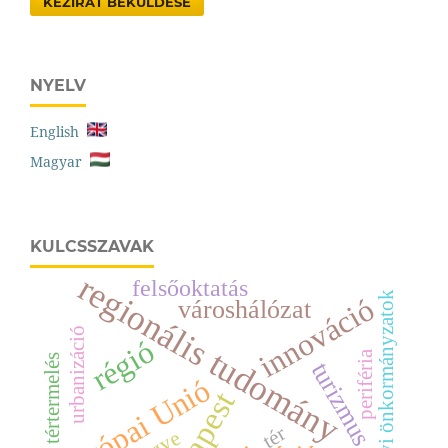
KÉZIRAT BEKÜLDÉSE
NYELV
English
Magyar
KULCSSZAVAK
regionális tudomány
felsőoktatás
helyi önkormányzatok
innováció
városhálózat
urbanizáció
régió
periféria
tértermelés
turizmus
Európai Unió
tér