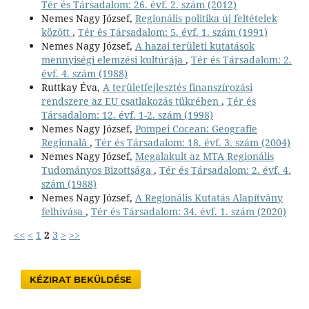
Tér és Társadalom: 26. évf. 2. szám (2012)
Nemes Nagy József,
Regionális politika új feltételek
között
,
Tér és Társadalom: 5. évf. 1. szám (1991)
Nemes Nagy József,
A hazai területi kutatások
mennyiségi elemzési kultúrája
,
Tér és Társadalom: 2.
évf. 4. szám (1988)
Ruttkay Éva,
A területfejlesztés finanszírozási
rendszere az EU csatlakozás tükrében
,
Tér és
Társadalom: 12. évf. 1-2. szám (1998)
Nemes Nagy József,
Pompei Cocean: Geografie
Regională
,
Tér és Társadalom: 18. évf. 3. szám (2004)
Nemes Nagy József,
Megalakult az MTA Regionális
Tudományos Bizottsága
,
Tér és Társadalom: 2. évf. 4.
szám (1988)
Nemes Nagy József,
A Regionális Kutatás Alapítvány
felhívása
,
Tér és Társadalom: 34. évf. 1. szám (2020)
<<
<
1
2
3
>
>>
KÉZIRAT BEKÜLDÉSE