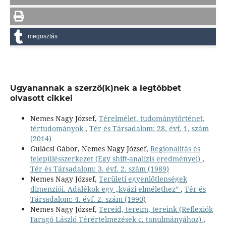
megosztás
Ugyanannak a szerző(k)nek a legtöbbet
olvasott cikkei
Nemes Nagy József,
Térelmélet, tudománytörténet,
tértudományok
,
Tér és Társadalom: 28. évf. 1. szám
(2014)
Gulácsi Gábor, Nemes Nagy József,
Regionalitás és
településszerkezet (Egy shift-analízis eredményei)
,
Tér és Társadalom: 3. évf. 2. szám (1989)
Nemes Nagy József,
Területi egyenlőtlenségek
dimenziói. Adalékok egy „kvázi-elmélethez”
,
Tér és
Társadalom: 4. évf. 2. szám (1990)
Nemes Nagy József,
Tereid, tereim, tereink (Reflexiók
Faragó László Térértelmezések c. tanulmányához)
,