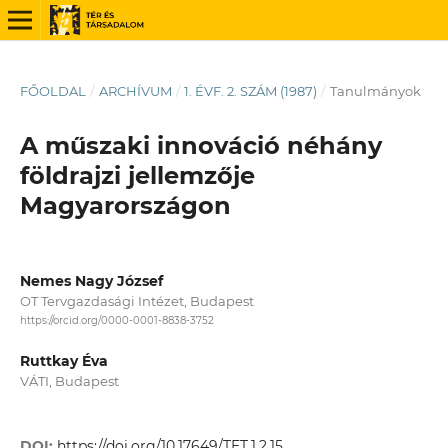
FŐOLDAL
/
ARCHÍVUM
/
1. ÉVF. 2. SZÁM (1987)
/
Tanulmányok
A műszaki innováció néhány
földrajzi jellemzője
Magyarországon
Nemes Nagy József
OT Tervgazdasági Intézet, Budapest
https://orcid.org/0000-0001-8838-3752
Ruttkay Éva
VÁTI, Budapest
DOI:
https://doi.org/10.17649/TET.1.2.15