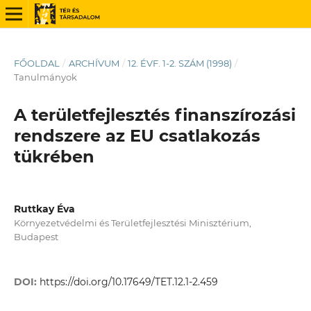
FŐOLDAL
/
ARCHÍVUM
/
12. ÉVF. 1-2. SZÁM (1998)
/
Tanulmányok
A területfejlesztés finanszírozási
rendszere az EU csatlakozás
tükrében
Ruttkay Éva
Környezetvédelmi és Területfejlesztési Minisztérium,
Budapest
DOI:
https://doi.org/10.17649/TET.12.1-2.459