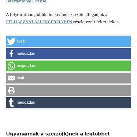
International License
.
A folyóiratban publikálni kívánó szerzők elfogadják a
FELHASZNÁLÁSI ENGEDÉLYBEN
részletezett feltételeket.
tweet
megosztás
megosztás
mail
megosztás
Ugyanannak a szerző(k)nek a legtöbbet