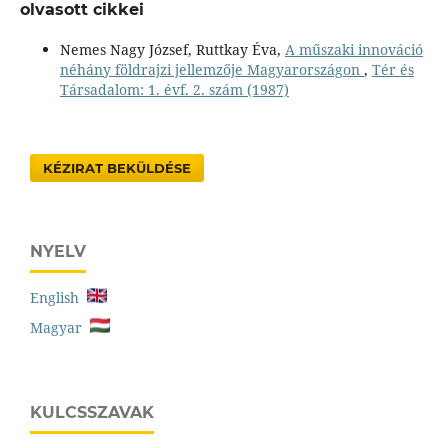
olvasott cikkei
Nemes Nagy József, Ruttkay Éva,
A műszaki innováció
néhány földrajzi jellemzője Magyarországon
,
Tér és
Társadalom: 1. évf. 2. szám (1987)
KÉZIRAT BEKÜLDÉSE
NYELV
English
Magyar
KULCSSZAVAK