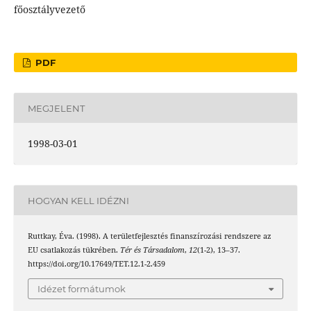
főosztályvezető
PDF
MEGJELENT
1998-03-01
HOGYAN KELL IDÉZNI
Ruttkay, Éva. (1998). A területfejlesztés finanszírozási rendszere az
EU csatlakozás tükrében.
Tér és Társadalom
,
12
(1-2), 13–37.
https://doi.org/10.17649/TET.12.1-2.459
Idézet formátumok