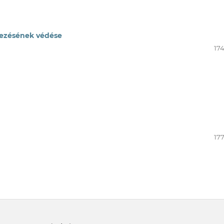
ekezésének védése
174
177