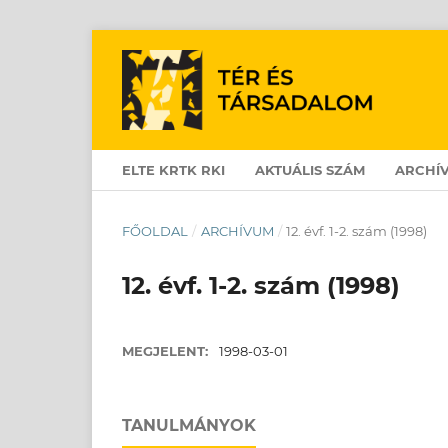
ELTE KRTK RKI
AKTUÁLIS SZÁM
ARCHÍ
FŐOLDAL
/
ARCHÍVUM
/
12. évf. 1-2. szám (1998)
12. évf. 1-2. szám (1998)
MEGJELENT:
1998-03-01
TANULMÁNYOK