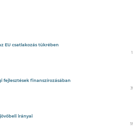
 az EU csatlakozás tükrében
i fejlesztések finanszírozásában
3
övőbeli irányai
5