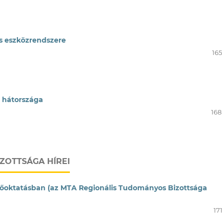
s eszközrendszere
165
n hátországa
168
ZOTTSÁGA HÍREI
lsőoktatásban (az MTA Regionális Tudományos Bizottsága
17