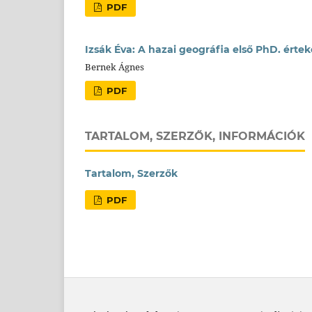
PDF
Izsák Éva: A hazai geográfia első PhD. ért
Bernek Ágnes
PDF
TARTALOM, SZERZŐK, INFORMÁCIÓK
Tartalom, Szerzők
PDF