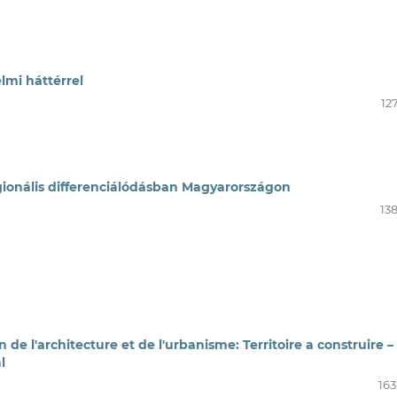
lmi háttérrel
12
gionális differenciálódásban Magyarországon
13
de l'architecture et de l'urbanisme: Territoire a construire –
l
163