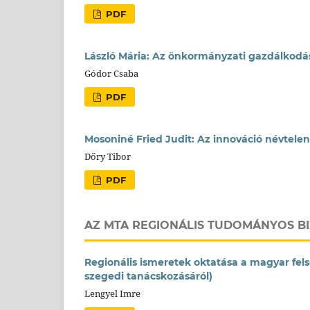
PDF
László Mária: Az önkormányzati gazdálkodá
Gódor Csaba
PDF
Mosoniné Fried Judit: Az innováció névtele
Dőry Tibor
PDF
AZ MTA REGIONÁLIS TUDOMÁNYOS BI
Regionális ismeretek oktatása a magyar fe
szegedi tanácskozásáról)
Lengyel Imre