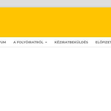
VUM
A FOLYÓIRATRÓL
KÉZIRATBEKÜLDÉS
ELŐFIZE