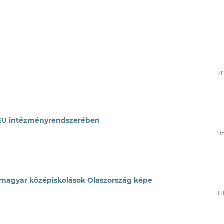
8
az EU intézményrendszerében
95
 magyar középiskolások Olaszország képe
11