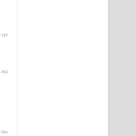
7-137
8-162
-164