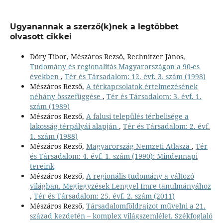
Ugyanannak a szerző(k)nek a legtöbbet
olvasott cikkei
Dőry Tibor, Mészáros Rezső, Rechnitzer János,
Tudomány és regionalitás Magyarországon a 90-es
években
,
Tér és Társadalom: 12. évf. 3. szám (1998)
Mészáros Rezső,
A térkapcsolatok értelmezésének
néhány összefüggése
,
Tér és Társadalom: 3. évf. 1.
szám (1989)
Mészáros Rezső,
A falusi település térbelisége a
lakosság térpályái alapján
,
Tér és Társadalom: 2. évf.
1. szám (1988)
Mészáros Rezső,
Magyarország Nemzeti Atlasza
,
Tér
és Társadalom: 4. évf. 1. szám (1990): Mindennapi
tereink
Mészáros Rezső,
A regionális tudomány a változó
világban. Megjegyzések Lengyel Imre tanulmányához
,
Tér és Társadalom: 25. évf. 2. szám (2011)
Mészáros Rezső,
Társadalomföldrajzot művelni a 21.
század kezdetén – komplex világszemlélet. Székfoglaló