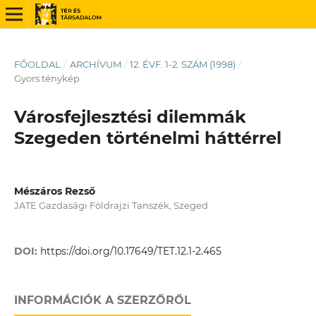
FŐOLDAL
/
ARCHÍVUM
/
12. ÉVF. 1-2. SZÁM (1998)
/
Gyors ténykép
Városfejlesztési dilemmák
Szegeden történelmi háttérrel
Mészáros Rezső
JATE Gazdasági Földrajzi Tanszék, Szeged
DOI:
https://doi.org/10.17649/TET.12.1-2.465
INFORMÁCIÓK A SZERZŐRŐL