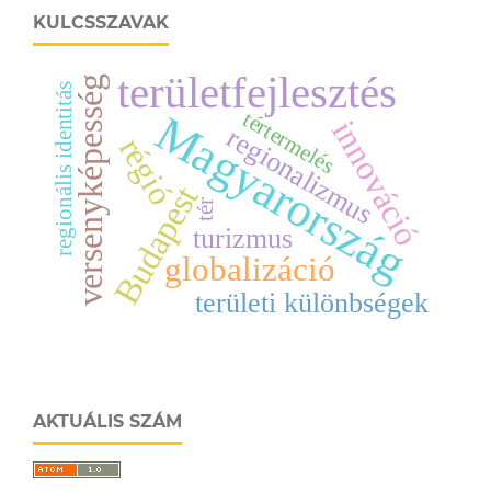
KULCSSZAVAK
területfejlesztés
versenyképesség
regionális identitás
Magyarország
tértermelés
innováció
regionalizmus
régió
Budapest
tér
turizmus
globalizáció
területi különbségek
AKTUÁLIS SZÁM