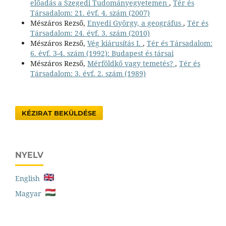
előadás a Szegedi Tudományegyetemen
,
Tér és
Társadalom: 21. évf. 4. szám (2007)
Mészáros Rezső,
Enyedi György, a geográfus
,
Tér és
Társadalom: 24. évf. 3. szám (2010)
Mészáros Rezső,
Vég kiárusítás I.
,
Tér és Társadalom:
6. évf. 3-4. szám (1992): Budapest és társai
Mészáros Rezső,
Mérföldkő vagy temetés?
,
Tér és
Társadalom: 3. évf. 2. szám (1989)
KÉZIRAT BEKÜLDÉSE
NYELV
English
Magyar