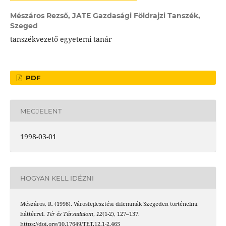
Mészáros Rezső,
JATE Gazdasági Földrajzi Tanszék,
Szeged
tanszékvezető egyetemi tanár
PDF
MEGJELENT
1998-03-01
HOGYAN KELL IDÉZNI
Mészáros, R. (1998). Városfejlesztési dilemmák Szegeden történelmi
háttérrel.
Tér és Társadalom
,
12
(1-2), 127–137.
https://doi.org/10.17649/TET.12.1-2.465