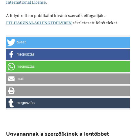
International License
.
A folyóiratban publikálni kívánó szerzők elfogadják a
FELHASZNÁLÁSI ENGEDÉLYBEN
részletezett feltételeket.
tweet
megosztás
megosztás
mail
megosztás
Ugyanannak a szerző(k)nek a legtöbbet