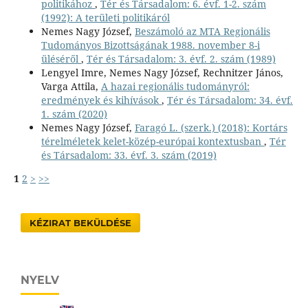
politikához
,
Tér és Társadalom: 6. évf. 1-2. szám
(1992): A területi politikáról
Nemes Nagy József,
Beszámoló az MTA Regionális
Tudományos Bizottságának 1988. november 8-i
üléséről
,
Tér és Társadalom: 3. évf. 2. szám (1989)
Lengyel Imre, Nemes Nagy József, Rechnitzer János,
Varga Attila,
A hazai regionális tudományról:
eredmények és kihívások
,
Tér és Társadalom: 34. évf.
1. szám (2020)
Nemes Nagy József,
Faragó L. (szerk.) (2018): Kortárs
térelméletek kelet-közép-európai kontextusban
,
Tér
és Társadalom: 33. évf. 3. szám (2019)
1
2
>
>>
KÉZIRAT BEKÜLDÉSE
NYELV