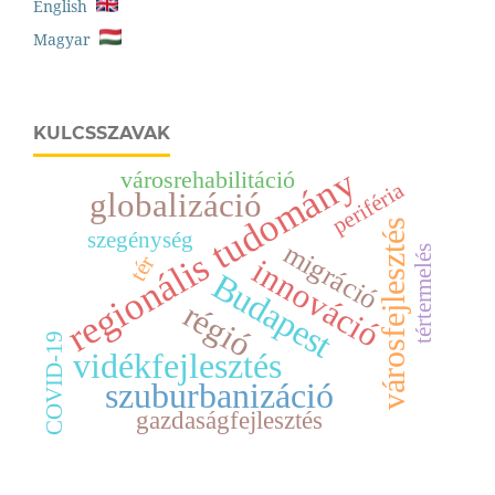
English
Magyar
KULCSSZAVAK
regionális tudomány
városrehabilitáció
periféria
globalizáció
városfejlesztés
szegénység
migráció
tértermelés
tér
innováció
Budapest
régió
COVID-19
vidékfejlesztés
szuburbanizáció
gazdaságfejlesztés