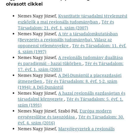
olvasott cikkei
Nemes Nagy József,
Kvantitatív társadalmi térelemzési
eszközök a mai regionális tudományban
,
Tér és
Társadalom: 21. évf. 1. szám (2007)
Nemes Nagy József,
A tér a társadalomkutatásban
(Bevezetés a regionális tudományba). Válasz az
opponensi véleményekre
,
Tér és Társadalom: 11. évf.
4. szám (1997)
Nemes Nagy József,
A regionális tudomány dualitása
és paradigmái – hazai tükörben
,
Tér és Társadalom:
17. évf. 1. szám (2003)
Nemes Nagy József,
A Dél-Dunántúl a piacgazdasági
átmenetben
,
Tér és Társadalom: 8. évf. 1-2. szám
(1994): A Dél-Dunántúl
Nemes Nagy József,
A hazai regionális gazdaságtan és
társadalmi környezete
,
Tér és Társadalom: 5. évf. 1.
szám (1991)
Nemes Nagy József, Szabó Pál,
Európa modern
egységesülése és tagozódása
,
Tér és Társadalom: 30.
évf. 4. szám (2016)
Nemes Nagy József,
Margójegyzetek a regionális