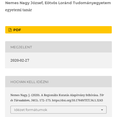
Nemes Nagy József,
Eötvös Loránd Tudományegyetem
egyetemi tanár
PDF
MEGJELENT
2020-02-27
HOGYAN KELL IDÉZNI
Nemes Nagy, J. (2020). A Regionális Kutatás Alapítvány felhívása.
Tér
és Társadalom
,
34
(1), 172–173. https://doi.org/10.17649/TET.34.1.3243
Idézet formátumok