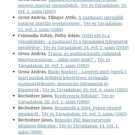
mentén magyar szemszögből
,
Tér és Társadalom: 19.
évf. 2. szám (2005)
Grosz András, Tilinger Attila,
A gazdasági szereplők
határon átnyúló tevékenysége
,
Tér és Társadalom:
22. évf. 3. szám (2008)
Csizmadia Zoltán, Páthy Ádám,
Győri elit és a
városfejlődés - a gazdasági és a társadalmi folyamatok
megítélése
,
Tér és Társadalom: 24. évf. 2. szám (2010)
Grosz András,
Transz- és multinacionális vállalatok
Magyarországon – „áldás vagy átok?”
,
Tér és
Társadalom: 16. évf. 1. szám (2002)
Grosz András,
Buzás Norbert – Lengyel Imre (szerk.):
Ipari parkok fejlődési lehetőségei: regionális
gazdaságfejlesztés, innovációs folyamatok és
klaszterek
,
Tér és Társadalom: 16. évf. 4. szám (2002)
Rechnitzer János,
Konferencia felhívás!
,
Tér és
Társadalom: 20. évf. 1. szám (2006)
Rechnitzer János,
Beszámoló a 2004. évben végzett
munkáról
,
Tér és Társadalom: 19. évf. 1. szám (2005)
Rechnitzer János,
Beluszky Pál: Magyarország
általános földrajza
,
Tér és Társadalom: 14. évf. 1.
szám (2000)