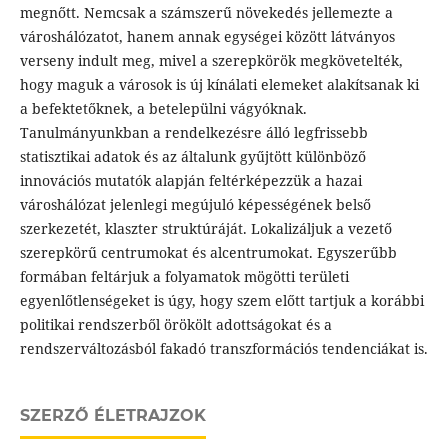
megnőtt. Nemcsak a számszerű növekedés jellemezte a
városhálózatot, hanem annak egységei között látványos
verseny indult meg, mivel a szerepkörök megkövetelték,
hogy maguk a városok is új kínálati elemeket alakítsanak ki
a befektetőknek, a betelepülni vágyóknak.
Tanulmányunkban a rendelkezésre álló legfrissebb
statisztikai adatok és az általunk gyűjtött különböző
innovációs mutatók alapján feltérképezzük a hazai
városhálózat jelenlegi megújuló képességének belső
szerkezetét, klaszter struktúráját. Lokalizáljuk a vezető
szerepkörű centrumokat és alcentrumokat. Egyszerűbb
formában feltárjuk a folyamatok mögötti területi
egyenlőtlenségeket is úgy, hogy szem előtt tartjuk a korábbi
politikai rendszerből örökölt adottságokat és a
rendszerváltozásból fakadó transzformációs tendenciákat is.
SZERZŐ ÉLETRAJZOK