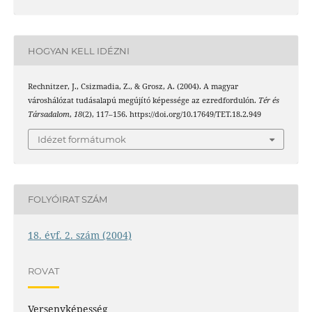
HOGYAN KELL IDÉZNI
Rechnitzer, J., Csizmadia, Z., & Grosz, A. (2004). A magyar
városhálózat tudásalapú megújító képessége az ezredfordulón.
Tér és
Társadalom
,
18
(2), 117–156. https://doi.org/10.17649/TET.18.2.949
Idézet formátumok
FOLYÓIRAT SZÁM
18. évf. 2. szám (2004)
ROVAT
Versenyképesség