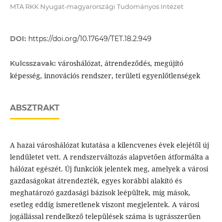
MTA RKK Nyugat-magyarországi Tudományos Intézet
DOI:
https://doi.org/10.17649/TET.18.2.949
városhálózat, átrendeződés, megújító
Kulcsszavak:
képesség, innovációs rendszer, területi egyenlőtlenségek
ABSZTRAKT
A hazai városhálózat kutatása a kilencvenes évek elejétől új
lendületet vett. A rendszerváltozás alapvetően átformálta a
hálózat egészét. Új funkciók jelentek meg, amelyek a városi
gazdaságokat átrendezték, egyes korábbi alakító és
meghatározó gazdasági bázisok leépültek, míg mások,
esetleg eddig ismeretlenek viszont megjelentek. A városi
jogállással rendelkező települések száma is ugrásszerűen