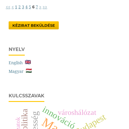
<<
<
1
2
3
4
5
6
7
>
>>
KÉZIRAT BEKÜLDÉSE
NYELV
English
Magyar
KULCSSZAVAK
innováció
városhálózat
Budapest