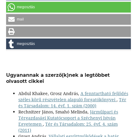
megosztás
mail
megosztás
Ugyanannak a szerző(k)nek a legtöbbet
olvasott cikkei
Abdul Khakee, Grosz András,
A fenntartható fejlődés
széles körű részvételen alapuló forgatókönyvei
,
Tér
és Társadalom: 14. évf. 1. szám (2000)
Rechnitzer János, Smahó Melinda,
Járműipari és
Térgazdasági Kutatócsoport a Széchenyi István
Egyetemen
,
Tér és Társadalom: 25. évf. 4. szám
(2011)
Grosz András,
Vállalati együttműködések a határ