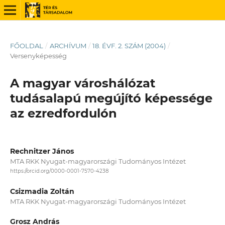
FŐOLDAL
/
ARCHÍVUM
/
18. ÉVF. 2. SZÁM (2004)
/
Versenyképesség
A magyar városhálózat
tudásalapú megújító képessége
az ezredfordulón
Rechnitzer János
MTA RKK Nyugat-magyarországi Tudományos Intézet
https://orcid.org/0000-0001-7570-4238
Csizmadia Zoltán
MTA RKK Nyugat-magyarországi Tudományos Intézet
Grosz András