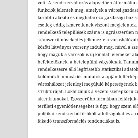
vett. A rendszerváltozás alapvetően átformálta a
funkciók jelentek meg, amelyek a városi gazdas
korábbi alakító és meghatározó gazdasági bázis
esetleg eddig ismeretlenek viszont megjelentek. 
rendelkező települések száma is ugrásszerűen 
számszerű növekedés jellemezte a városhálózat
között látványos verseny indult meg, mivel a s
hogy maguk a városok is új kínálati elemeket ala
befektetőknek, a betelepülni vágyóknak. Tanu
rendelkezésre álló legfrissebb statisztikai adatok
különböző innovációs mutatók alapján feltérkép
városhálózat jelenlegi megújuló képességének be
struktúráját. Lokalizáljuk a vezető szerepkörű 
alcentrumokat. Egyszerűbb formában feltárjuk 
területi egyenlőtlenségeket is úgy, hogy szem elő
politikai rendszerből örökölt adottságokat és a 
fakadó transzformációs tendenciákat is.