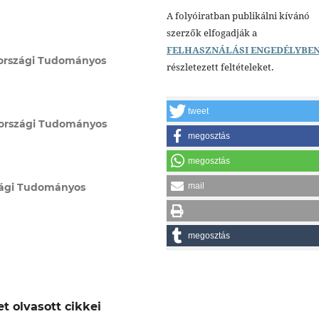
A folyóiratban publikálni kívánó
szerzők elfogadják a
FELHASZNÁLÁSI ENGEDÉLYBE
országi Tudományos
részletezett feltételeket.
tweet
országi Tudományos
megosztás
megosztás
mail
ági Tudományos
megosztás
t olvasott cikkei