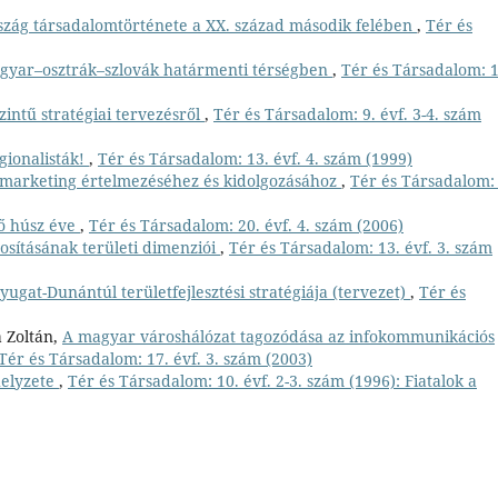
szág társadalomtörténete a XX. század második felében
,
Tér és
agyar–osztrák–szlovák határmenti térségben
,
Tér és Társadalom: 1
zintű stratégiai tervezésről
,
Tér és Társadalom: 9. évf. 3-4. szám
egionalisták!
,
Tér és Társadalom: 13. évf. 4. szám (1999)
smarketing értelmezéséhez és kidolgozásához
,
Tér és Társadalom: 
ső húsz éve
,
Tér és Társadalom: 20. évf. 4. szám (2006)
sításának területi dimenziói
,
Tér és Társadalom: 13. évf. 3. szám
ugat-Dunántúl területfejlesztési stratégiája (tervezet)
,
Tér és
a Zoltán,
A magyar városhálózat tagozódása az infokommunikációs
Tér és Társadalom: 17. évf. 3. szám (2003)
helyzete
,
Tér és Társadalom: 10. évf. 2-3. szám (1996): Fiatalok a