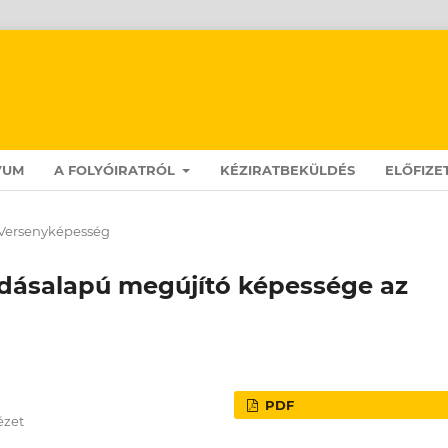
VUM
A FOLYÓIRATRÓL
KÉZIRATBEKÜLDÉS
ELŐFIZE
Versenyképesség
udásalapú megújító képessége az
PDF
ézet