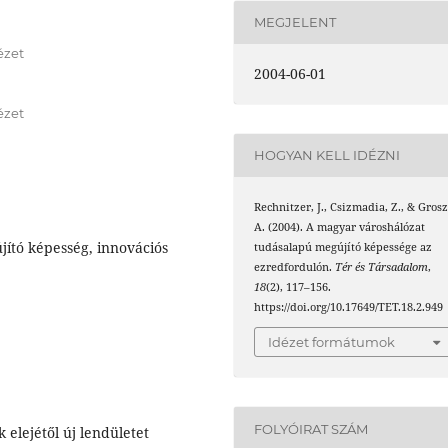
MEGJELENT
ézet
2004-06-01
ézet
HOGYAN KELL IDÉZNI
Rechnitzer, J., Csizmadia, Z., & Grosz
A. (2004). A magyar városhálózat
jító képesség, innovációs
tudásalapú megújító képessége az
ezredfordulón.
Tér és Társadalom
,
18
(2), 117–156.
https://doi.org/10.17649/TET.18.2.949
Idézet formátumok
FOLYÓIRAT SZÁM
 elejétől új lendületet