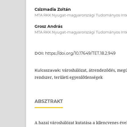
Csizmadia Zoltán
MTA RKK Nyugat-magyarországi Tudományos Int
Grosz András
MTA RKK Nyugat-magyarországi Tudományos Int
DOI:
https://doi.org/10.17649/TET.18.2.949
városhálózat, átrendeződés, megú
Kulcsszavak:
rendszer, területi egyenlőtlenségek
ABSZTRAKT
A hazai városhálózat kutatása a kilencvenes évek