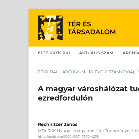
ELTE KRTK RKI
AKTUÁLIS SZÁM
ARCHÍ
FŐOLDAL
/
ARCHÍVUM
/
18. ÉVF. 2. SZÁM (2004)
/
A magyar városhálózat t
ezredfordulón
Rechnitzer János
MTA RKK Nyugat-magyarországi Tudományos Int
https://orcid.org/0000-0001-7570-4238