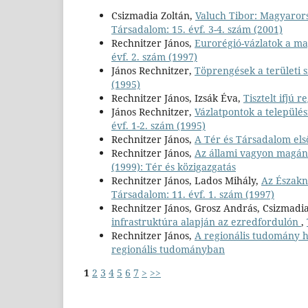
Csizmadia Zoltán,
Valuch Tibor: Magyaror
Társadalom: 15. évf. 3-4. szám (2001)
Rechnitzer János,
Eurorégió-vázlatok a m
évf. 2. szám (1997)
János Rechnitzer,
Töprengések a területi s
(1995)
Rechnitzer János, Izsák Éva,
Tisztelt ifjú r
János Rechnitzer,
Vázlatpontok a települé
évf. 1-2. szám (1995)
Rechnitzer János,
A Tér és Társadalom el
Rechnitzer János,
Az állami vagyon magáno
(1999): Tér és közigazgatás
Rechnitzer János, Lados Mihály,
Az Északny
Társadalom: 11. évf. 1. szám (1997)
Rechnitzer János, Grosz András, Csizmadi
infrastruktúra alapján az ezredfordulón
,
Rechnitzer János,
A regionális tudomány 
regionális tudományban
1
2
3
4
5
6
7
>
>>