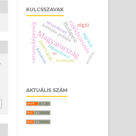
KULCSSZAVAK
vidékfejlesztés
térszerkezet
Budapest
régió
versenyképesség
kohéziós politika
Magyarország
migráció
innováció
regionalizáció
Kárpátalja
periféria
tér
közlekedés
,
AKTUÁLIS SZÁM