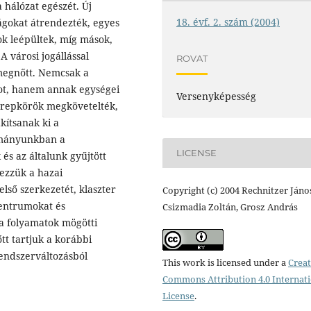
 hálózat egészét. Új
18. évf. 2. szám (2004)
ágokat átrendezték, egyes
ok leépültek, míg mások,
A városi jogállással
ROVAT
megnőtt. Nemcsak a
ot, hanem annak egységei
Versenyképesség
zerepkörök megkövetelték,
kítsanak ki a
lmányunkban a
LICENSE
 és az általunk gyűjtött
ezzük a hazai
lső szerkezetét, klaszter
Copyright (c) 2004 Rechnitzer Jáno
centrumokat és
Csizmadia Zoltán, Grosz András
a folyamatok mögötti
tt tartjuk a korábbi
rendszerváltozásból
This work is licensed under a
Creat
Commons Attribution 4.0 Internat
License
.