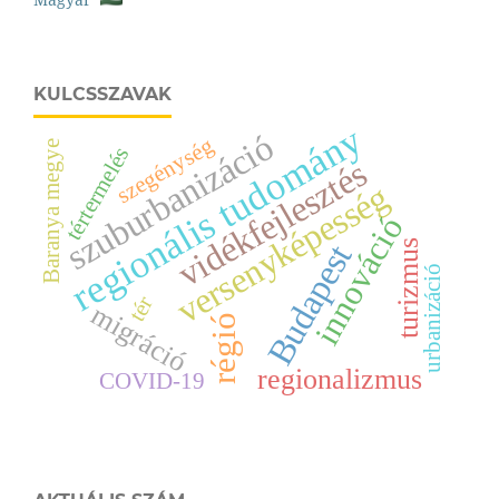
KULCSSZAVAK
regionális tudomány
szuburbanizáció
szegénység
Baranya megye
tértermelés
vidékfejlesztés
versenyképesség
innováció
turizmus
Budapest
urbanizáció
tér
migráció
régió
regionalizmus
COVID-19