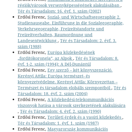
régiók/városok versenyképességének alakulásában
,
Tér és Társadalom: 16. évf. 1. szám (2002)
Erdősi Ferenc,
Sozial- und Wirtschaftsgeographie 2.
Studienausgabe. Einführung in die Sozialgeographie,
Verkehrsgeographie, Freizeitstandorte und
Freizeitverhalten, Raumordnung und
Landesentwicklung
,
Tér és Társadalom: 2. évf. 3.
szám (1988)
Erdősi Ferenc,
Európa közlekedésének
„fordítókorongja”, az Alpok
,
Tér és Társadalom: 8.
évf. 1-2. szám (1994): A Dél-Dunántúl
Erdősi Ferenc,
Egy szerző – két könyvszenzáció.
Kerényi Attila: Európa természet- és
környezetvédelme. Kerényi Attila: Környezettan –
Természet és társadalom globális szempontból
,
Tér és
Társadalom: 18. évf. 2. szám (2004)
Erdősi Ferenc,
A közlekedési-telekommunikációs
viszonyok hatása a városok szerkezetének alakulására
,
Tér és Társadalom: 4. évf. 2. szám (1990)
Erdősi Ferenc,
Területi érdek és a vasúti közlekedés
,
Tér és Társadalom: 1. évf. 1. szám (1987)
Erdősi Ferenc,
Magyarország kommunikációs