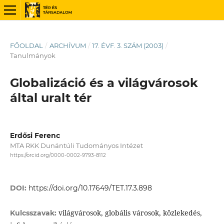
FŐOLDAL
/
ARCHÍVUM
/
17. ÉVF. 3. SZÁM (2003)
/
Tanulmányok
Globalizáció és a világvárosok
által uralt tér
Erdősi Ferenc
MTA RKK Dunántúli Tudományos Intézet
https://orcid.org/0000-0002-9793-8112
DOI:
https://doi.org/10.17649/TET.17.3.898
világvárosok, globális városok, közlekedés,
Kulcsszavak: