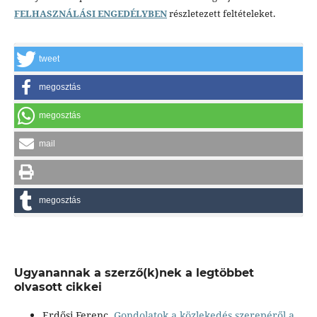
FELHASZNÁLÁSI ENGEDÉLYBEN
részletezett feltételeket.
tweet
megosztás
megosztás
mail
megosztás
Ugyanannak a szerző(k)nek a legtöbbet
olvasott cikkei
Erdősi Ferenc,
Gondolatok a közlekedés szerepéről a