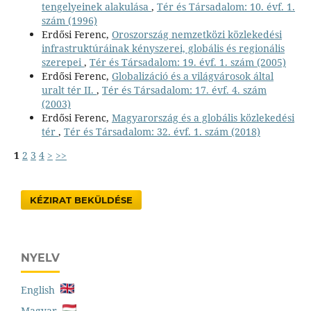
tengelyeinek alakulása
,
Tér és Társadalom: 10. évf. 1.
szám (1996)
Erdősi Ferenc,
Oroszország nemzetközi közlekedési
infrastruktúráinak kényszerei, globális és regionális
szerepei
,
Tér és Társadalom: 19. évf. 1. szám (2005)
Erdősi Ferenc,
Globalizáció és a világvárosok által
uralt tér II.
,
Tér és Társadalom: 17. évf. 4. szám
(2003)
Erdősi Ferenc,
Magyarország és a globális közlekedési
tér
,
Tér és Társadalom: 32. évf. 1. szám (2018)
1
2
3
4
>
>>
KÉZIRAT BEKÜLDÉSE
NYELV
English
Magyar