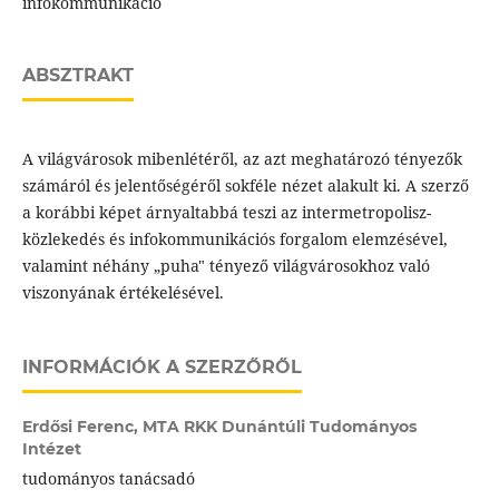
infokommunikáció
ABSZTRAKT
A világvárosok mibenlétéről, az azt meghatározó tényezők
számáról és jelentőségéről sokféle nézet alakult ki. A szerző
a korábbi képet árnyaltabbá teszi az intermetropolisz-
közlekedés és infokommunikációs forgalom elemzésével,
valamint néhány „puha" tényező világvárosokhoz való
viszonyának értékelésével.
INFORMÁCIÓK A SZERZŐRŐL
Erdősi Ferenc,
MTA RKK Dunántúli Tudományos
Intézet
tudományos tanácsadó