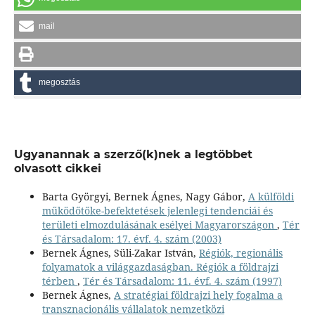
mail
megosztás
Ugyanannak a szerző(k)nek a legtöbbet
olvasott cikkei
Barta Györgyi, Bernek Ágnes, Nagy Gábor,
A külföldi
működőtőke-befektetések jelenlegi tendenciái és
területi elmozdulásának esélyei Magyarországon
,
Tér
és Társadalom: 17. évf. 4. szám (2003)
Bernek Ágnes, Süli-Zakar István,
Régiók, regionális
folyamatok a világgazdaságban. Régiók a földrajzi
térben
,
Tér és Társadalom: 11. évf. 4. szám (1997)
Bernek Ágnes,
A stratégiai földrajzi hely fogalma a
transznacionális vállalatok nemzetközi