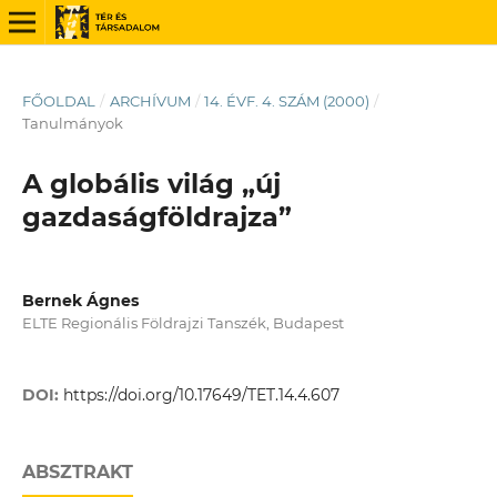
FŐOLDAL
/
ARCHÍVUM
/
14. ÉVF. 4. SZÁM (2000)
/
Tanulmányok
A globális világ „új
gazdaságföldrajza”
Bernek Ágnes
ELTE Regionális Földrajzi Tanszék, Budapest
DOI:
https://doi.org/10.17649/TET.14.4.607
ABSZTRAKT