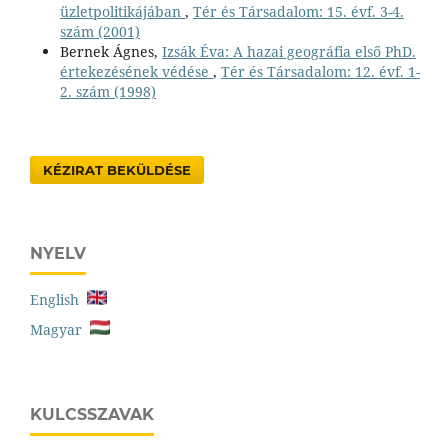
üzletpolitikájában
,
Tér és Társadalom: 15. évf. 3-4.
szám (2001)
Bernek Ágnes,
Izsák Éva: A hazai geográfia első PhD.
értekezésének védése
,
Tér és Társadalom: 12. évf. 1-
2. szám (1998)
KÉZIRAT BEKÜLDÉSE
NYELV
English
Magyar
KULCSSZAVAK