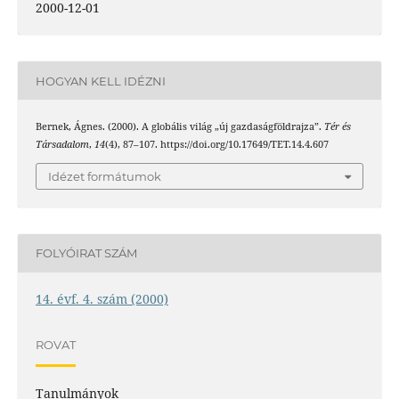
2000-12-01
HOGYAN KELL IDÉZNI
Bernek, Ágnes. (2000). A globális világ „új gazdaságföldrajza”.
Tér és
Társadalom
,
14
(4), 87–107. https://doi.org/10.17649/TET.14.4.607
Idézet formátumok
FOLYÓIRAT SZÁM
14. évf. 4. szám (2000)
ROVAT
Tanulmányok