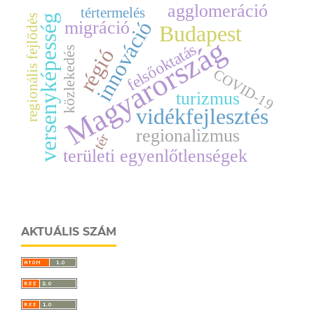
agglomeráció
tértermelés
versenyképesség
regionális fejlődés
innováció
migráció
Budapest
Magyarország
felsőoktatás
régió
közlekedés
COVID-19
turizmus
vidékfejlesztés
regionalizmus
tér
területi egyenlőtlenségek
AKTUÁLIS SZÁM