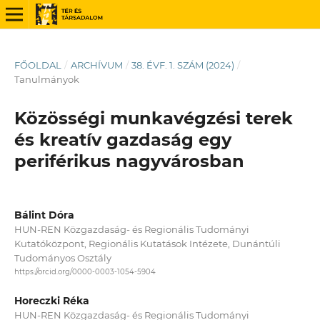
FŐOLDAL
/
ARCHÍVUM
/
38. ÉVF. 1. SZÁM (2024)
/
Tanulmányok
Közösségi munkavégzési terek
és kreatív gazdaság egy
periférikus nagyvárosban
Bálint Dóra
HUN-REN Közgazdaság- és Regionális Tudományi
Kutatóközpont, Regionális Kutatások Intézete, Dunántúli
Tudományos Osztály
https://orcid.org/0000-0003-1054-5904
Horeczki Réka
HUN-REN Közgazdaság- és Regionális Tudományi