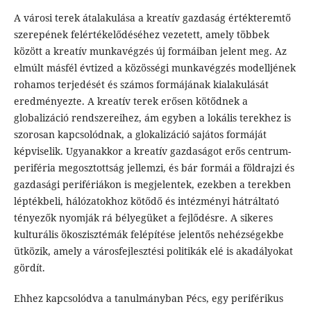
A városi terek átalakulása a kreatív gazdaság értékteremtő
szerepének felértékelődéséhez vezetett, amely többek
között a kreatív munkavégzés új formáiban jelent meg. Az
elmúlt másfél évtized a közösségi munkavégzés modelljének
rohamos terjedését és számos formájának kialakulását
eredményezte. A kreatív terek erősen kötődnek a
globalizáció rendszereihez, ám egyben a lokális terekhez is
szorosan kapcsolódnak, a glokalizáció sajátos formáját
képviselik. Ugyanakkor a kreatív gazdaságot erős centrum-
periféria megosztottság jellemzi, és bár formái a földrajzi és
gazdasági perifériákon is megjelentek, ezekben a terekben
léptékbeli, hálózatokhoz kötődő és intézményi hátráltató
tényezők nyomják rá bélyegüket a fejlődésre. A sikeres
kulturális ökoszisztémák felépítése jelentős nehézségekbe
ütközik, amely a városfejlesztési politikák elé is akadályokat
gördít.
Ehhez kapcsolódva a tanulmányban Pécs, egy periférikus