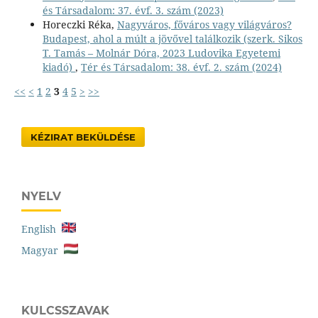
és Társadalom: 37. évf. 3. szám (2023)
Horeczki Réka,
Nagyváros, főváros vagy világváros?
Budapest, ahol a múlt a jövővel találkozik (szerk. Sikos
T. Tamás – Molnár Dóra, 2023 Ludovika Egyetemi
kiadó)
,
Tér és Társadalom: 38. évf. 2. szám (2024)
<<
<
1
2
3
4
5
>
>>
KÉZIRAT BEKÜLDÉSE
NYELV
English
Magyar
KULCSSZAVAK