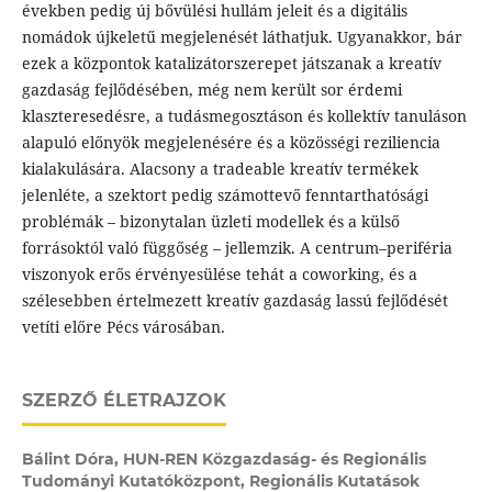
években pedig új bővülési hullám jeleit és a digitális
nomádok újkeletű megjelenését láthatjuk. Ugyanakkor, bár
ezek a központok katalizátorszerepet játszanak a kreatív
gazdaság fejlődésében, még nem került sor érdemi
klaszteresedésre, a tudásmegosztáson és kollektív tanuláson
alapuló előnyök megjelenésére és a közösségi reziliencia
kialakulására. Alacsony a tradeable kreatív termékek
jelenléte, a szektort pedig számottevő fenntarthatósági
problémák – bizonytalan üzleti modellek és a külső
forrásoktól való függőség – jellemzik. A centrum–periféria
viszonyok erős érvényesülése tehát a coworking, és a
szélesebben értelmezett kreatív gazdaság lassú fejlődését
vetíti előre Pécs városában.
SZERZŐ ÉLETRAJZOK
Bálint Dóra,
HUN-REN Közgazdaság- és Regionális
Tudományi Kutatóközpont, Regionális Kutatások