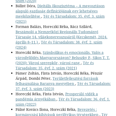
szám (2020)
Bálint Dóra,
Digitális ökoszisztéma – A megosztáson
alapuló gazdaság definíciójának egy lehetséges
megközelítése
,
Tér és Társadalom: 35. évf. 3. szám
(2021)
Forman Balázs, Horeczki Réka, Rácz Szilárd,
Beszámoló a Nemzetközi Regionális Tudományi
Társaság 14. világkongresszusáról (Kecskemét, 2024.
április 8–11.)
,
Tér és Társadalom: 38. évf. 2. szám
(2024)
Horeczki Réka,
Szimbolikus és emocionális. Valós a
városfejlődés Magyarországon? Beluszky P., Sikos T. T.
(2020): Városi szerepkör, városi rang
,
Tér és
Társadalom: 35. évf. 2. szám (2021)
Pámer Zoltán, Finta István, Horeczki Réka, Pénzár
Árpád, Dombi Péter,
Területfejlesztési források
felhasználása Baranya megyében
,
Tér és Társadalom:
37. évf. 3. szám (2023)
Horeczki Réka, Finta István,
Prosperáló vidék a
pandémia árnyékában
,
Tér és Társadalom: 36. évf. 1.
szám (2022)
Pálné Kovács Ilona, Horeczki Réka,
Bevezetés :
kormányzási kihívások periférikus térségekben
,
Tér