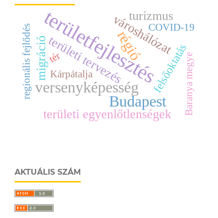
területfejlesztés
turizmus
városhálózat
COVID-19
regionális fejlődés
régió
területi tervezés
migráció
felsőoktatás
tér
Baranya megye
Kárpátalja
versenyképesség
Budapest
területi egyenlőtlenségek
AKTUÁLIS SZÁM