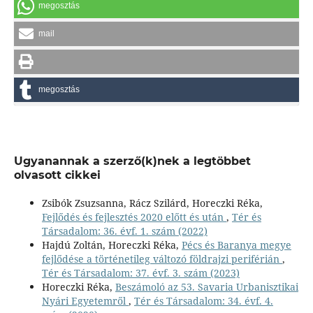
megosztás
mail
megosztás
Ugyanannak a szerző(k)nek a legtöbbet
olvasott cikkei
Zsibók Zsuzsanna, Rácz Szilárd, Horeczki Réka,
Fejlődés és fejlesztés 2020 előtt és után
,
Tér és
Társadalom: 36. évf. 1. szám (2022)
Hajdú Zoltán, Horeczki Réka,
Pécs és Baranya megye
fejlődése a történetileg változó földrajzi periférián
,
Tér és Társadalom: 37. évf. 3. szám (2023)
Horeczki Réka,
Beszámoló az 53. Savaria Urbanisztikai
Nyári Egyetemről
,
Tér és Társadalom: 34. évf. 4.