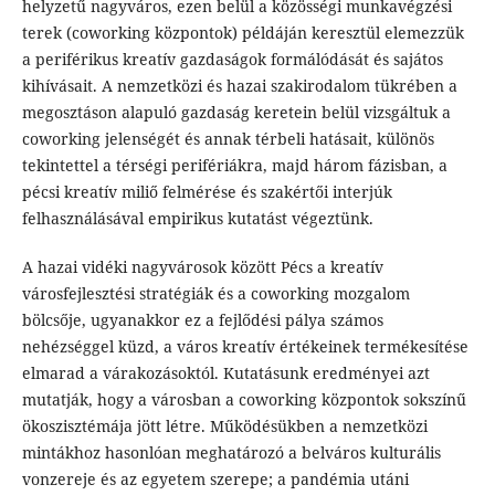
helyzetű nagyváros, ezen belül a közösségi munkavégzési
terek (coworking központok) példáján keresztül elemezzük
a periférikus kreatív gazdaságok formálódását és sajátos
kihívásait. A nemzetközi és hazai szakirodalom tükrében a
megosztáson alapuló gazdaság keretein belül vizsgáltuk a
coworking jelenségét és annak térbeli hatásait, különös
tekintettel a térségi perifériákra, majd három fázisban, a
pécsi kreatív miliő felmérése és szakértői interjúk
felhasználásával empirikus kutatást végeztünk.
A hazai vidéki nagyvárosok között Pécs a kreatív
városfejlesztési stratégiák és a coworking mozgalom
bölcsője, ugyanakkor ez a fejlődési pálya számos
nehézséggel küzd, a város kreatív értékeinek termékesítése
elmarad a várakozásoktól. Kutatásunk eredményei azt
mutatják, hogy a városban a coworking központok sokszínű
ökoszisztémája jött létre. Működésükben a nemzetközi
mintákhoz hasonlóan meghatározó a belváros kulturális
vonzereje és az egyetem szerepe; a pandémia utáni