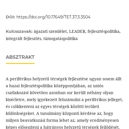
DOI:
https://doi.org/10.17649/TET.37.3.3504
ágazati szemlélet, LEADER, fejlesztéspolitika,
Kulcsszavak:
integrált fejlesztés, támogatáspolitika
ABSZTRAKT
A periférikus helyzetű térségek fejlesztése ugyan sosem állt
a hazai fejlesztéspolitika középpontjában, az uniós
csatlakozást követően azonban sor került néhány olyan
kísérletre, mely igyekezett felszámolni a periférikus jelleget,
és csökkenteni az egyes térségek közötti területi
különbségeket. A tanulmány központi kérdése az, hogy
milyen beavatkozási forma lehet az, amely eredményesen
képes elősegíteni a hátrányos helyzetű térségek fejlődését.