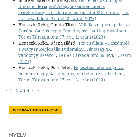
Brucker Balázs, Finta István,
Perifériák az Európai
Unió perifériáján? Avagy a szubnacionális
érdekérvényesítés keretei és korlátai EU szinten
,
Tér
és Társadalom: 37. évf. 3. szám (2023)
Horeczki Réka, Gonda Tibor,
Vállalkozói percepciók az
Európa Gasztrorégió Cím elnyerésével kapcsolatban
,
Tér és Társadalom: 37. évf. 1. szám (2023)
Horeczki Réka, Rácz Szilárd,
Tér és állam – Beszámoló
a Magyar Regionális Tudományi Társaság XX.
vándorgyűléséről
,
Tér és Társadalom: 36. évf. 4. szám
(2022)
Horeczki Réka, Póla Péter,
Fejlesztési lehetőségek a
periférián egy Baranya megyei felmérés tükrében
,
Tér és Társadalom: 37. évf. 3. szám (2023)
<<
<
1
2
3
4
>
>>
KÉZIRAT BEKÜLDÉSE
NYELV