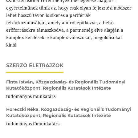
számszerűsíthető eredmények mérlegelése alapján –
egyértelműnek tűnik az, hogy csak olyan fejlesztési módszer
lehet hosszú távon is sikeres a perifériák
felzárkóztatásában, amely alulról építkezve, a belső
erőforrásokra támaszkodva, a partnerség elve alapján a
komplex kérdésekre komplex válaszokat, megoldásokat
kínál.
SZERZŐ ÉLETRAJZOK
Finta István,
Közgazdaság- és Regionális Tudományi
Kutatóközpont, Regionális Kutatások Intézete
tudományos munkatárs
Horeczki Réka,
Közgazdaság- és Regionális Tudományi
Kutatóközpont, Regionális Kutatások Intézete
tudományos főmunkatárs