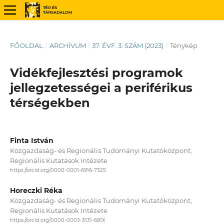
FŐOLDAL
/
ARCHÍVUM
/
37. ÉVF. 3. SZÁM (2023)
/
Ténykép
Vidékfejlesztési programok
jellegzetességei a periférikus
térségekben
Finta István
Közgazdaság- és Regionális Tudományi Kutatóközpont,
Regionális Kutatások Intézete
https://orcid.org/0000-0001-6916-7325
Horeczki Réka
Közgazdaság- és Regionális Tudományi Kutatóközpont,
Regionális Kutatások Intézete
https://orcid.org/0000-0003-3131-681X