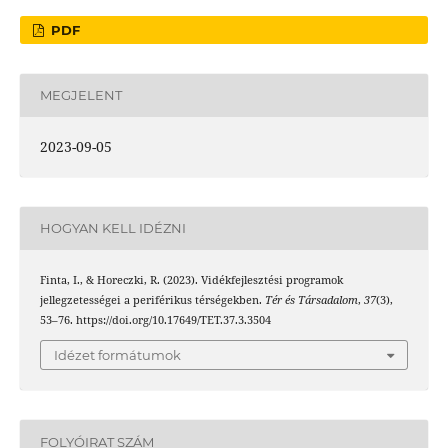
PDF
MEGJELENT
2023-09-05
HOGYAN KELL IDÉZNI
Finta, I., & Horeczki, R. (2023). Vidékfejlesztési programok
jellegzetességei a periférikus térségekben.
Tér és Társadalom
,
37
(3),
53–76. https://doi.org/10.17649/TET.37.3.3504
Idézet formátumok
FOLYÓIRAT SZÁM