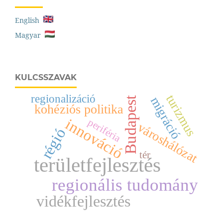
English
Magyar
KULCSSZAVAK
turizmus
regionalizáció
migráció
Budapest
kohéziós politika
innováció
periféria
városhálózat
régió
tér
területfejlesztés
regionális tudomány
vidékfejlesztés