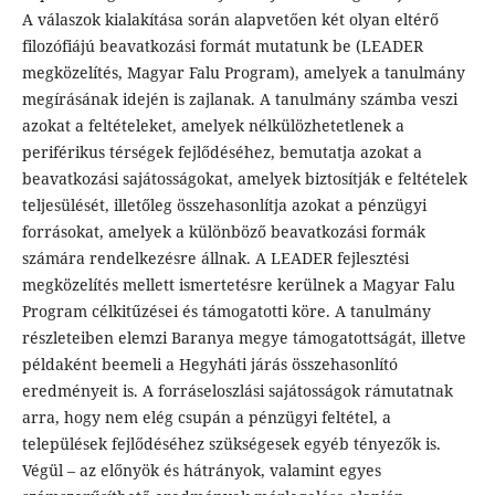
A válaszok kialakítása során alapvetően két olyan eltérő
filozófiájú beavatkozási formát mutatunk be (LEADER
megközelítés, Magyar Falu Program), amelyek a tanulmány
megírásának idején is zajlanak. A tanulmány számba veszi
azokat a feltételeket, amelyek nélkülözhetetlenek a
periférikus térségek fejlődéséhez, bemutatja azokat a
beavatkozási sajátosságokat, amelyek biztosítják e feltételek
teljesülését, illetőleg összehasonlítja azokat a pénzügyi
forrásokat, amelyek a különböző beavatkozási formák
számára rendelkezésre állnak. A LEADER fejlesztési
megközelítés mellett ismertetésre kerülnek a Magyar Falu
Program célkitűzései és támogatotti köre. A tanulmány
részleteiben elemzi Baranya megye támogatottságát, illetve
példaként beemeli a Hegyháti járás összehasonlító
eredményeit is. A forráseloszlási sajátosságok rámutatnak
arra, hogy nem elég csupán a pénzügyi feltétel, a
települések fejlődéséhez szükségesek egyéb tényezők is.
Végül – az előnyök és hátrányok, valamint egyes