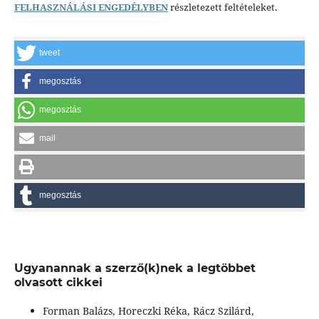
FELHASZNÁLÁSI ENGEDÉLYBEN
részletezett feltételeket.
tweet
megosztás
megosztás
mail
megosztás
Ugyanannak a szerző(k)nek a legtöbbet
olvasott cikkei
Forman Balázs, Horeczki Réka, Rácz Szilárd,