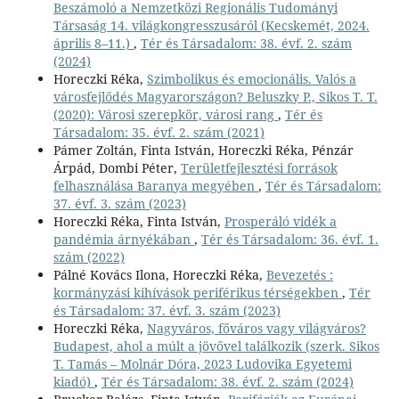
Beszámoló a Nemzetközi Regionális Tudományi
Társaság 14. világkongresszusáról (Kecskemét, 2024.
április 8–11.)
,
Tér és Társadalom: 38. évf. 2. szám
(2024)
Horeczki Réka,
Szimbolikus és emocionális. Valós a
városfejlődés Magyarországon? Beluszky P., Sikos T. T.
(2020): Városi szerepkör, városi rang
,
Tér és
Társadalom: 35. évf. 2. szám (2021)
Pámer Zoltán, Finta István, Horeczki Réka, Pénzár
Árpád, Dombi Péter,
Területfejlesztési források
felhasználása Baranya megyében
,
Tér és Társadalom:
37. évf. 3. szám (2023)
Horeczki Réka, Finta István,
Prosperáló vidék a
pandémia árnyékában
,
Tér és Társadalom: 36. évf. 1.
szám (2022)
Pálné Kovács Ilona, Horeczki Réka,
Bevezetés :
kormányzási kihívások periférikus térségekben
,
Tér
és Társadalom: 37. évf. 3. szám (2023)
Horeczki Réka,
Nagyváros, főváros vagy világváros?
Budapest, ahol a múlt a jövővel találkozik (szerk. Sikos
T. Tamás – Molnár Dóra, 2023 Ludovika Egyetemi
kiadó)
,
Tér és Társadalom: 38. évf. 2. szám (2024)