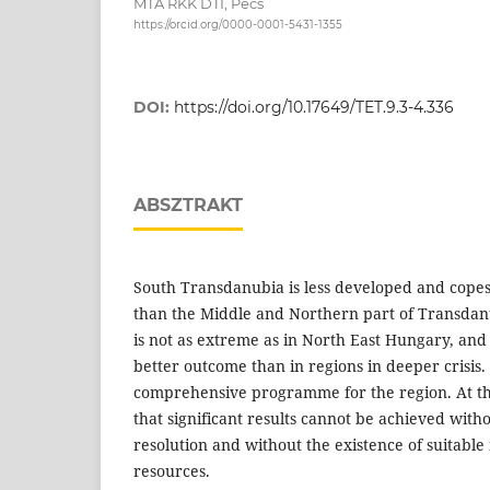
MTA RKK DTI, Pécs
https://orcid.org/0000-0001-5431-1355
DOI:
https://doi.org/10.17649/TET.9.3-4.336
ABSZTRAKT
South Transdanubia is less developed and cope
than the Middle and Northern part of Transdanu
is not as extreme as in North East Hungary, and
better outcome than in regions in deeper crisis
comprehensive programme for the region. At the
that significant results cannot be achieved with
resolution and without the existence of suitable 
resources.