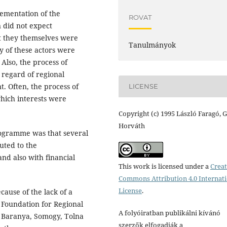
lementation of the
ROVAT
 did not expect
ut they themselves were
Tanulmányok
y of these actors were
Also, the process of
 regard of regional
. Often, the process of
LICENSE
hich interests were
Copyright (c) 1995 László Faragó, 
Horváth
programme was that several
uted to the
nd also with financial
This work is licensed under a
Creat
Commons Attribution 4.0 Internat
License
.
cause of the lack of a
 Foundation for Regional
A folyóiratban publikálni kívánó
f Baranya, Somogy, Tolna
szerzők elfogadják a