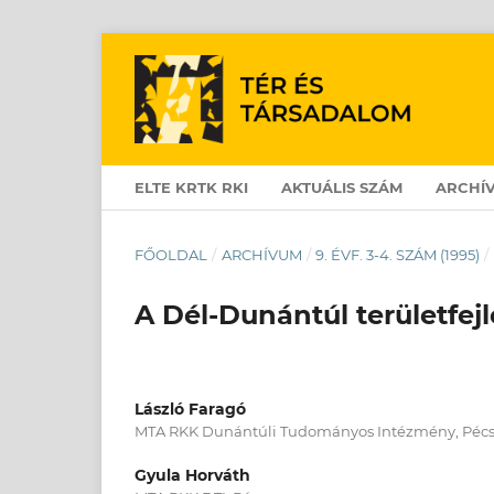
ELTE KRTK RKI
AKTUÁLIS SZÁM
ARCHÍ
FŐOLDAL
/
ARCHÍVUM
/
9. ÉVF. 3-4. SZÁM (1995)
/
A Dél-Dunántúl területfej
László Faragó
MTA RKK Dunántúli Tudományos Intézmény, Péc
Gyula Horváth