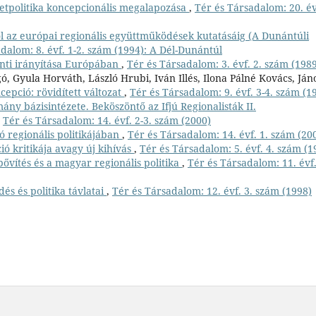
letpolitika koncepcionális megalapozása
,
Tér és Társadalom: 20. év
ól az európai regionális együttműködések kutatásáig (A Dunántúli
dalom: 8. évf. 1-2. szám (1994): A Dél-Dunántúl
onti irányítása Európában
,
Tér és Társadalom: 3. évf. 2. szám (198
ó, Gyula Horváth, László Hrubi, Iván Illés, Ilona Pálné Kovács, Ján
cepció: rövidített változat
,
Tér és Társadalom: 9. évf. 3-4. szám (1
ny bázisintézete. Beköszöntő az Ifjú Regionalisták II.
,
Tér és Társadalom: 14. évf. 2-3. szám (2000)
ó regionális politikájában
,
Tér és Társadalom: 14. évf. 1. szám (20
ó kritikája avagy új kihívás
,
Tér és Társadalom: 5. évf. 4. szám (1
bővítés és a magyar regionális politika
,
Tér és Társadalom: 11. évf.
dés és politika távlatai
,
Tér és Társadalom: 12. évf. 3. szám (1998)