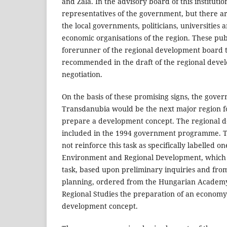
and Zala. In the advisory board of this instituti
representatives of the government, but there ar
the local governments, politicians, universities a
economic organisations of the region. These pu
forerunner of the regional development board 
recommended in the draft of the regional deve
negotiation.
On the basis of these promising signs, the gove
Transdanubia would be the next major region f
prepare a development concept. The regional 
included in the 1994 government programme. 
not reinforce this task as specifically labelled o
Environment and Regional Development, which is
task, based upon preliminary inquiries and from
planning, ordered from the Hungarian Academy 
Regional Studies the preparation of an econom
development concept.