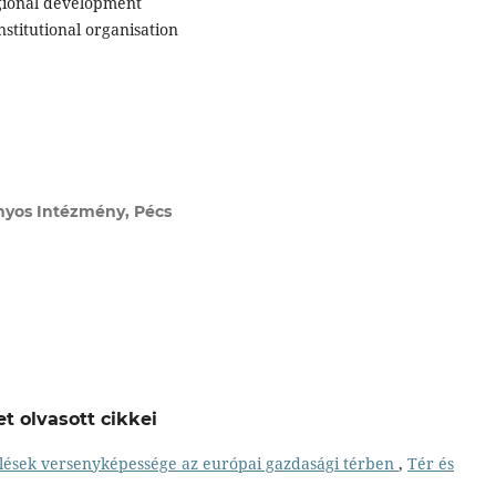
gional development
stitutional organisation
yos Intézmény, Pécs
t olvasott cikkei
ülések versenyképessége az európai gazdasági térben
,
Tér és