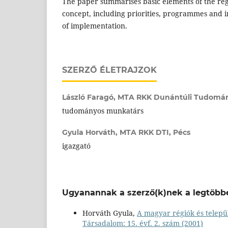
The paper summarises basic elements of the re
concept, including priorities, programmes and in
of implementation.
SZERZŐ ÉLETRAJZOK
László Faragó,
MTA RKK Dunántúli Tudomán
tudományos munkatárs
Gyula Horváth,
MTA RKK DTI, Pécs
igazgató
Ugyanannak a szerző(k)nek a legtöbbe
Horváth Gyula,
A magyar régiók és telep
Társadalom: 15. évf. 2. szám (2001)