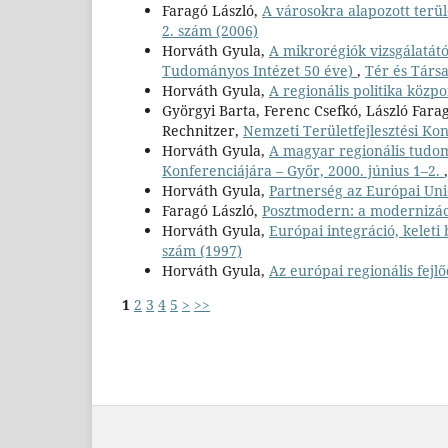
Faragó László,
A városokra alapozott terü
2. szám (2006)
Horváth Gyula,
A mikrorégiók vizsgálatát
Tudományos Intézet 50 éve)
,
Tér és Társa
Horváth Gyula,
A regionális politika közp
Györgyi Barta, Ferenc Csefkó, László Farag
Rechnitzer,
Nemzeti Területfejlesztési Kon
Horváth Gyula,
A magyar regionális tudomá
Konferenciájára – Győr, 2000. június 1–2.
Horváth Gyula,
Partnerség az Európai Uni
Faragó László,
Posztmodern: a modernizáci
Horváth Gyula,
Európai integráció, keleti 
szám (1997)
Horváth Gyula,
Az európai regionális fejlő
1
2
3
4
5
>
>>