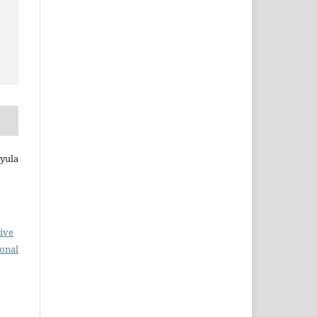
Gyula
ive
ional