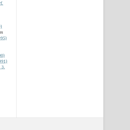
f.
9)
os
995)
00)
991)
 3.