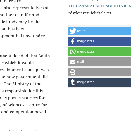
on there are
FELHASZNÁLÁSI ENGEDÉLYBE
e also representatives of
részletezett feltételeket.
nd the scientific and
blic funds may be the
that has been
tweet
lopment bill now under
megosztás
megosztás
rnment decided that South
mail
or which it would
development concept was
The new government did
megosztás
ne. The Ministry of the
 responsible for this
 its poor resources for
of Sciences, Centre for
y and competition based