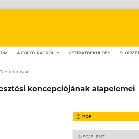
VUM
A FOLYÓIRATRÓL
KÉZIRATBEKÜLDÉS
ELŐFIZE
Tanulmányok
lesztési koncepciójának alapelemei
PDF
s
MEGJELENT