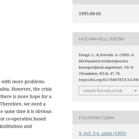
1995-09-01
HOGYAN KELL IDÉZNI
Faragó, L., & Horváth, G. (1995). A
Dél-Dunántúl területfejlesztési
koncepciójának alapelemei.
Tér és
Társadalom
,
9
(3-4), 47–78.
https://doi.org/10.17649/TET.9.3-4.336
s with more problems
bia. However, the crisis
Idézet formátumok
 there is more hope for a
. Therefore, we need a
 same time it is obvious
FOLYÓIRAT SZÁM
out co-operation based
institutions and
9. évf. 3-4. szám (1995)