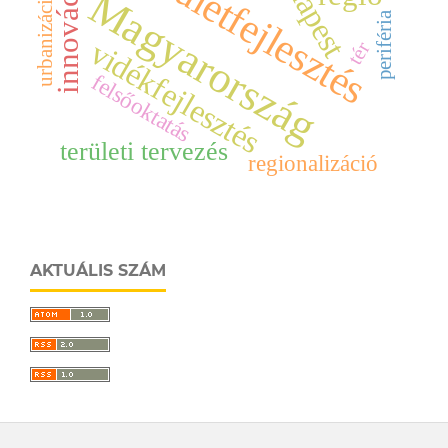
Budapest
területfejlesztés
innováció
Magyarország
urbanizáció
periféria
vidékfejlesztés
tér
felsőoktatás
területi tervezés
regionalizáció
AKTUÁLIS SZÁM