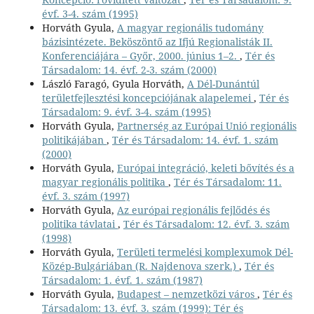
évf. 3-4. szám (1995)
Horváth Gyula,
A magyar regionális tudomány
bázisintézete. Beköszöntő az Ifjú Regionalisták II.
Konferenciájára – Győr, 2000. június 1–2.
,
Tér és
Társadalom: 14. évf. 2-3. szám (2000)
László Faragó, Gyula Horváth,
A Dél-Dunántúl
területfejlesztési koncepciójának alapelemei
,
Tér és
Társadalom: 9. évf. 3-4. szám (1995)
Horváth Gyula,
Partnerség az Európai Unió regionális
politikájában
,
Tér és Társadalom: 14. évf. 1. szám
(2000)
Horváth Gyula,
Európai integráció, keleti bővítés és a
magyar regionális politika
,
Tér és Társadalom: 11.
évf. 3. szám (1997)
Horváth Gyula,
Az európai regionális fejlődés és
politika távlatai
,
Tér és Társadalom: 12. évf. 3. szám
(1998)
Horváth Gyula,
Területi termelési komplexumok Dél-
Közép-Bulgáriában (R. Najdenova szerk.)
,
Tér és
Társadalom: 1. évf. 1. szám (1987)
Horváth Gyula,
Budapest – nemzetközi város
,
Tér és
Társadalom: 13. évf. 3. szám (1999): Tér és