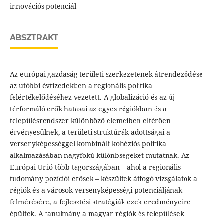
innovációs potenciál
ABSZTRAKT
Az európai gazdaság területi szerkezetének átrendeződése
az utóbbi évtizedekben a regionális politika
felértékelődéséhez vezetett. A globalizáció és az új
térformáló erők hatásai az egyes régiókban és a
településrendszer különböző elemeiben eltérően
érvényesülnek, a területi struktúrák adottságai a
versenyképességgel kombinált kohéziós politika
alkalmazásában nagyfokú különbségeket mutatnak. Az
Európai Unió több tagországában – ahol a regionális
tudomány pozíciói erősek – készültek átfogó vizsgálatok a
régiók és a városok versenyképességi potenciáljának
felmérésére, a fejlesztési stratégiák ezek eredményeire
épültek. A tanulmány a magyar régiók és települések