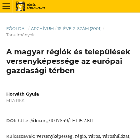
FŐOLDAL
/
ARCHÍVUM
/
15. ÉVF. 2. SZÁM (2001)
/
Tanulmányok
A magyar régiók és települések
versenyképessége az európai
gazdasági térben
Horváth Gyula
MTA RKK
DOI:
https://doi.org/10.17649/TET.15.2.811
versenyképesség, régió, város, városhálózat,
Kulcsszavak: