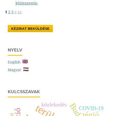
közigazgatás
1
2
3
>
>>
KÉZIRAT BEKÜLDÉSE
NYELV
English
Magyar
KULCSSZAVAK
közlekedés
COVID-19
régió