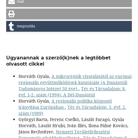
mail
megosztás
Ugyanannak a szerző(k)nek a legtöbbet
olvasott cikkei
Horváth Gyula,
A mikrorégiók vizsgálatától az európai
regionális együttműködések kutatásáig (A Dunántúli
Tudományos Intézet 50 éve)
,
Tér és Társadalom: 8.
évf. 1-2. szám (1994): A Dél-Dunántúl
Horváth Gyula,
A regionális politika központi
irányítása Európában
,
Tér és Társadalom: 3. évf. 2.
szám (1989)
Györgyi Barta, Ferenc Csefkó, László Faragó, Gyula
Horváth, László Hrubi, Iván Illés, Ilona Pálné Kovács,
János Rechnitzer,
Nemzeti Területfejlesztési
Koncepció: rövidített változat
,
Tér és Társadalom: 9.