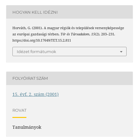
HOGYAN KELL IDÉZNI
Horváth, G. (2001). A magyar régiók és települések versenyképessége
az európai gazdasági térben.
Tér és Társadalom
,
15
(2), 203–231.
https://doi.org/10.17649/TET.15.2.811
Idézet formátumok
FOLYÓIRAT SZÁM
15. évf. 2. szám (2001)
ROVAT
Tanulmányok