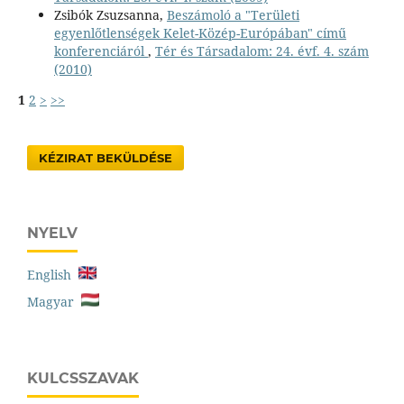
Zsibók Zsuzsanna,
Beszámoló a "Területi
egyenlőtlenségek Kelet-Közép-Európában" című
konferenciáról
,
Tér és Társadalom: 24. évf. 4. szám
(2010)
1
2
>
>>
KÉZIRAT BEKÜLDÉSE
NYELV
English
Magyar
KULCSSZAVAK