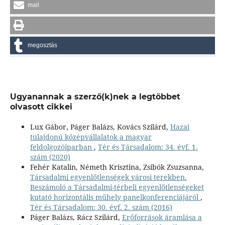
mail
megosztás
Ugyanannak a szerző(k)nek a legtöbbet
olvasott cikkei
Lux Gábor, Páger Balázs, Kovács Szilárd,
Hazai
tulajdonú középvállalatok a magyar
feldolgozóiparban
,
Tér és Társadalom: 34. évf. 1.
szám (2020)
Fehér Katalin, Németh Krisztina, Zsibók Zsuzsanna,
Társadalmi egyenlőtlenségek városi terekben.
Beszámoló a Társadalmi-térbeli egyenlőtlenségeket
kutató horizontális műhely panelkonferenciájáról
,
Tér és Társadalom: 30. évf. 2. szám (2016)
Páger Balázs, Rácz Szilárd,
Erőforrások áramlása a