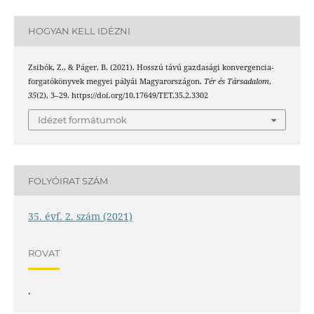
HOGYAN KELL IDÉZNI
Zsibók, Z., & Páger, B. (2021). Hosszú távú gazdasági konvergencia-
forgatókönyvek megyei pályái Magyarországon.
Tér és Társadalom
,
35
(2), 3–29. https://doi.org/10.17649/TET.35.2.3302
Idézet formátumok
FOLYÓIRAT SZÁM
35. évf. 2. szám (2021)
ROVAT
.