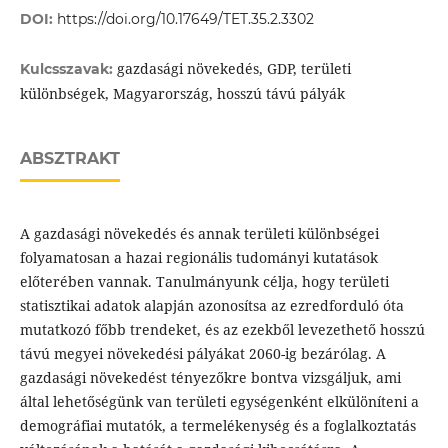
DOI:
https://doi.org/10.17649/TET.35.2.3302
gazdasági növekedés, GDP, területi
Kulcsszavak:
különbségek, Magyarország, hosszú távú pályák
ABSZTRAKT
A gazdasági növekedés és annak területi különbségei
folyamatosan a hazai regionális tudományi kutatások
előterében vannak. Tanulmányunk célja, hogy területi
statisztikai adatok alapján azonosítsa az ezredforduló óta
mutatkozó főbb trendeket, és az ezekből levezethető hosszú
távú megyei növekedési pályákat 2060-ig bezárólag. A
gazdasági növekedést tényezőkre bontva vizsgáljuk, ami
által lehetőségünk van területi egységenként elkülöníteni a
demográfiai mutatók, a termelékenység és a foglalkoztatás