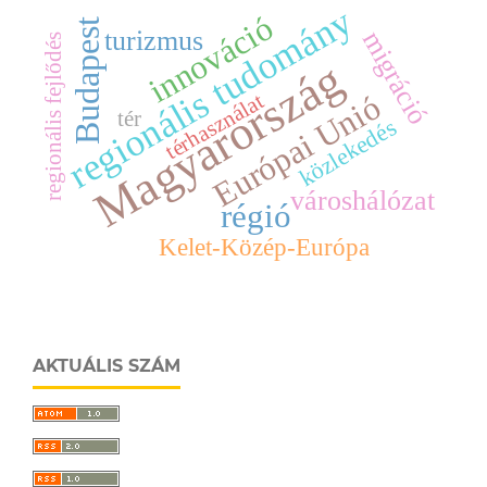
regionális tudomány
innováció
Budapest
turizmus
migráció
regionális fejlődés
Magyarország
Európai Unió
térhasználat
tér
közlekedés
városhálózat
régió
Kelet-Közép-Európa
AKTUÁLIS SZÁM