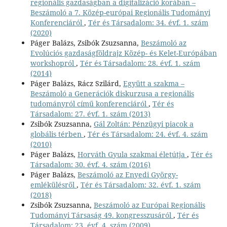
regionális gazdaságban a digitalizáció korában –
Beszámoló a 7. Közép-európai Regionális Tudományi
Konferenciáról
,
Tér és Társadalom: 34. évf. 1. szám
(2020)
Páger Balázs, Zsibók Zsuzsanna,
Beszámoló az
Evolúciós gazdaságföldrajz Közép- és Kelet-Európában
workshopról
,
Tér és Társadalom: 28. évf. 1. szám
(2014)
Páger Balázs, Rácz Szilárd,
Együtt a szakma –
Beszámoló a Generációk diskurzusa a regionális
tudományról című konferenciáról
,
Tér és
Társadalom: 27. évf. 1. szám (2013)
Zsibók Zsuzsanna,
Gál Zoltán: Pénzügyi piacok a
globális térben
,
Tér és Társadalom: 24. évf. 4. szám
(2010)
Páger Balázs,
Horváth Gyula szakmai életútja
,
Tér és
Társadalom: 30. évf. 4. szám (2016)
Páger Balázs,
Beszámoló az Enyedi György-
emlékülésről
,
Tér és Társadalom: 32. évf. 1. szám
(2018)
Zsibók Zsuzsanna,
Beszámoló az Európai Regionális
Tudományi Társaság 49. kongresszusáról
,
Tér és
Társadalom: 23. évf. 4. szám (2009)