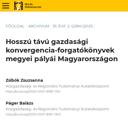
FŐOLDAL
/
ARCHÍVUM
/
35. ÉVF. 2. SZÁM (2021)
/
.
Hosszú távú gazdasági
konvergencia-forgatókönyvek
megyei pályái Magyarországon
Zsibók Zsuzsanna
Közgazdaság- és Regionális Tudományi Kutatóközpont
https://orcid.org/0000-0001-9383-1134
Páger Balázs
Közgazdaság- és Regionális Tudományi Kutatóközpont
https://orcid.org/0000-0001-8061-1300