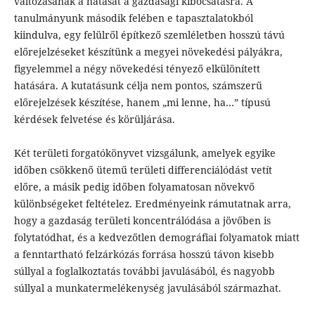
változásának a hatását a gazdasági kibocsátásra. A
tanulmányunk második felében e tapasztalatokból
kiindulva, egy felülről építkező szemléletben hosszú távú
előrejelzéseket készítünk a megyei növekedési pályákra,
figyelemmel a négy növekedési tényező elkülönített
hatására. A kutatásunk célja nem pontos, számszerű
előrejelzések készítése, hanem „mi lenne, ha…” típusú
kérdések felvetése és körüljárása.
Két területi forgatókönyvet vizsgálunk, amelyek egyike
időben csökkenő ütemű területi differenciálódást vetít
előre, a másik pedig időben folyamatosan növekvő
különbségeket feltételez. Eredményeink rámutatnak arra,
hogy a gazdaság területi koncentrálódása a jövőben is
folytatódhat, és a kedvezőtlen demográfiai folyamatok miatt
a fenntartható felzárkózás forrása hosszú távon kisebb
súllyal a foglalkoztatás további javulásából, és nagyobb
súllyal a munkatermelékenység javulásából származhat.