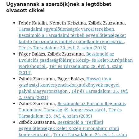
Ugyanannak a szerző(k)nek a legtöbbet
olvasott cikkei
Fehér Katalin, Németh Krisztina, Zsibók Zsuzsanna,
Társadalmi egyenlőtlenségek városi terekben.
Beszámoló a Társadalmi-térbeli egyenlőtlenségeket
kutató horizontális műhely panelkonferenciájáról
,
Tér és Társadalom: 30. évf. 2. szám (2016)
Páger Balázs, Zsibók Zsuzsanna,
Beszámoló az
Evolúciós gazdaságföldrajz Közép- és Kelet-Európában
workshopról
,
Tér és Társadalom: 28. évf. 1. szám
(2014)
Zsibók Zsuzsanna, Páger Balázs,
Hosszú távú
gazdasági konvergencia-forgatókönyvek megyei
pályái Magyarországon
,
Tér és Társadalom: 35. évf.
2. szám (2021)
Zsibók Zsuzsanna,
Beszámoló az Európai Regionális
Tudományi Társaság 49. kongresszusáról
,
Tér és
Társadalom: 23. évf. 4. szám (2009)
Zsibók Zsuzsanna,
Beszámoló a "Területi
egyenlőtlenségek Kelet-Közép-Európában" című
konferenciáról
,
Tér és Társadalom: 24. évf. 4. szám