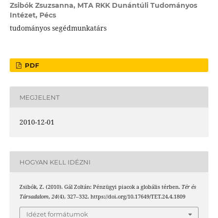
Zsibók Zsuzsanna,
MTA RKK Dunántúli Tudományos
Intézet, Pécs
tudományos segédmunkatárs
PDF
MEGJELENT
2010-12-01
HOGYAN KELL IDÉZNI
Zsibók, Z. (2010). Gál Zoltán: Pénzügyi piacok a globális térben.
Tér és
Társadalom
,
24
(4), 327–332. https://doi.org/10.17649/TET.24.4.1809
Idézet formátumok