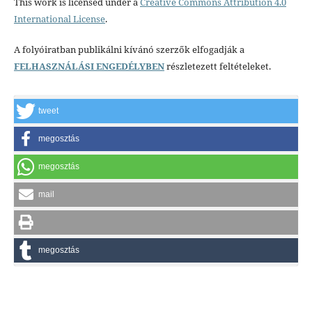
This work is licensed under a
Creative Commons Attribution 4.0
International License
.
A folyóiratban publikálni kívánó szerzők elfogadják a
FELHASZNÁLÁSI ENGEDÉLYBEN
részletezett feltételeket.
tweet
megosztás
megosztás
mail
megosztás