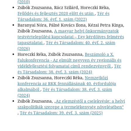
(2010)
Zsibók Zsuzsanna, Rácz Szilárd, Horeczki Réka,
Fejlődés és fejlesztés 2020 előtt és után
,
Tér és
Társadalom: 36. évf. 1. szám (2022)
Baranyai Nóra, Pálné Kovács Ilona, Kézai Petra Kinga,
Zsibók Zsuzsanna,
A magyar helyi önkormányzatok
testvértelepülési kapcsolatai – Egy kérdőíves felmérés
tapasztalatai
,
Tér és Társadalom: 40. évf. 2. szám
(2026)
Horeczki Réka, Zsibók Zsuzsanna,
Beszámoló a X.
Falukonferencia - Az elmúlt negyven év regionális és
vidékfejlesztési folyamatai című rendezvényről
,
Tér
és Társadalom: 38. évf. 3. szám (2024)
Zsibók Zsuzsanna, Horeczki Réka,
Nemzetközi
konferencia az RKK fennállásának 40. évfordulója
alkalmából
,
Tér és Társadalom: 38. évf. 3. szám
(2024)
Zsibók Zsuzsanna,
„Az elemzéstől a cselekvésig: a helyi
szakpolitikák szerepe a termelékenység növelésében”
,
Tér és Társadalom: 39. évf. 3. szám (2025)