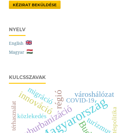
KÉZIRAT BEKÜLDÉSE
NYELV
English
Magyar
KULCSSZAVAK
migráció
innováció
régió
városhálózat
Magyarország
COVID-19
térhasználat
szuburbanizáció
fejlesztéspolitika
közlekedés
turizmus