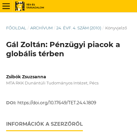
FŐOLDAL
/
ARCHÍVUM
/
24. ÉVF. 4. SZÁM (2010)
/
Könyvjelző
Gál Zoltán: Pénzügyi piacok a
globális térben
Zsibók Zsuzsanna
MTA RKK Dunántúli Tudományos Intézet, Pécs
DOI:
https://doi.org/10.17649/TET.24.4.1809
INFORMÁCIÓK A SZERZŐRŐL