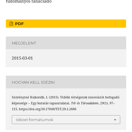
tudományos tanácsadó
PDF
MEGJELENT
2015-03-01
HOGYAN KELL IDÉZNI
Szörényiné Kukorelli, I. (2015). Vidéki térségeink innovációt befogadó
képessége – Egy kutatás tapasztalatai.
Tér és Társadalom
,
29
(1), 97–
115. https://doi.org/10.17649/TET.29.1.2686
Idézet formátumok