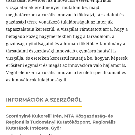
tisztázását követően az innovációs esetek empirikus
vizsgálatának eredményeit mutatom be, majd
meghatározom a rurális innováció földrajzi, társadalmi és
gazdasági térre vonatkozó tulajdonságait az interjúk
tapasztalatain keresztül. A vizsgálat rámutatott arra, hogy a
befogadó közeg nagymértékben függ a társadalom, a
gazdaság nyitottságától és a humán tőkétől. A tanulmány a
társadalmi és gazdasági innováció egymásra hatását is
vizsgálja, és eseteken keresztül mutatja be, hogyan képesek
erősíteni egymást és magát az innovációra való hajlamot is.
Végül elemzem a rurális innováció területi specifikumait és
az innovátorok tulajdonságait.
INFORMÁCIÓK A SZERZŐRŐL
Szörényiné Kukorelli Irén,
MTA Közgazdaság- és
Regionális Tudományi Kutatóközpont, Regionális
Kutatások Intézete, Győr