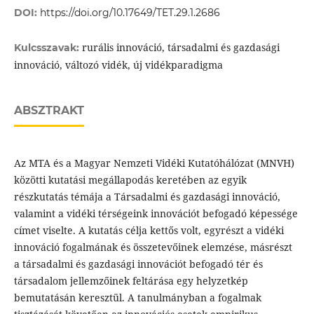
DOI:
https://doi.org/10.17649/TET.29.1.2686
rurális innováció, társadalmi és gazdasági
Kulcsszavak:
innováció, változó vidék, új vidékparadigma
ABSZTRAKT
Az MTA és a Magyar Nemzeti Vidéki Kutatóhálózat (MNVH)
közötti kutatási megállapodás keretében az egyik
részkutatás témája a Társadalmi és gazdasági innováció,
valamint a vidéki térségeink innovációt befogadó képessége
címet viselte. A kutatás célja kettős volt, egyrészt a vidéki
innováció fogalmának és összetevőinek elemzése, másrészt
a társadalmi és gazdasági innovációt befogadó tér és
társadalom jellemzőinek feltárása egy helyzetkép
bemutatásán keresztül. A tanulmányban a fogalmak