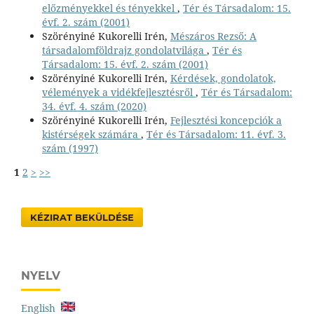
előzményekkel és tényekkel
,
Tér és Társadalom: 15.
évf. 2. szám (2001)
Szörényiné Kukorelli Irén,
Mészáros Rezső: A
társadalomföldrajz gondolatvilága
,
Tér és
Társadalom: 15. évf. 2. szám (2001)
Szörényiné Kukorelli Irén,
Kérdések, gondolatok,
vélemények a vidékfejlesztésről
,
Tér és Társadalom:
34. évf. 4. szám (2020)
Szörényiné Kukorelli Irén,
Fejlesztési koncepciók a
kistérségek számára
,
Tér és Társadalom: 11. évf. 3.
szám (1997)
1
2
>
>>
KÉZIRAT BEKÜLDÉSE
NYELV
English