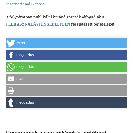
International License
.
A folyóiratban publikálni kívánó szerzők elfogadják a
FELHASZNÁLÁSI ENGEDÉLYBEN
részletezett feltételeket.
tweet
megosztás
megosztás
mail
megosztás
Ugyanannak a szerző(k)nek a legtöbbet