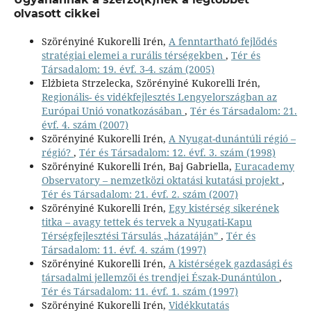
olvasott cikkei
Szörényiné Kukorelli Irén,
A fenntartható fejlődés
stratégiai elemei a rurális térségekben
,
Tér és
Társadalom: 19. évf. 3-4. szám (2005)
Elżbieta Strzelecka, Szörényiné Kukorelli Irén,
Regionális- és vidékfejlesztés Lengyelországban az
Európai Unió vonatkozásában
,
Tér és Társadalom: 21.
évf. 4. szám (2007)
Szörényiné Kukorelli Irén,
A Nyugat-dunántúli régió –
régió?
,
Tér és Társadalom: 12. évf. 3. szám (1998)
Szörényiné Kukorelli Irén, Baj Gabriella,
Euracademy
Observatory – nemzetközi oktatási kutatási projekt
,
Tér és Társadalom: 21. évf. 2. szám (2007)
Szörényiné Kukorelli Irén,
Egy kistérség sikerének
titka – avagy tettek és tervek a Nyugati-Kapu
Térségfejlesztési Társulás „házatáján”
,
Tér és
Társadalom: 11. évf. 4. szám (1997)
Szörényiné Kukorelli Irén,
A kistérségek gazdasági és
társadalmi jellemzői és trendjei Észak-Dunántúlon
,
Tér és Társadalom: 11. évf. 1. szám (1997)
Szörényiné Kukorelli Irén,
Vidékkutatás