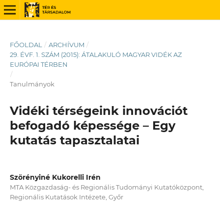
FŐOLDAL
/
ARCHÍVUM
/
29. ÉVF. 1. SZÁM (2015): ÁTALAKULÓ MAGYAR VIDÉK AZ
EURÓPAI TÉRBEN
/
Tanulmányok
Vidéki térségeink innovációt
befogadó képessége – Egy
kutatás tapasztalatai
Szörényiné Kukorelli Irén
MTA Közgazdaság- és Regionális Tudományi Kutatóközpont,
Regionális Kutatások Intézete, Győr