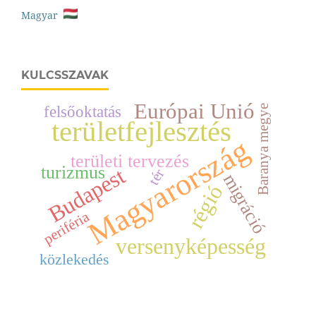
Magyar
KULCSSZAVAK
Európai Unió
felsőoktatás
Baranya megye
területfejlesztés
Magyarország
területi tervezés
turizmus
Budapest
tér
migráció
régió
periféria
versenyképesség
közlekedés